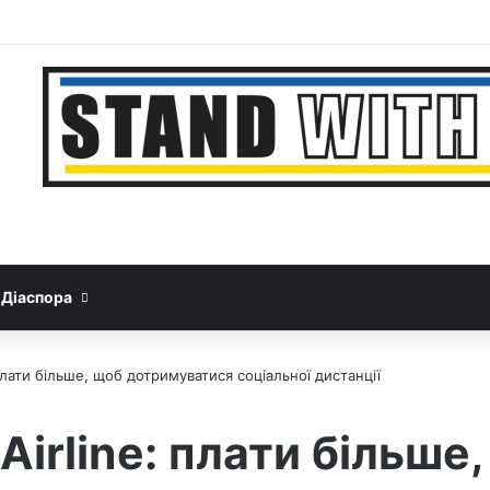
Facebook
YouTube
Instagram
Telegram
Sideb
Google News
Threads
Діаспора
 плати більше, щоб дотримуватися соціальної дистанції
 Airline: плати більше