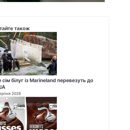
тайте також
se
 сім білуг із Marineland перевезуть до
ША
ерпня 2026