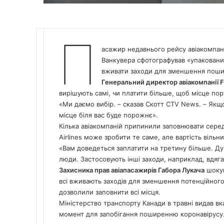
П
асажир недавнього рейсу авіакомпанії 
Ванкувера сфотографував «упакований»
вживати заходи для зменшення пошир
Генеральний директор авіакомпанії Fl
вирішують самі, чи платити більше, щоб місце пор
«Ми даємо вибір. – сказав Скотт CTV
News
. – Якщ
місце біля вас буде порожнє».
Кілька авіакомпаній припинили заповнювати середні
Airlines може зробити те саме, але вартість вільн
«Вам доведеться заплатити на третину більше. Ду
люди. Застосовують інші заходи, наприклад, вдяг
Захисника прав авіапасажирів Габора Лукача
шокув
всі вживають заходів для зменшення потенційного
дозволили заповнити всі місця.
Міністерство транспорту Канади в травні видав вк
момент для запобігання поширенню коронавірусу