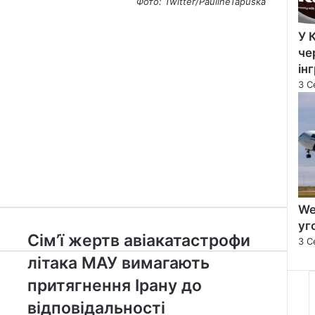
Фото: Twitter/PaulineTapuska
У 
че
ін
3 С
We
уг
Сім’ї
Сім’ї жертв авіакатастрофи
3 С
жертв
літака МАУ вимагають
авіакатастрофи
літака
притягнення Ірану до
МАУ
відповідальності
вимагають