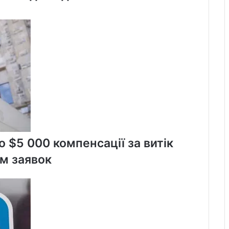
притягнення
Ірану
до
відповідальності
 $5 000 компенсації за витік
м заявок