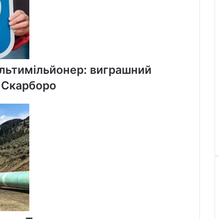
ультимільйонер: виграшний
у Скарборо