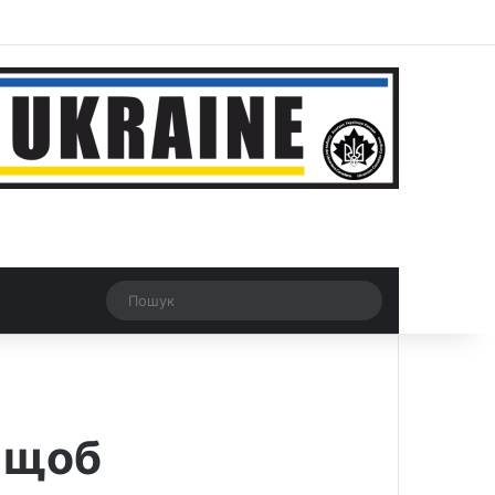
ar
Рандомна новина
Switch skin
Пошук
, щоб