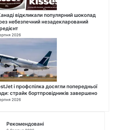
Канаді відкликали популярний шоколад
рез небезпечний незадекларований
гредієнт
ерпня 2026
stJet і профспілка досягли попередньої
оди: страйк бортпровідників завершено
ерпня 2026
Рекомендовані