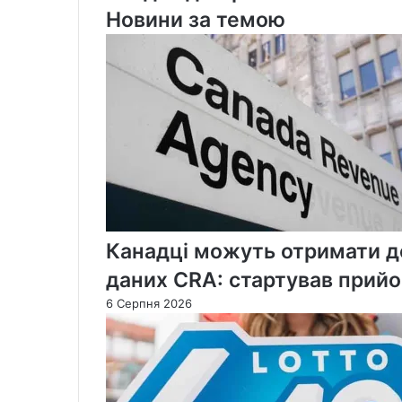
Йохо
Новини за темою
надто
близько
підходять
до
ведмедів
грізлі
Канадці можуть отримати до
даних CRA: стартував прийо
6 Серпня 2026