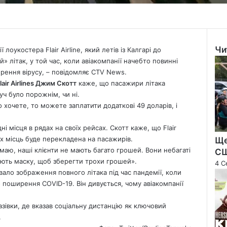
Чи
лоукостера Flair Airline, який летів із Калгарі до
Clo
 літак, у той час, коли авіакомпанії начебто повинні
ення вірусу, – повідомляє
CTV News.
air Airlines Джим Скотт
каже, що пасажири літака
уч було порожнім, чи ні.
о хочете, то можете заплатити додаткові 49 доларів, і
 місця в рядах на своїх рейсах. Скотт каже, що Flair
их місць буде перекладена на пасажирів.
Ще
маю, наші клієнти не мають багато грошей. Вони небагаті
С
ають маску, щоб зберегти трохи грошей».
4 С
ало зображення повного літака під час пандемії, коли
 поширення COVID-19. Він дивується, чому авіакомпанії
азівки, де вказав соціальну дистанцію як ключовий
.