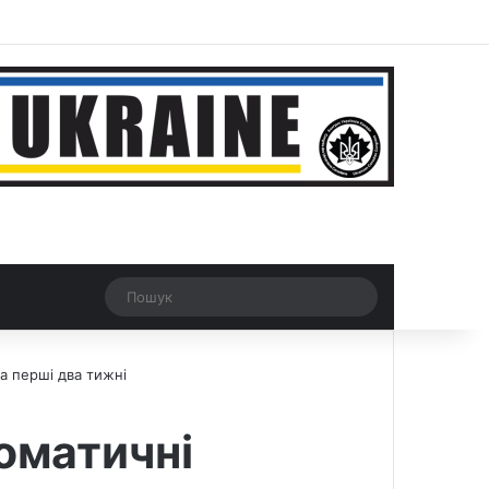
ar
Рандомна новина
Switch skin
Пошук
а перші два тижні
оматичні