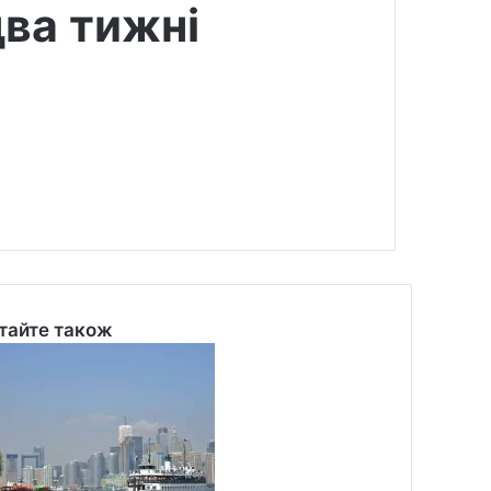
два тижні
тайте також
se