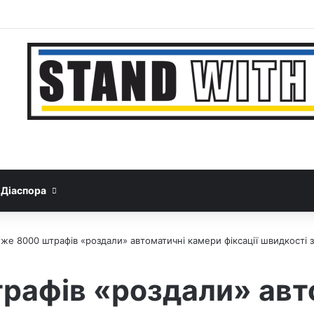
Facebook
YouTube
Instagram
Telegram
Sideb
Google News
Threads
Діаспора
же 8000 штрафів «роздали» автоматичні камери фіксації швидкості з
рафів «роздали» авт