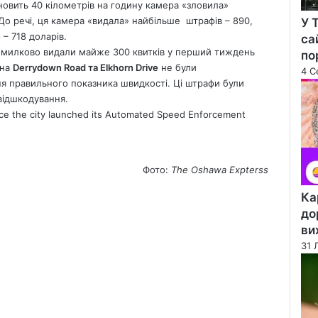
овить 40 кілометрів на годину камера «зловила»
 До речі, ця камера «видала» найбільше штрафів – 890,
У 
– 718 доларів.
са
омилково видали майже 300 квитків у перший тиждень
по
 на
Derrydown Road та Elkhorn Drive
не були
4 С
 правильного показника швидкості. Ці штрафи були
 відшкодування.
nce the city launched its Automated Speed Enforcement
Фото:
The Oshawa Expterss
Ка
до
ви
31 