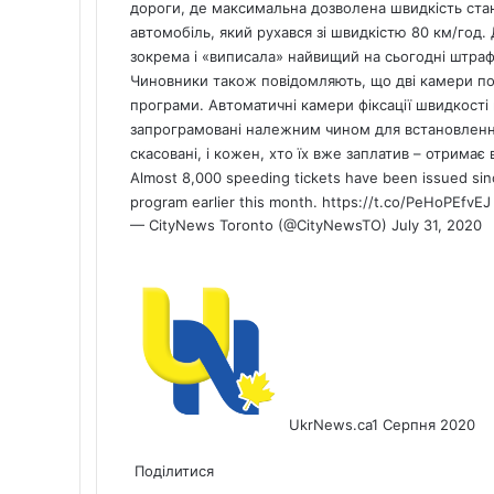
дороги, де максимальна дозволена швидкість стан
автомобіль, який рухався зі швидкістю 80 км/год.
зокрема і «виписала» найвищий на сьогодні штраф 
Чиновники також повідомляють, що дві камери п
програми. Автоматичні камери фіксації швидкості
запрограмовані належним чином для встановлення
скасовані, і кожен, хто їх вже заплатив – отримає
Almost 8,000 speeding tickets have been issued si
program earlier this month.
https://t.co/PeHoPEfvEJ
— CityNews Toronto (@CityNewsTO)
July 31, 2020
UkrNews.ca
1 Серпня 2020
Facebook
X
LinkedIn
Tumblr
Pinterest
Reddit
Pocket
Messenger
Messenger
WhatsApp
Telegram
Viber
Share
Print
via
Поділитися
Facebook
X
LinkedIn
Tumblr
Pinterest
Reddit
Pocket
Messenger
Messenger
WhatsApp
Telegram
Viber
Email
Share
Print