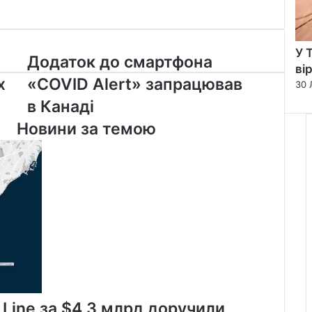
У 
Додаток
Додаток до смартфона
ві
до
х
«COVID Alert» запрацював
30 
смартфона
«COVID
в Канаді
Alert»
Новини за темою
запрацював
в
Канаді
 Line за $4,3 млрд доручили