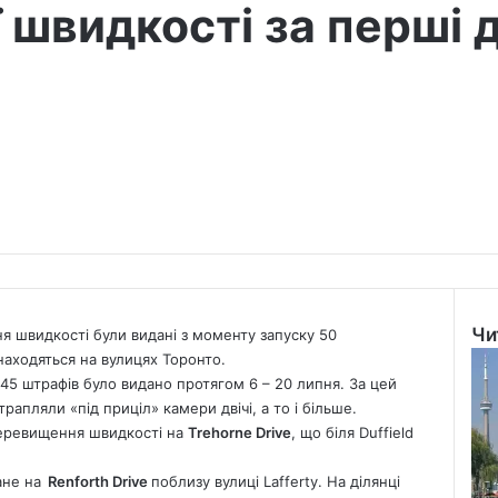
 швидкості за перші 
Чи
я швидкості були видані з моменту запуску 50
Clo
знаходяться на вулицях Торонто.
45 штрафів було видано протягом 6 – 20 липня. За цей
рапляли «під приціл» камери двічі, а то і більше.
 перевищення швидкості на
Trehorne Drive
, що біля Duffield
ане на
Renforth Drive
поблизу вулиці Lafferty. На ділянці