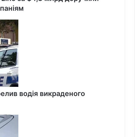
мпаніям
елив водія викраденого