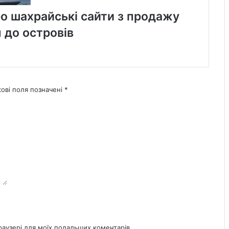
о шахрайські сайти з продажу
 до островів
кові поля позначені
*
браузері для моїх подальших коментарів.