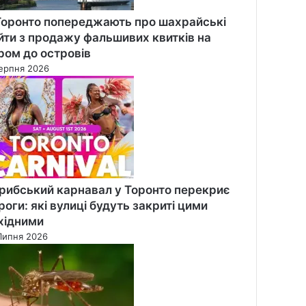
Торонто попереджають про шахрайські
йти з продажу фальшивих квитків на
ром до островів
ерпня 2026
рибський карнавал у Торонто перекриє
роги: які вулиці будуть закриті цими
хідними
Липня 2026