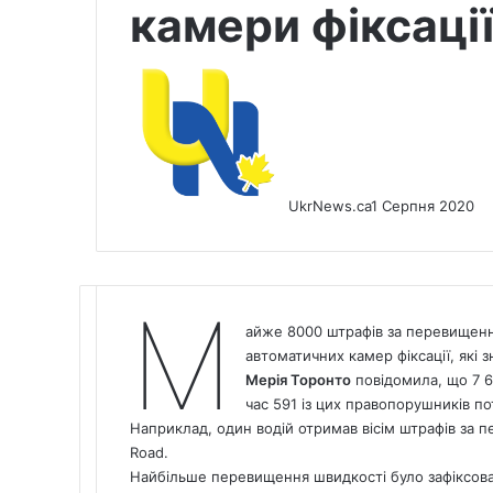
камери фіксації
UkrNews.ca
1 Серпня 2020
М
айже 8000 штрафів за перевищенн
автоматичних камер фіксації, які 
Мерія Торонто
повідомила, що 7 6
час 591 із цих правопорушників пот
Наприклад, один водій отримав вісім штрафів за
Road.
Найбільше перевищення швидкості було зафіксов