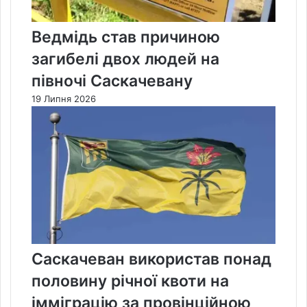
Ведмідь став причиною
загибелі двох людей на
півночі Саскачевану
19 Липня 2026
Саскачеван використав понад
половину річної квоти на
імміграцію за провінційною