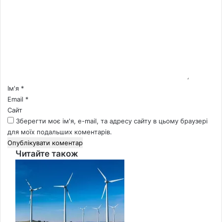
о
м
е
н
т
а
р
*
Ім'я
*
Email
*
Сайт
Зберегти моє ім'я, e-mail, та адресу сайту в цьому браузері
для моїх подальших коментарів.
Читайте також
Close