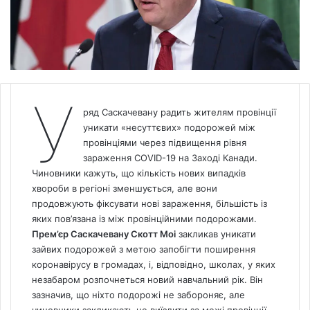
У
ряд Саскачевану радить жителям провінції
уникати «несуттєвих» подорожей між
провінціями через підвищення рівня
зараження COVID-19 на Заході Канади.
Чиновники кажуть, що кількість нових випадків
хвороби в регіоні зменшується, але вони
продовжують фіксувати нові зараження, більшість із
яких пов’язана із між провінційними подорожами.
Прем’єр Саскачевану Скотт Моі
закликав уникати
зайвих подорожей з метою запобігти поширення
коронавірусу в громадах, і, відповідно, школах, у яких
незабаром розпочнеться новий навчальний рік. Він
зазначив, що ніхто подорожі не забороняє, але