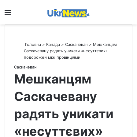
Меню
П
Головна
>
Канада
>
Саскачеван
>
Мешканцям
Саскачевану радять уникати «несуттєвих»
подорожей між провінціями
Саскачеван
Мешканцям
Саскачевану
радять уникати
«несуттєвих»