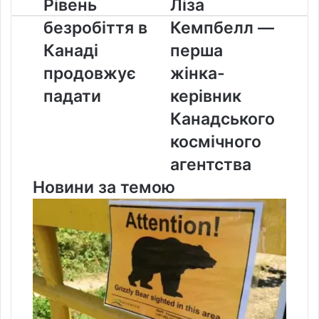
Рівень
Ліза
Рівень
Ліза
безробіття
Кемпбелл
безробіття в
Кемпбелл —
в
—
Канаді
перша
Канаді
перша
продовжує
жінка-
продовжує
жінка-
падати
керівник
Канадського
падати
керівник
космічного
Канадського
агентства
космічного
агентства
Новини за темою