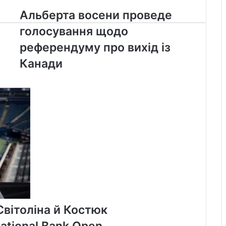
Альберта
Альберта восени проведе
восени
голосування щодо
проведе
голосування
референдуму про вихід із
щодо
Канади
референдуму
про
вихід
із
Канади
 Світоліна й Костюк
tional Bank Open