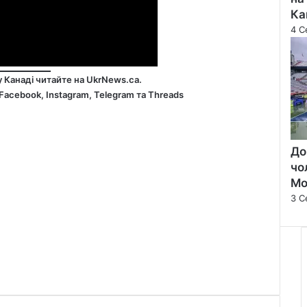
Ка
4 С
у Канаді читайте на
UkrNews.ca
.
Facebook
,
Instagram,
Telegram
та
Threads
До
чо
Мо
3 С