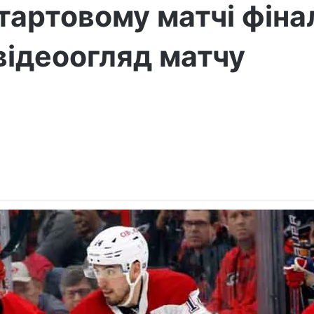
тартовому матчі фіна
відеоогляд матчу