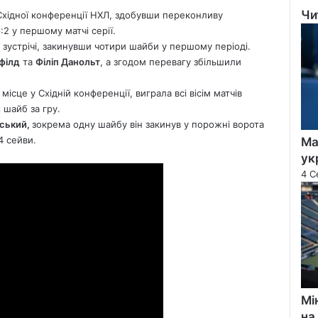
Чи
Східної конференції НХЛ, здобувши переконливу
Clo
:2 у першому матчі серії.
 зустрічі, закинувши чотири шайби у першому періоді.
філд
та
Філіп Данольт
, а згодом перевагу збільшили
ісце у Східній конференції, виграла всі вісім матчів
 шайб за гру.
ський,
зокрема одну шайбу він закинув у порожні ворота
4 сейви.
Ма
ук
4 С
Мі
на