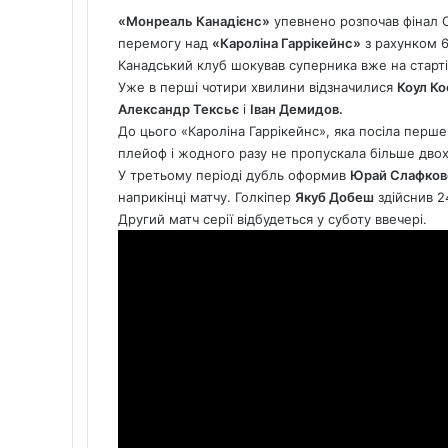
«Монреаль Канадієнс»
упевнено розпочав фінал 
перемогу над
«Кароліна Гаррікейнс»
з рахунком 6
Канадський клуб шокував суперника вже на старті
Уже в перші чотири хвилини відзначилися
Коул Ко
Александр Тексьє
і
Іван Демидов.
До цього «Кароліна Гаррікейнс», яка посіла перше м
плейоф і жодного разу не пропускала більше двох
У третьому періоді дубль оформив
Юрай Слафков
наприкінці матчу. Голкіпер
Якуб Добеш
здійснив 2
Другий матч серії відбудеться у суботу ввечері.