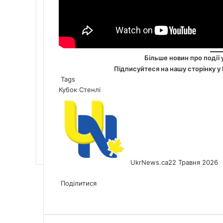
Більше новин про події 
Підписуйтеся на нашу сторінку у
Tags
Кубок Стенлі
UkrNews.ca
22 Травня 2026
Facebook
X
LinkedIn
Tumblr
Pinterest
Reddit
Pocket
Messenger
Messenger
WhatsApp
Telegram
Viber
Share
Print
via
Поділитися
Facebook
X
LinkedIn
Tumblr
Pinterest
Reddit
Pocket
Messenger
Messenger
WhatsApp
Telegram
Viber
Email
Share
Print
via
Email