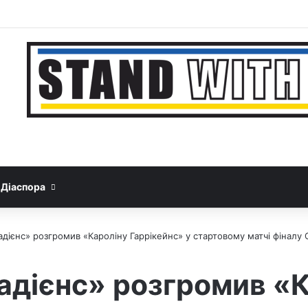
Facebook
YouTube
Instagram
Telegram
Sideb
Google News
Threads
Діаспора
дієнс» розгромив «Кароліну Гаррікейнс» у стартовому матчі фіналу 
дієнс» розгромив «К