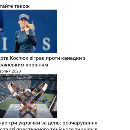
тайте також
se
рта Костюк зіграє проти канадки з
раїнським корінням
ерпня 2026
нус три українки за день: розчарування
 старті престижного тенісного турніру в