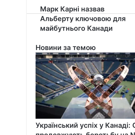
Марк
Марк Карні назвав
Карні
Альберту ключовою для
назвав
Альберту
майбутнього Канади
ключовою
для
майбутнього
Новини за темою
Канади
Український успіх у Канаді:
продовжують боротьбу на Na