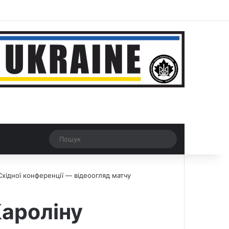
ar
Рандомна новина
Switch skin
Пошук
Східної конференції — відеоогляд матчу
ароліну