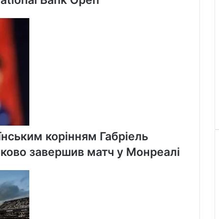
їнським корінням Габріель
ково завершив матч у Монреалі