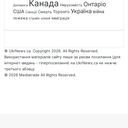
Канада
Онтаріо
Нерухомість
Допомога
Україна
США
війна
Торонто
Смерть
Санкції
пожежа
імміграція
страйк
хокей
© UkrNews.ca. Copyright 2026. All Rights Reserved.
Використання матеріалів сайту лише за умови посилання (для
інтернет-видань - гіперпосилання) на UkrNews.ca не нижче
третього абзацу
© 2026 Mediatrade All Rights Reserved.
Facebook
YouTube
Instagram
Telegram
Facebook
X
WhatsApp
Google
Threads
Telegram
Viber
Back
News
to
top