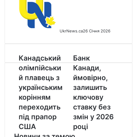
UkrNews.ca
26 Січня 2026
Канадський
Банк
Канадський
Банк
олімпійський
Канади,
олімпійськи
Канади,
плавець
ймовірно,
з
залишить
й плавець з
ймовірно,
українським
ключову
українським
залишить
корінням
ставку
переходить
без
корінням
ключову
під
змін
переходить
ставку без
прапор
у
США
2026
під прапор
змін у 2026
році
США
році
Новини за темою