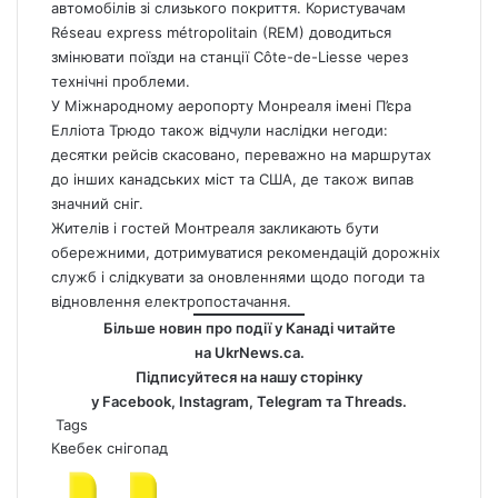
автомобілів зі слизького покриття. Користувачам
Réseau express métropolitain (REM) доводиться
змінювати поїзди на станції Côte-de-Liesse через
технічні проблеми.
У Міжнародному аеропорту Монреаля імені П’єра
Елліота Трюдо також відчули наслідки негоди:
десятки рейсів скасовано, переважно на маршрутах
до інших канадських міст та США, де також випав
значний сніг.
Жителів і гостей Монтреаля закликають бути
обережними, дотримуватися рекомендацій дорожніх
служб і слідкувати за оновленнями щодо погоди та
відновлення електропостачання.
Більше новин про події у Канаді читайте
на
UkrNews.ca
.
Підписуйтеся на нашу сторінку
у
Facebook
,
Instagram,
Telegram
та
Threads
.
Tags
Квебек
снігопад