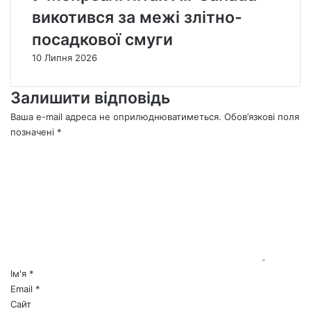
викотився за межі злітно-
посадкової смуги
10 Липня 2026
Залишити відповідь
Ваша e-mail адреса не оприлюднюватиметься.
Обов’язкові поля
позначені
*
К
о
м
е
н
т
а
р
*
Ім'я
*
Email
*
Сайт