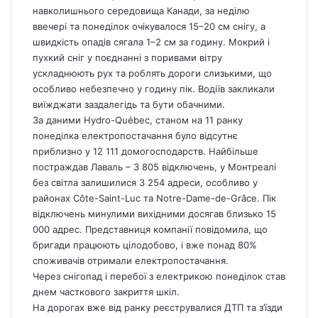
навколишнього середовища Канади, за неділю
ввечері та понеділок очікувалося 15–20 см снігу, а
швидкість опадів сягала 1–2 см за годину. Мокрий і
пухкий сніг у поєднанні з поривами вітру
ускладнюють рух та роблять дороги слизькими, що
особливо небезпечно у годину пік. Водіїв закликали
виїжджати заздалегідь та бути обачними.
За даними Hydro-Québec, станом на 11 ранку
понеділка електропостачання було відсутнє
приблизно у 12 111 домогосподарств. Найбільше
постраждав Лаваль – 3 805 відключень, у Монтреалі
без світла залишилися 3 254 адреси, особливо у
районах Côte-Saint-Luc та Notre-Dame-de-Grâce. Пік
відключень минулими вихідними досягав близько 15
000 адрес. Представниця компанії повідомила, що
бригади працюють цілодобово, і вже понад 80%
споживачів отримали електропостачання.
Через снігопад і перебої з електрикою понеділок став
днем часткового закриття шкіл.
На дорогах вже від ранку реєструвалися ДТП та з’їзди