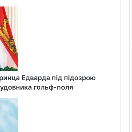
ринца Едварда під підозрою
будовника гольф-поля