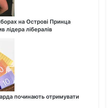
иборах на Острові Принца
в лідера лібералів
арда починають отримувати