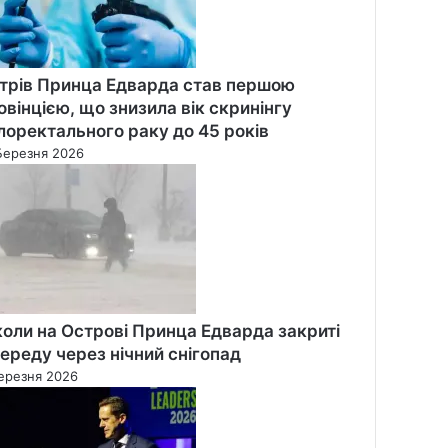
трів Принца Едварда став першою
овінцією, що знизила вік скринінгу
лоректального раку до 45 років
Березня 2026
оли на Острові Принца Едварда закриті
середу через нічний снігопад
ерезня 2026