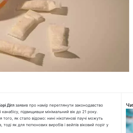
Чи
орі Дігл
заявив про намір переглянути законодавство
Clo
 канабісу, підвищивши мінімальний вік до 21 року.
я того, як стало відомо: нині нікотинові паучі можуть
, тоді як для тютюнових виробів і вейпів віковий поріг у