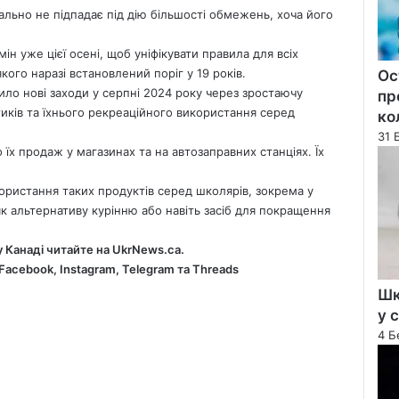
ально не підпадає під дію більшості обмежень, хоча його
ін уже цієї осені, щоб уніфікувати правила для всіх
кого наразі встановлений поріг у 19 років.
Ос
ло нові заходи у серпні 2024 року через зростаючу
пр
иків та їхнього рекреаційного використання серед
ко
31 
їх продаж у магазинах та на автозаправних станціях. Їх
ористання таких продуктів серед школярів, зокрема у
к альтернативу курінню або навіть засіб для покращення
у Канаді читайте на
UkrNews.ca
.
Facebook
,
Instagram,
Telegram
та
Threads
Шк
у 
4 Б