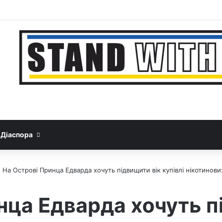
Facebook
YouTube
Instagram
Telegram
Sideba
Google News
Threads
Діаспора
>
На Острові Принца Едварда хочуть підвищити вік купівлі нікотинових 
нца Едварда хочуть п