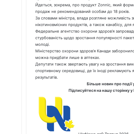
Йдеться, зокрема, про продукт Zonnic, який форм
продаж не рекомендований особам до 18 років.
За словами міністра, влада розгляне можливість зм
нікотиновмісних продуктів, а також канабісу, для я
Федеральне агентство охорони здоров’я запровади
стурбованість щодо зростання популярності пакет
молоді.
Міністерство охорони здоров’я Канади заборонило 
можна придбати лише в аптеках.
Депутати також звертають увагу на зростання вик
спортивному середовищі, де їх іноді рекламують я
результатів.
Більше новин про події 
Підписуйтеся на нашу сторінку у
UkrNews.ca
9 Травня 2026