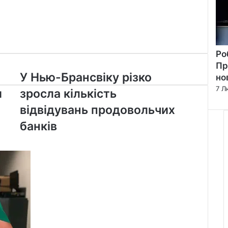
Ро
Пр
У
У Нью-Брансвіку різко
но
Нью-
7 Л
и
зросла кількість
Брансвіку
різко
відвідувань продовольчих
зросла
банків
кількість
відвідувань
продовольчих
банків