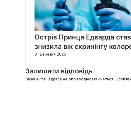
Острів Принца Едварда ста
знизила вік скринінгу колор
31 Березня 2026
Залишити відповідь
Ваша e-mail адреса не оприлюднюватиметься.
Обов’яз
К
о
м
е
н
т
а
р