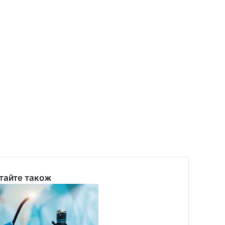
тайте також
se