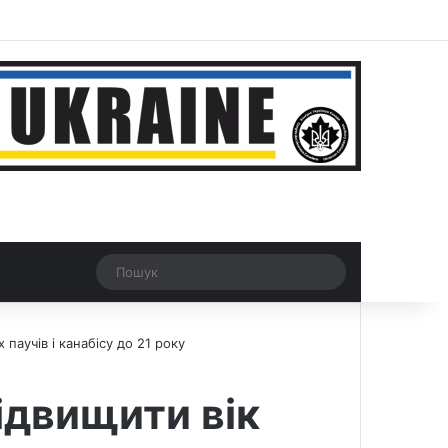
r
Рандомна новина
Switch skin
Пошук
паучів і канабісу до 21 року
ідвищити вік