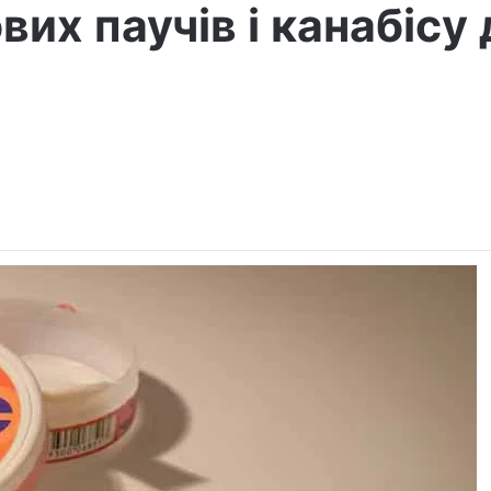
вих паучів і канабісу