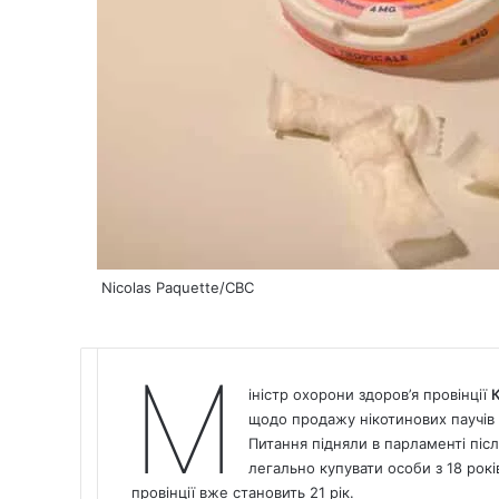
Nicolas Paquette/CBC
М
іністр охорони здоров’я провінції
К
щодо продажу нікотинових паучів і
Питання підняли в парламенті післ
легально купувати особи з 18 років
провінції вже становить 21 рік.