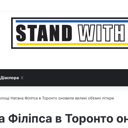
Facebook
YouTube
Instagram
Telegram
Sideb
Google News
Threads
Діаспора
площі Натана Філіпса в Торонто оновили великі об’ємні літери
 Філіпса в Торонто о