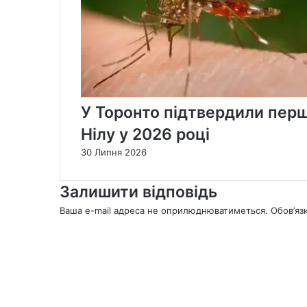
У Торонто підтвердили перш
Нілу у 2026 році
30 Липня 2026
Залишити відповідь
Ваша e-mail адреса не оприлюднюватиметься.
Обов’яз
К
о
м
е
н
т