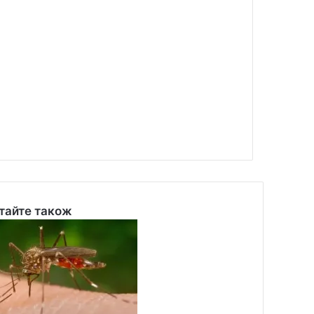
тайте також
se