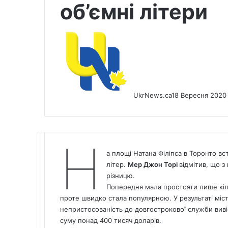
об’ємні літери
UkrNews.ca
18 Вересня 2020
Н
а площі Натана Філіпса в Торонто вс
літер.
Мер Джон Торі
відмітив, що з
різницю.
Попередня мала простояти лише кіл
проте швидко стала популярною. У результаті міс
непристосованість до довгострокової служби виві
суму понад 400 тисяч доларів.