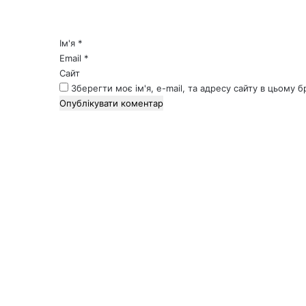
а
р
*
Ім'я
*
Email
*
Сайт
Зберегти моє ім'я, e-mail, та адресу сайту в цьому 