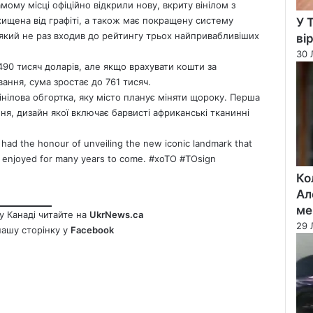
мому місці офіційно відкрили нову, вкриту вінілом з
ахищена від графіті, а також має покращену систему
У 
 який не раз входив до рейтингу трьох найпривабливіших
ві
30 
90 тисяч доларів, але якщо врахувати кошти за
ання, сума зростає до 761 тисяч.
інілова обгортка, яку місто планує міняти щороку. Перша
, дизайн якої включає барвисті африканські тканинні
 had the honour of unveiling the new iconic landmark that
d enjoyed for many years to come.
#xoTO
#TOsign
Ко
Ал
ме
у Канаді читайте на
UkrNews.ca
29 
нашу сторінку у
Facebook