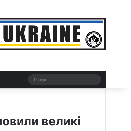
ar
Рандомна новина
Switch skin
Пошук
новили великі