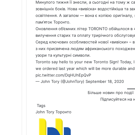
Минулого тижня її знесли, а сьогодні на тому ж са
зовнішніх боків. Нова «вивіска» водостійкіша та з
освітлення. А загалом — вона є копією оригіналу,
пам’яток Торонто.
Оновлення об’ємних літер TORONTO обійшлося в 4
вилучення старих та оплату трирічного обслуговув
Серед ключових особливостей нової «вивіски» – в
з них присвячена людям африканського походження
узори та культурні символи.
Toronto say hello to your new Toronto Sign! Today, I
we ordered last year which will be more durable an
pic.twitter.com/DqHUhEpQvP
— John Tory (@JohnTory)
September 18, 2020
Більше новин про події 
Підписуйтеся на 
Tags
John Tory
Торонто