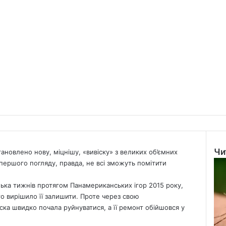
Чи
тановлено нову, міцнішу, «вивіску» з великих об’ємних
Clo
 першого погляду, правда, не всі зможуть помітити
ька тижнів протягом Панамериканських ігор 2015 року,
то вирішило її залишити. Проте через свою
ска швидко почала руйнуватися, а її ремонт обійшовся у