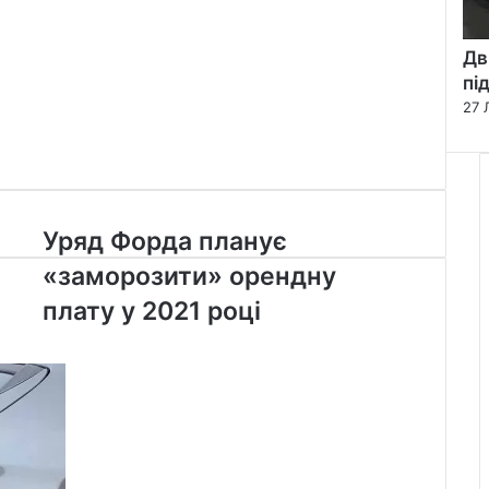
Дв
пі
27 
Уряд
Уряд Форда планує
Форда
«заморозити» орендну
планує
«заморозити»
плату у 2021 році
орендну
плату
у
2021
році