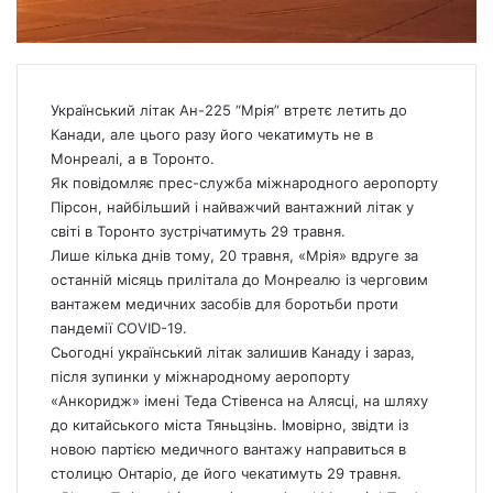
Український літак Ан-225 “Мрія” втретє летить до
Канади, але цього разу його чекатимуть не в
Монреалі, а в Торонто.
Як повідомляє прес-служба міжнародного аеропорту
Пірсон
, найбільший і найважчий вантажний літак у
світі в Торонто зустрічатимуть 29 травня.
Лише кілька днів тому, 20 травня, «Мрія» вдруге за
останній місяць прилітала до Монреалю із черговим
вантажем медичних засобів для боротьби проти
пандемії COVID-19.
Сьогодні український літак залишив Канаду і зараз,
після зупинки у міжнародному аеропорту
«Анкоридж» імені Теда Стівенса на Алясці, на шляху
до китайського міста Тяньцзінь. Імовірно, звідти із
новою партією медичного вантажу направиться в
столицю Онтаріо, де його чекатимуть 29 травня.