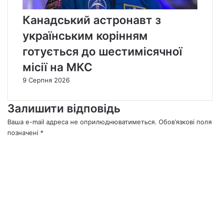
Канадський астронавт з
українським корінням
готується до шестимісячної
місії на МКС
9 Серпня 2026
Залишити відповідь
Ваша e-mail адреса не оприлюднюватиметься.
Обов’язкові поля
позначені
*
К
о
м
е
н
т
а
р