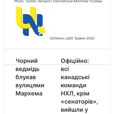
Photo: Twitter
Aéroport international Montréal-Trudeau
UkrNews.ca
26 Травня 2020
Чорний
Офіційно:
Чорний
Офіційно:
ведмідь
всі
ведмідь
всі
блукав
канадські
вулицями
команди
блукав
канадські
Мархема
НХЛ,
вулицями
команди
крім
«сенаторів»,
Мархема
НХЛ, крім
вийшли
«сенаторів»,
у
плей-
вийшли у
офф