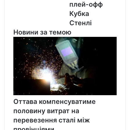
плей-офф
Кубка
Стенлі
Кубка
Стенлі
Новини за темою
Оттава компенсуватиме
половину витрат на
перевезення сталі між
провінціями