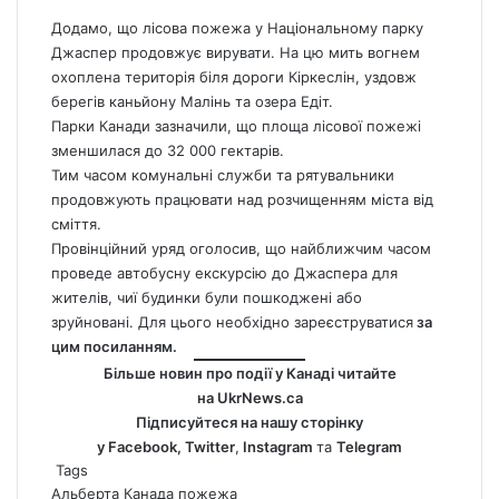
Додамо, що лісова пожежа у Національному парку
Джаспер продовжує вирувати. На цю мить вогнем
охоплена територія біля дороги Кіркеслін, уздовж
берегів каньйону Малінь та озера Едіт.
Парки Канади зазначили, що площа лісової пожежі
зменшилася до 32 000 гектарів.
Тим часом комунальні служби та рятувальники
продовжують працювати над розчищенням міста від
сміття.
Провінційний уряд оголосив, що найближчим часом
проведе автобусну екскурсію до Джаспера для
жителів, чиї будинки були пошкоджені або
зруйновані. Для цього необхідно зареєструватися
за
цим посиланням.
Більше новин про події у Канаді читайте
на
UkrNews.ca
Підписуйтеся на нашу сторінку
у
Facebook
,
Twitter
,
Instagram
та
Telegram
Tags
Альберта
Канада
пожежа