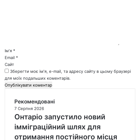
о
м
е
н
т
а
р
*
Ім'я
*
Email
*
Сайт
Зберегти моє ім'я, e-mail, та адресу сайту в цьому браузері
для моїх подальших коментарів.
Рекомендовані
7 Серпня 2026
Онтаріо запустило новий
імміграційний шлях для
отримання постійного місця