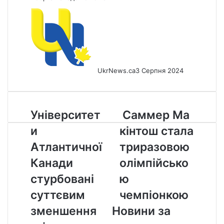
UkrNews.ca
3 Серпня 2024
Університети
Саммер Макінтош
Університет
Саммер Ма
Атлантичної
стала
и
кінтош стала
Канади
триразовою
стурбовані
олімпійською
Атлантичної
триразовою
суттєвим
чемпіонкою
Канади
олімпійсько
зменшенням
іноземних
стурбовані
ю
студентів
суттєвим
чемпіонкою
зменшення
Новини за