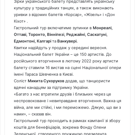
Зірки українського балету представлять українську
культуру у традиційних танцях, а також виконають
уривки з відомих балетів «Корсар», «Жізель» і «Дон
Кіхот» .
Гастрольний тур включатиме зупинки в
Монреалі,
Оттаві, Торонто, Вінніпезі, Реджайні, Саскатуні,
Едмонтоні, Калгарі
та
Ванкувері.
Квитки надійдуть у продаж у середині вересня.
Національний балет України – це 150 артистів. До
російського вторгнення в лютому 2022 року артисти
балету ставили 16 вистав на сцені Національної опери
імені Тараса Шевченка в Києві.
Соліст
Микита Сухоруков
додав, що танцюристи
вдячні канадцям за підтримку України.
«Багато з нас втратили друзів і близьких через це
неспровоковане і невиправдане вторгнення. Важка ця
війна, але ми стійкі, і ми переможемо. Дякую, що ви з
нами», – сказав він.
Гастрольний тур проходить в рамках кампанії зі збору
коштів для бенефіціарів, зокрема Фонду Олени
Зеленської, створеного дружиною президента