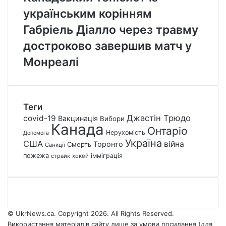
українським корінням
Габріель Діалло через травму
достроково завершив матч у
Монреалі
Теги
Джастін Трюдо
covid-19
Вакцинація
Вибори
Канада
Онтаріо
Нерухомість
Допомога
Україна
США
війна
Торонто
Смерть
Санкції
пожежа
імміграція
страйк
хокей
© UkrNews.ca. Copyright 2026. All Rights Reserved.
Використання матеріалів сайту лише за умови посилання (для