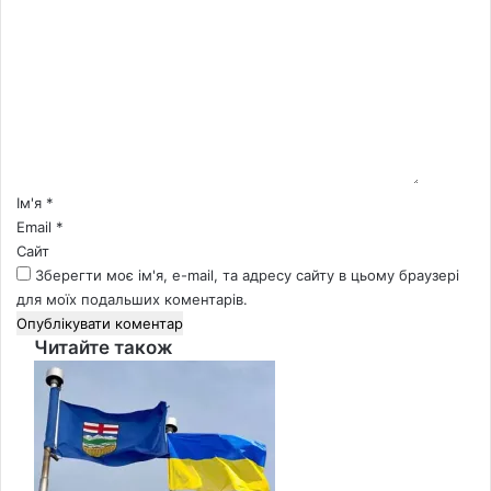
К
о
м
е
н
т
а
р
*
Ім'я
*
Email
*
Сайт
Зберегти моє ім'я, e-mail, та адресу сайту в цьому браузері
для моїх подальших коментарів.
Читайте також
Close