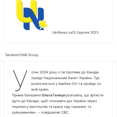
UkrNews.ca
13 Серпня 2023
Tandem/CNW Group
У
січні 2024 року з гастролями до Канади
приїде Національний балет України. Тур
розпочнеться у Квебек-Сіті та пройде по
всій країні.
Прима-балерина
Ольга Голиця
розповіла, що артисти
їдуть до Канади, щоб «показати дух України через
перемогу мистецтва та краси над тиранією та
руйнуванням», – повідомляє
СBC
.