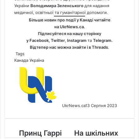
України
Володимира Зеленського
для надання
медичної, освітньої та гуманітарної допомоги.
Більше новин про події у Канаді читайте
на
UkrNews.ca
.
Підписуйтеся на нашу сторінку
у
Facebook
,
Twitter
,
Instagram
та
Telegram.
Відтепер нас можна знайти і в
Threads
.
Tags
Канада
Україна
UkrNews.ca
13 Серпня 2023
Принц
На
Принц Гаррі
На шкільних
Гаррі
шкільних