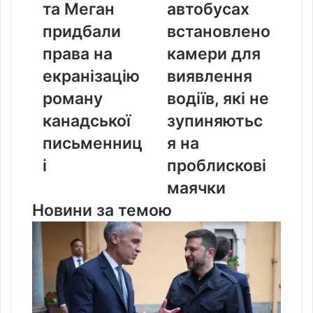
та Меган
автобусах
та
автобусах
Меган
встановлено
придбали
встановлено
придбали
камери
права на
камери для
права
для
на
виявлення
екранізацію
виявлення
екранізацію
водіїв,
роману
водіїв, які не
роману
які
канадської
не
канадської
зупиняютьс
письменниці
зупиняються
письменниц
я на
на
проблискові
і
проблискові
маячки
маячки
Новини за темою