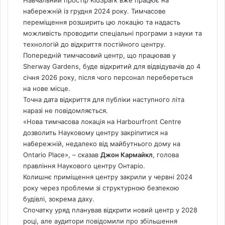
набережній із грудня 2024 року. Тимчасове
переміщення розширить цю локацію та надасть
можливість проводити спеціальні програми з науки та
технологій до відкриття постійного центру.
Попередній тимчасовий центр, що працював у
Sherway Gardens, буде відкритий для відвідувачів до 4
січня 2026 року, після чого персонал перебереться
на нове місце.
Точна дата відкриття для публіки наступного літа
наразі не повідомляється.
«Нова тимчасова локація на Harbourfront Centre
дозволить Науковому центру закріпитися на
набережній, недалеко від майбутнього дому на
Ontario Place», – сказав
Джон Кармайкл
, голова
правління Наукового центру Онтаріо.
Колишнє приміщення центру закрили у червні 2024
року через проблеми зі структурною безпекою
будівлі, зокрема даху.
Спочатку уряд планував відкрити новий центр у 2028
році, але аудитори повідомили про збільшення