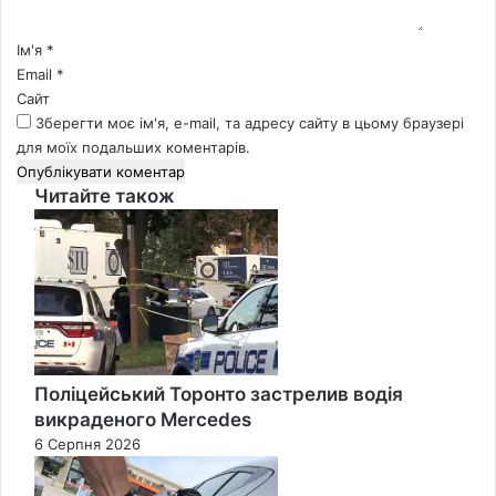
р
*
Ім'я
*
Email
*
Сайт
Зберегти моє ім'я, e-mail, та адресу сайту в цьому браузері
для моїх подальших коментарів.
Читайте також
Close
Поліцейський Торонто застрелив водія
викраденого Mercedes
6 Серпня 2026