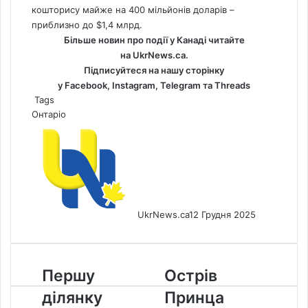
кошторису майже на 400 мільйонів доларів –
приблизно до $1,4 млрд.
Більше новин про події у Канаді читайте
на
UkrNews.ca
.
Підписуйтеся на нашу сторінку
у
Facebook
,
Instagram,
Telegram
та
Threads
Tags
Онтаріо
UkrNews.ca
12 Грудня 2025
Першу
Острів
Першу
Острів
ділянку
Принца
ділянку
Принца
високошвидкісної
Едварда