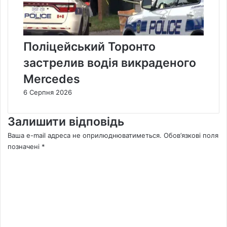
Поліцейський Торонто
застрелив водія викраденого
Mercedes
6 Серпня 2026
Залишити відповідь
Ваша e-mail адреса не оприлюднюватиметься.
Обов’язкові поля
позначені
*
К
о
м
е
н
т
а