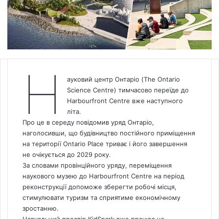
Н
ауковий центр Онтаріо (The Ontario
Science Centre) тимчасово переїде до
Harbourfront Centre вже наступного
літа.
Про це в середу повідомив уряд Онтаріо,
наголосивши, що будівництво постійного приміщення
на території Ontario Place триває і його завершення
не очікується до 2029 року.
За словами провінційного уряду, переміщення
наукового музею до Harbourfront Centre на період
реконструкції допоможе зберегти робочі місця,
стимулювати туризм та сприятиме економічному
зростанню.
Навчальний простір KidSpark вже працює на