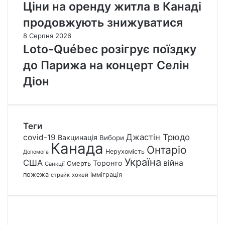
Ціни на оренду житла в Канаді
продовжують знижуватися
8 Серпня 2026
Loto-Québec розігрує поїздку
до Парижа на концерт Селін
Діон
Теги
Джастін Трюдо
covid-19
Вакцинація
Вибори
Канада
Онтаріо
Нерухомість
Допомога
Україна
США
війна
Торонто
Смерть
Санкції
пожежа
імміграція
страйк
хокей