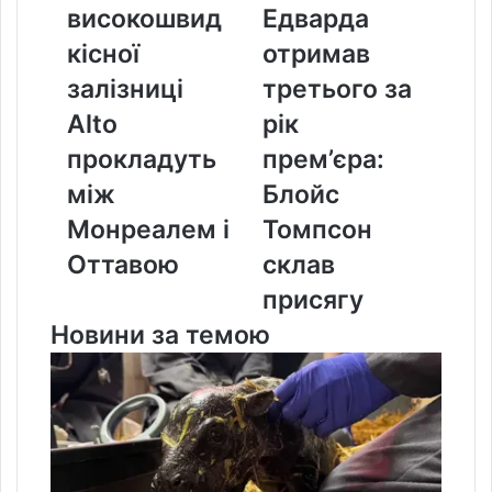
залізниці
отримав
високошвид
Едварда
Alto
третього
кісної
отримав
прокладуть
за
між
рік
залізниці
третього за
Монреалем
прем’єра:
Alto
рік
і
Блойс
Оттавою
Томпсон
прокладуть
прем’єра:
склав
між
Блойс
присягу
Монреалем і
Томпсон
Оттавою
склав
присягу
Новини за темою