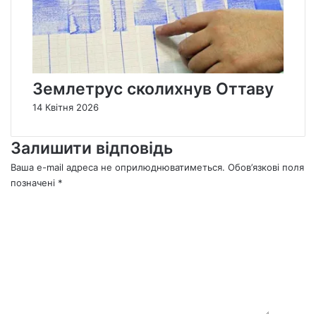
Землетрус сколихнув Оттаву
14 Квітня 2026
Залишити відповідь
Ваша e-mail адреса не оприлюднюватиметься.
Обов’язкові поля
позначені
*
К
о
м
е
н
т
а
р