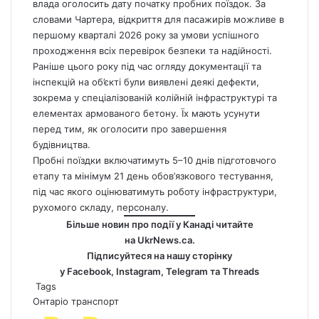
влада оголосить дату початку пробних поїздок. За
словами Чартера, відкриття для пасажирів можливе в
першому кварталі 2026 року за умови успішного
проходження всіх перевірок безпеки та надійності.
Раніше цього року під час огляду документації та
інспекцій на об’єкті були виявлені деякі дефекти,
зокрема у спеціалізованій колійній інфраструктурі та
елементах армованого бетону. Їх мають усунути
перед тим, як оголосити про завершення
будівництва.
Пробні поїздки включатимуть 5–10 днів підготовчого
етапу та мінімум 21 день обов’язкового тестування,
під час якого оцінюватимуть роботу інфраструктури,
рухомого складу, персоналу.
Більше новин про події у Канаді читайте
на
UkrNews.ca
.
Підписуйтеся на нашу сторінку
у
Facebook
,
Instagram,
Telegram
та
Threads
Tags
Онтаріо
транспорт