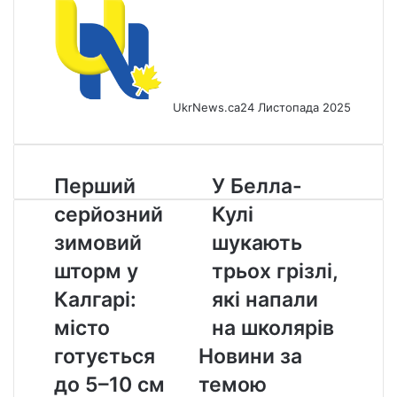
UkrNews.ca
24 Листопада 2025
Перший
У
Перший
У Белла-
серйозний
Белла-
серйозний
Кулі
зимовий
Кулі
шторм
шукають
зимовий
шукають
у
трьох
шторм у
трьох грізлі,
Калгарі:
грізлі,
місто
які
Калгарі:
які напали
готується
напали
місто
на школярів
до
на
5–
школярів
готується
Новини за
10
до 5–10 см
темою
см