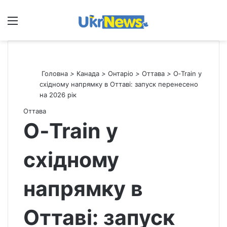
Меню
П
Головна
>
Канада
>
Онтаріо
>
Оттава
>
O‑Train у
східному напрямку в Оттаві: запуск перенесено
на 2026 рік
Оттава
O‑Train у
східному
напрямку в
Оттаві: запуск