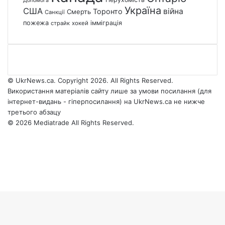
Допомога
Україна
США
війна
Торонто
Смерть
Санкції
пожежа
імміграція
страйк
хокей
© UkrNews.ca. Copyright 2026. All Rights Reserved.
Використання матеріалів сайту лише за умови посилання (для
інтернет-видань - гіперпосилання) на UkrNews.ca не нижче
третього абзацу
© 2026 Mediatrade All Rights Reserved.
Facebook
YouTube
Instagram
Telegram
Facebook
X
WhatsApp
Google
Threads
Telegram
Viber
Back
News
to
top
button