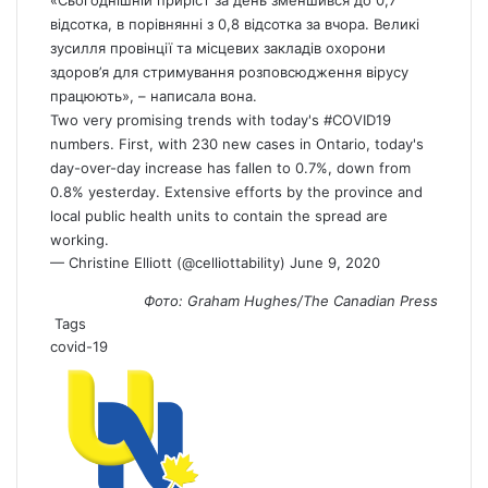
відсотка, в порівнянні з 0,8 відсотка за вчора. Великі
зусилля провінції та місцевих закладів охорони
здоров’я для стримування розповсюдження вірусу
працюють», – написала вона.
Two very promising trends with today's
#COVID19
numbers. First, with 230 new cases in Ontario, today's
day-over-day increase has fallen to 0.7%, down from
0.8% yesterday. Extensive efforts by the province and
local public health units to contain the spread are
working.
— Christine Elliott (@celliottability)
June 9, 2020
Фото: Graham Hughes/The Canadian Press
Tags
covid-19