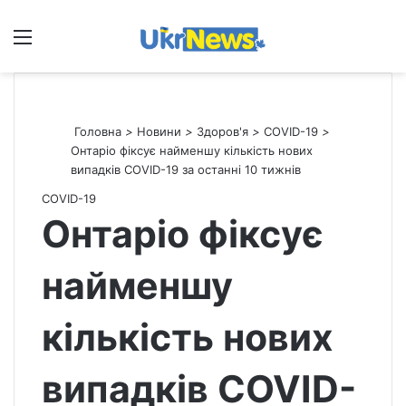
Меню
П
Головна
>
Новини
>
Здоров'я
>
СOVID-19
>
Онтаріо фіксує найменшу кількість нових
випадків COVID-19 за останні 10 тижнів
СOVID-19
Онтаріо фіксує
найменшу
кількість нових
випадків COVID-