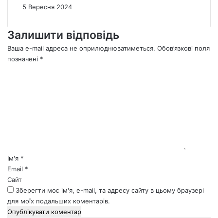
5 Вересня 2024
Залишити відповідь
Ваша e-mail адреса не оприлюднюватиметься.
Обов’язкові поля
позначені
*
К
о
м
е
н
т
а
р
*
Ім'я
*
Email
*
Сайт
Зберегти моє ім'я, e-mail, та адресу сайту в цьому браузері
для моїх подальших коментарів.