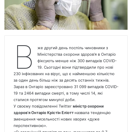
В
же другий день поспіль чиновники з
Міністерства охорони здоров’я в Онтаріо
фіксують менше ніж 300 випадків COVID-
19. Сьогодні вони підтвердили про нові
230 інфікованих на вірус, що є найменшою кількістю
за один день більш ніж за десять останніх тижнів.
Зараз в Онтаріо зареєстровано 31 099 випадків COVID-
19 та 2464 випадки смерті, в тому числі 14, які
сталися протягом минулої доби.
У своєму повідомленні Twitter
міністр охорони
здоров’я Онтаріо Крістін Еліотт
назвала тенденцію
зменшення чисельності нових хворих «дуже
перспективною».
«Сьогоднішній приріст за день зменшився до 0,7