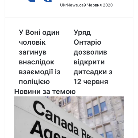
UkrNews.ca
9 Червня 2020
У
Уряд
У Воні один
Уряд
Воні
Онтаріо
чоловік
Онтаріо
один
дозволив
чоловік
відкрити
загинув
дозволив
загинув
дитсадки
внаслідок
відкрити
внаслідок
з
взаємодії
12
взаємодії із
дитсадки з
із
червня
поліцією
12 червня
поліцією
Новини за темою