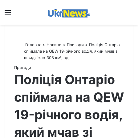
Меню
П
Головна
>
Новини
>
Пригоди
>
Поліція Онтаріо
спіймала на QEW 19-річного водія, який мчав зі
швидкістю 308 км\год
Пригоди
Поліція Онтаріо
спіймала на QEW
19-річного водія,
який мчав зі