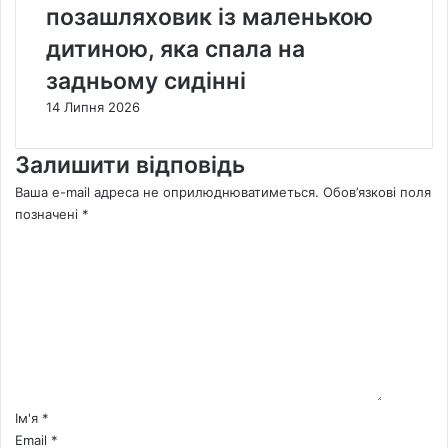
позашляховик із маленькою
дитиною, яка спала на
задньому сидінні
14 Липня 2026
Залишити відповідь
Ваша e-mail адреса не оприлюднюватиметься.
Обов’язкові поля
позначені
*
К
о
м
е
н
т
а
р
*
Ім'я
*
Email
*