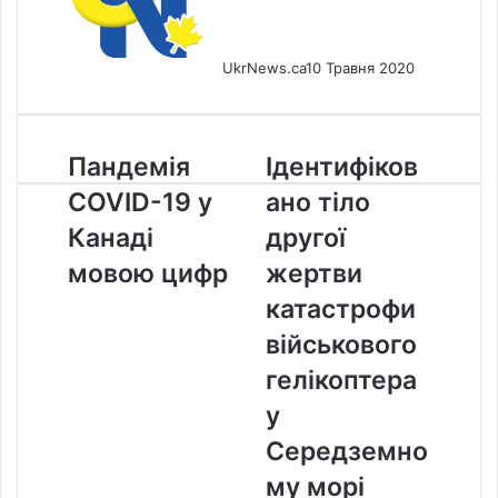
UkrNews.ca
10 Травня 2020
Пандемія
Ідентифіковано
Пандемія
Ідентифіков
COVID-
тіло
COVID-19 у
ано тіло
19
другої
у
жертви
Канаді
другої
Канаді
катастрофи
мовою цифр
жертви
мовою
військового
цифр
гелікоптера
катастрофи
у
військового
Середземному
морі
гелікоптера
у
Середземно
му морі