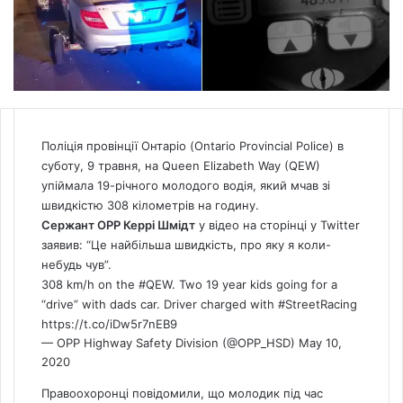
Поліція провінції Онтаріо (Ontario Provincial Police) в
суботу, 9 травня, на Queen Elizabeth Way (QEW)
упіймала 19-річного молодого водія, який мчав зі
швидкістю 308 кілометрів на годину.
Сержант OPP Керрі Шмідт
у відео на сторінці у Twitter
заявив: “Це найбільша швидкість, про яку я коли-
небудь чув”.
308 km/h on the
#QEW
. Two 19 year kids going for a
“drive” with dads car. Driver charged with
#StreetRacing
https://t.co/iDw5r7nEB9
— OPP Highway Safety Division (@OPP_HSD)
May 10,
2020
Правоохоронці повідомили, що молодик під час