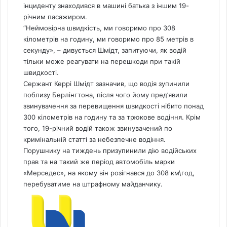
інциденту знаходився в машині батька з іншим 19-
річним пасажиром.
“Неймовірна швидкість, ми говоримо про 308
кілометрів на годину, ми говоримо про 85 метрів в
секунду», – дивується Шмідт, запитуючи, як водій
тільки може реагувати на перешкоди при такій
швидкості.
Сержант Керрі Шмідт зазначив, що водія зупинили
поблизу Берлінгтона, після чого йому пред’явили
звинувачення за перевищення швидкості нібито понад
300 кілометрів на годину та за трюкове водіння. Крім
того, 19-річний водій також звинувачений по
кримінальній статті за небезпечне водіння.
Порушнику на тиждень призупинили дію водійських
прав та на такий же період автомобіль марки
«Мерседес», на якому він розігнався до 308 км\год,
перебуватиме на штрафному майданчику.