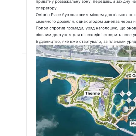
приватну розважальну зону, передавши західну ча
оператору.
Ontario Place був знаковим місцем для кількох пок
сімейного дозвілля, однак згодом занепав через н
Попри спротив громади, уряд наголошує, що онов
вільним доступом для пішоходів і створить нове у
Будівництво, яке вже стартувало, за планами уряду