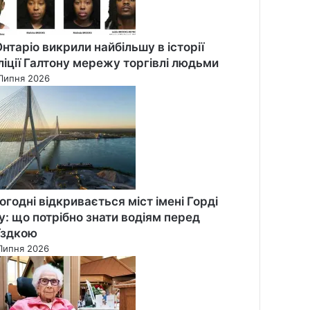
Онтаріо викрили найбільшу в історії
ліції Галтону мережу торгівлі людьми
Липня 2026
огодні відкривається міст імені Горді
у: що потрібно знати водіям перед
їздкою
Липня 2026