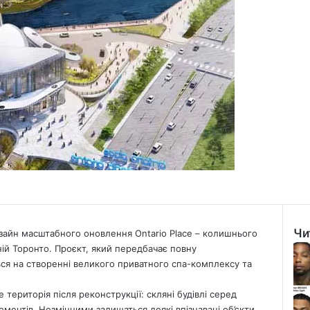
Чи
зайн масштабного оновлення Ontario Place
– колишнього
Clo
ій Торонто. Проєкт, який передбачає повну
ся на створенні великого приватного спа-комплексу та
е територія після реконструкції: скляні будівлі серед
ементів. Незмінними залишаться деякі впізнавані об’єкти,