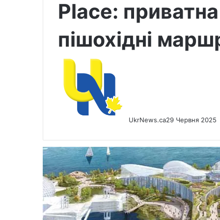
Place: приватна
пішохідні маршр
UkrNews.ca
29 Червня 2025