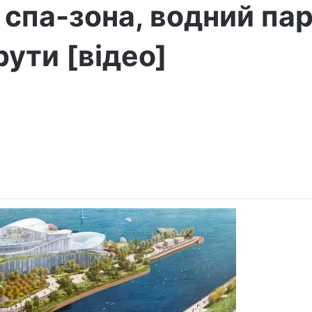
 спа-зона, водний парк
ути [відео]