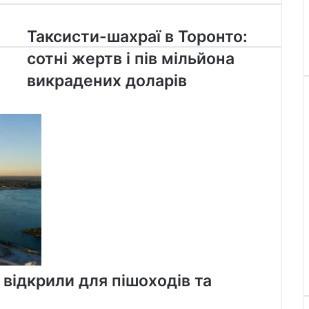
Таксисти-
Таксисти-шахраї в Торонто:
шахраї
сотні жертв і пів мільйона
в
Торонто:
викрадених доларів
сотні
жертв
і
пів
мільйона
викрадених
доларів
 відкрили для пішоходів та