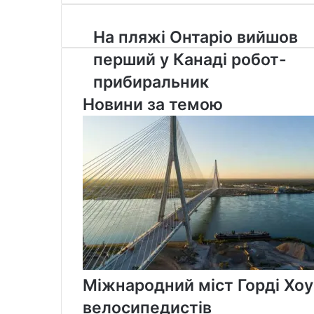
Email
На
На пляжі Онтаріо вийшов
пляжі
перший у Канаді робот-
Онтаріо
вийшов
прибиральник
перший
Новини за темою
у
Канаді
робот-
прибиральник
Міжнародний міст Горді Хоу
велосипедистів