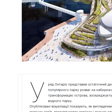
У
ряд Онтаріо
представив остаточний ди
популярного парку розваг на набережн
трансформацію острова, зосереджуєть
водного парку.
Опубліковані візуалізації показують, як виглядатим
зелених алеїв, прогулянкових доріжок і водних ел