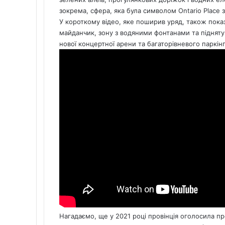
зокрема, сфера, яка була символом Ontario Place 
У короткому відео, яке поширив уряд, також пок
майданчик, зону з водяними фонтанами та піднят
нової концертної арени та багаторівневого паркінг
Нагадаємо, ще у 2021 році провінція оголосила п