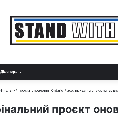
Facebook
YouTube
Instagram
Telegram
Sideba
Google News
Threads
Діаспора
нальний проєкт оновлення Ontario Place: приватна спа-зона, водний
нальний проєкт онов