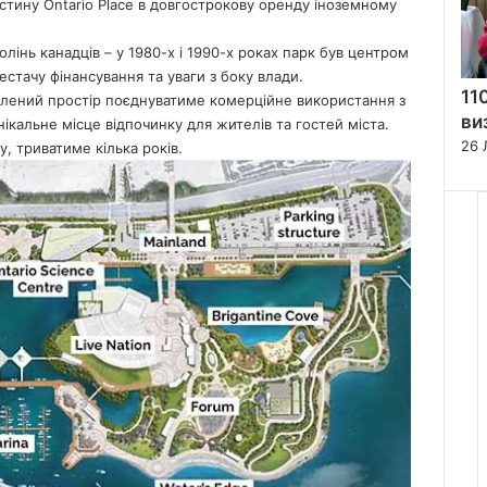
стину Ontario Place в довгострокову оренду іноземному
олінь канадців – у 1980-х і 1990-х роках парк був центром
естачу фінансування та уваги з боку влади.
11
лений простір поєднуватиме комерційне використання з
ви
нікальне місце відпочинку для жителів та гостей міста.
26 
, триватиме кілька років.