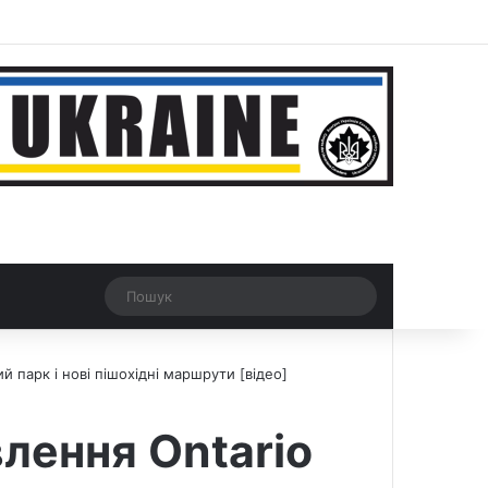
r
Рандомна новина
Switch skin
Пошук
 парк і нові пішохідні маршрути [відео]
лення Ontario