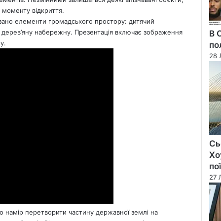
з моменту відкриття.
азано елементи громадського простору: дитячий
у дерев’яну набережну. Презентація включає зображення
В 
у.
по
28 
Сь
Хо
по
27 
ро намір перетворити частину державної землі на