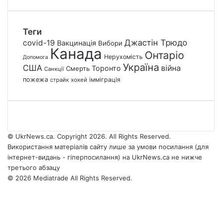
Теги
Джастін Трюдо
covid-19
Вакцинація
Вибори
Канада
Онтаріо
Нерухомість
Допомога
Україна
США
війна
Торонто
Смерть
Санкції
пожежа
імміграція
страйк
хокей
© UkrNews.ca. Copyright 2026. All Rights Reserved.
Використання матеріалів сайту лише за умови посилання (для
інтернет-видань - гіперпосилання) на UkrNews.ca не нижче
третього абзацу
© 2026 Mediatrade All Rights Reserved.
Facebook
YouTube
Instagram
Telegram