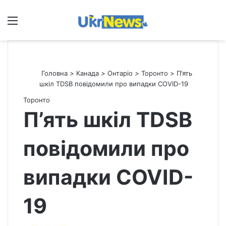
Меню
П
Головна
>
Канада
>
Онтаріо
>
Торонто
>
П’ять
шкіл TDSB повідомили про випадки COVID-19
Торонто
П’ять шкіл TDSB
повідомили про
випадки COVID-
19