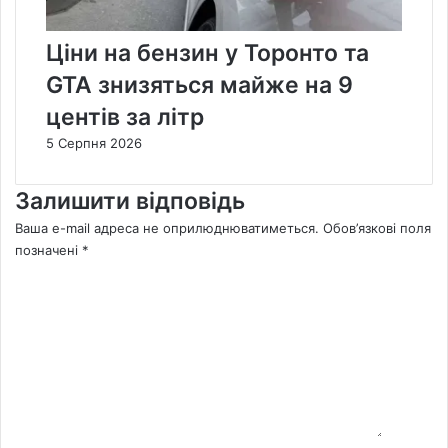
Ціни на бензин у Торонто та
GTA знизяться майже на 9
центів за літр
5 Серпня 2026
Залишити відповідь
Ваша e-mail адреса не оприлюднюватиметься.
Обов’язкові поля
позначені
*
К
о
м
е
н
т
а
р
*