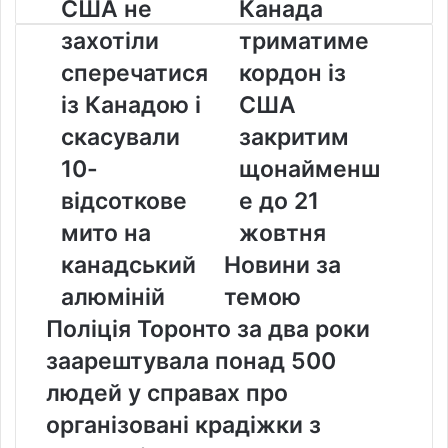
США
Канада
США не
Канада
не
триматиме
захотіли
триматиме
захотіли
кордон
сперечатися
із
сперечатися
кордон із
із
США
із Канадою і
США
Канадою
закритим
і
щонайменше
скасували
закритим
скасували
до
10-
щонайменш
10-
21
відсоткове
жовтня
відсоткове
е до 21
мито
мито на
жовтня
на
канадський
канадський
Новини за
алюміній
алюміній
темою
Поліція Торонто за два роки
заарештувала понад 500
людей у справах про
організовані крадіжки з