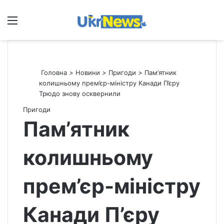
Меню
П
Головна
>
Новини
>
Пригоди
>
Пам’ятник
колишньому прем’єр-міністру Канади П’єру
Трюдо знову осквернили
Пригоди
Пам’ятник
колишньому
прем’єр-міністру
Канади П’єру