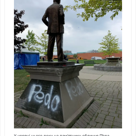
У червні цього року на пам’ятнику
обличчя П’єра