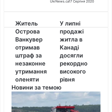
UkrNews.ca
17 Серпня 2020
Житель
У
Житель
У липні
Острова
липні
Острова
продажі
Ванкувер
продажі
отримав
житла
Ванкувер
житла в
штраф
в
отримав
Канаді
за
Канаді
незаконне
досягли
штраф за
досягли
утримання
рекордно
незаконне
рекордно
оленяти
високого
рівня
утримання
високого
оленяти
рівня
Новини за темою