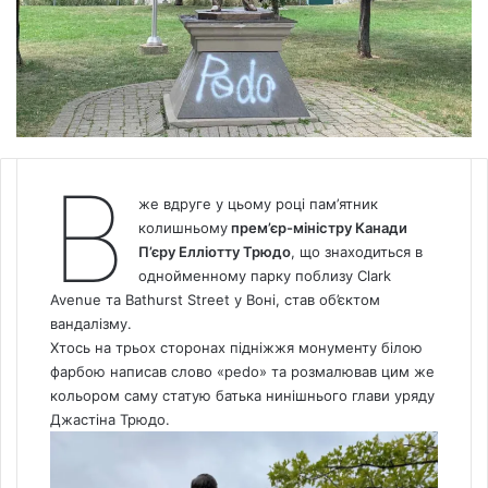
В
же вдруге у цьому році пам’ятник
колишньому
прем’єр-міністру Канади
П’єру Елліотту Трюдо
, що знаходиться в
однойменному парку поблизу Clark
Avenue та Bathurst Street у Воні, став об’єктом
вандалізму.
Хтось на трьох сторонах підніжжя монументу білою
фарбою написав слово «pedo» та розмалював цим же
кольором саму статую батька нинішнього глави уряду
Джастіна Трюдо.