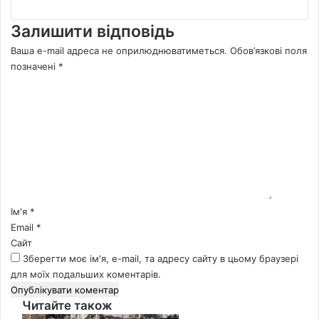
Залишити відповідь
Ваша e-mail адреса не оприлюднюватиметься.
Обов’язкові поля
позначені
*
К
о
м
е
н
т
а
р
*
Ім'я
*
Email
*
Сайт
Зберегти моє ім'я, e-mail, та адресу сайту в цьому браузері
для моїх подальших коментарів.
Читайте також