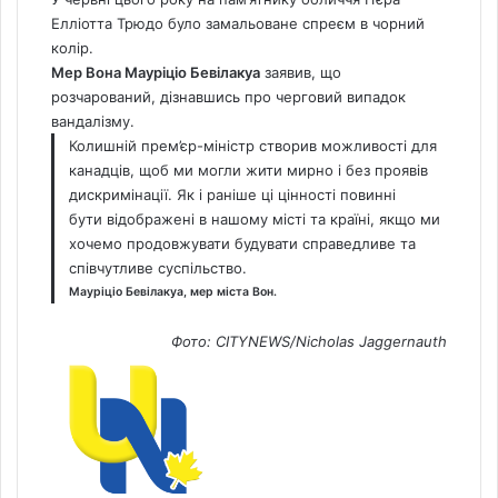
Елліотта Трюдо
було замальоване спреєм в чорний
колір.
Мер Вона Мауріціо Бевілакуа
заявив, що
розчарований, дізнавшись про черговий випадок
вандалізму.
Колишній прем’єр-міністр створив можливості для
канадців, щоб ми могли жити мирно і без проявів
дискримінації. Як і раніше ці цінності повинні
бути відображені в нашому місті та країні, якщо ми
хочемо продовжувати будувати справедливе та
співчутливе суспільство.
Мауріціо Бевілакуа
,
мер міста Вон.
Фото: CITYNEWS/Nicholas Jaggernauth