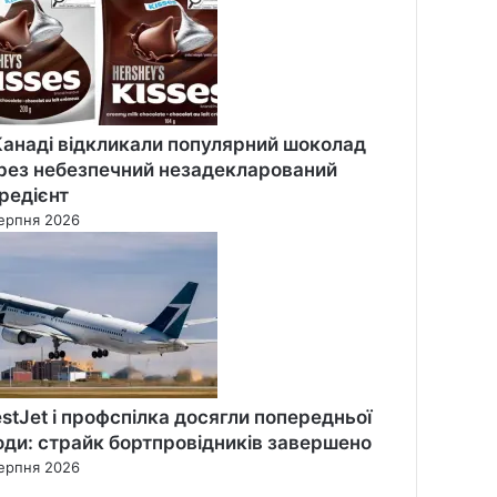
Канаді відкликали популярний шоколад
рез небезпечний незадекларований
гредієнт
ерпня 2026
stJet і профспілка досягли попередньої
оди: страйк бортпровідників завершено
ерпня 2026