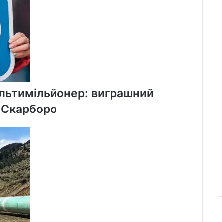
ультимільйонер: виграшний
у Скарборо