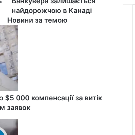
ь
Ванкувера залишається
центрі
Ванкувера
найдорожчою в Канаді
залишається
Новини за темою
найдорожчою
в
Канаді
 $5 000 компенсації за витік
м заявок