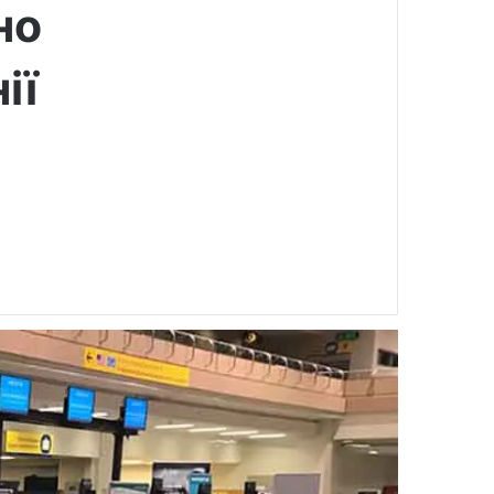
но
ії