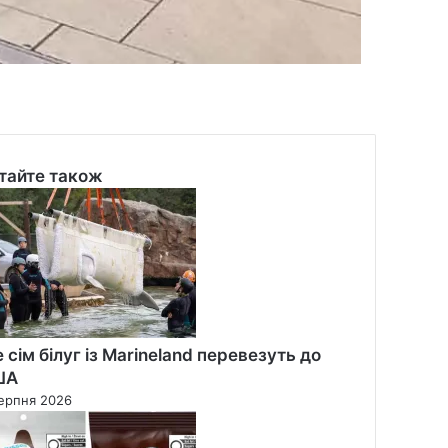
тайте також
se
 сім білуг із Marineland перевезуть до
ША
ерпня 2026