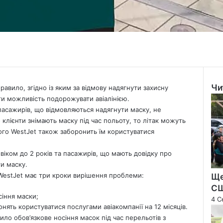
Чи
авило, згідно із яким за відмову надягнути захисну
Clo
ти можливість подорожувати авіалінією.
 пасажирів, що відмовляються надягнути маску, не
 клієнти знімають маску під час польоту, то літак можуть
того WestJet також заборонить їм користуватися
 віком до 2 років та пасажирів, що мають довідку про
ти маску.
WestJet має три кроки вирішення проблеми:
Ще
С
іння маски;
4 С
ять користуватися послугами авіакомпанії на 12 місяців.
дило обов’язкове носіння масок під час перельотів з