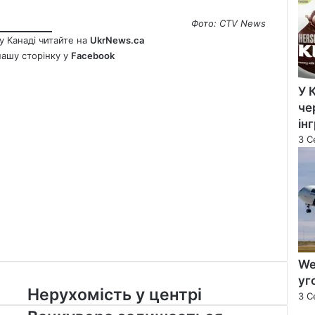
Фото: CTV
News
у Канаді читайте на
UkrNews.ca
нашу сторінку у
Facebook
У 
че
ін
3 С
We
уг
Нерухомість
Нерухомість у центрі
3 С
у