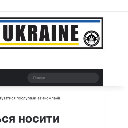
ar
Рандомна новина
Switch skin
Пошук
туватися послугами авіакомпанії
ься носити