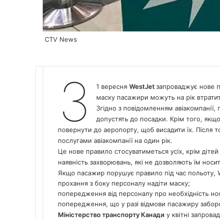
CTV News
З
1 вересня
WestJet
запроваджує нове пр
маску пасажири можуть на рік втрати
Згідно з повідомленням авіакомпанії,
допустять до посадки. Крім того, якщо
повернути до аеропорту, щоб висадити їх. Після 
послугами авіакомпанії на один рік.
Це нове правило стосуватиметься усіх, крім дітей
наявність захворювань, які не дозволяють їм носи
Якщо пасажир порушує правило під час польоту, 
прохання з боку персоналу надіти маску;
попередження від персоналу про необхідність нос
попередження, що у разі відмови пасажиру заборон
Міністерство транспорту Канади
у квітні запрова