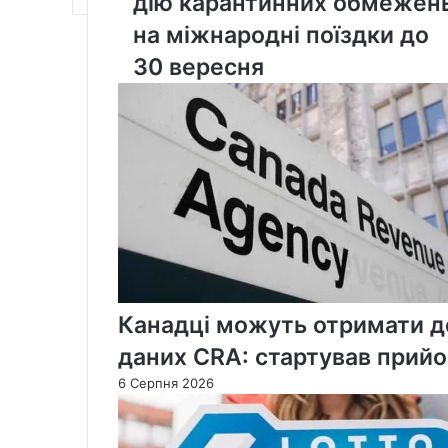
дію карантинних обмежен
продовжив
дію
на міжнародні поїздки до
карантинних
30 вересня
обмежень
на
міжнародні
поїздки
до
30
вересня
Канадці можуть отримати до
даних CRA: стартував прийо
6 Серпня 2026