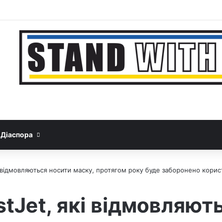
Facebook
YouTube
Instagram
Telegram
Sideb
Google News
Threads
Діаспора
 відмовляються носити маску, протягом року буде заборонено корис
Jet, які відмовляют