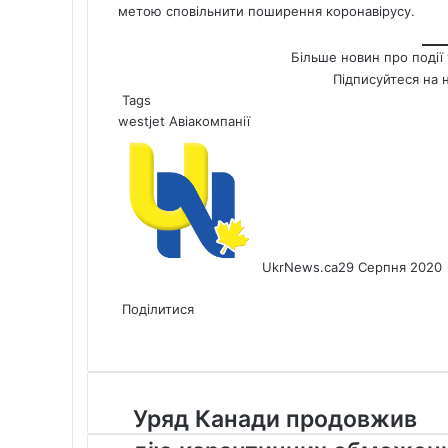
метою сповільнити поширення коронавірусу.
Більше новин про події 
Підписуйтеся на 
Tags
westjet
Авіакомпанії
UkrNews.ca
29 Серпня 2020
Facebook
X
LinkedIn
Tumblr
Pinterest
Reddit
Pocket
Messenger
Messenger
WhatsApp
Telegram
Viber
Share
Print
via
Поділитися
Facebook
X
LinkedIn
Tumblr
Pinterest
Reddit
Pocket
Messenger
Messenger
WhatsApp
Telegram
Viber
Email
Share
Print
via
Email
Уряд
Уряд Канади продовжив
Канади