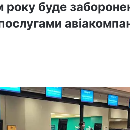
м року буде забороне
послугами авіакомпан