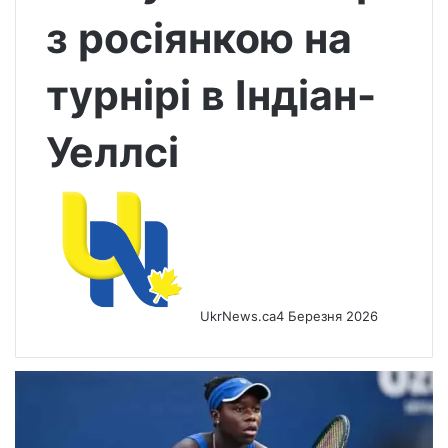
з росіянкою на
турнірі в Індіан-
Уеллсі
UkrNews.ca
4 Березня 2026