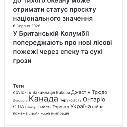
до Тихого океану може
отримати статус проєкту
національного значення
6 Серпня 2026
У Британській Колумбії
попереджають про нові лісові
пожежі через спеку та сухі
грози
Теги
Джастін Трюдо
covid-19
Вакцинація
Вибори
Канада
Онтаріо
Нерухомість
Допомога
Україна
США
війна
Торонто
Смерть
Санкції
пожежа
імміграція
страйк
хокей