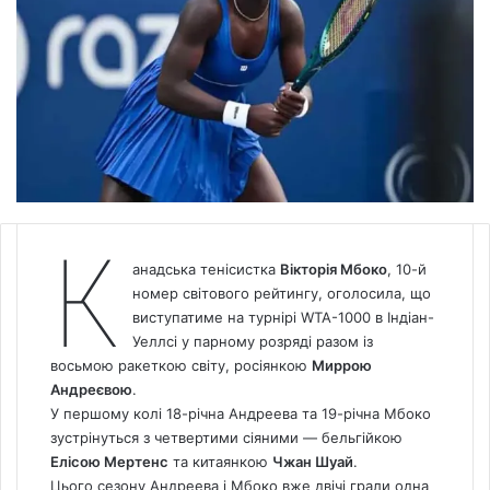
К
анадська тенісистка
Вікторія Мбоко
, 10-й
номер світового рейтингу, оголосила, що
виступатиме на турнірі WTA-1000 в Індіан-
Уеллсі у парному розряді разом із
восьмою ракеткою світу, росіянкою
Миррою
Андреєвою
.
У першому колі 18-річна Андреева та 19-річна Мбоко
зустрінуться з четвертими сіяними — бельгійкою
Елісою Мертенс
та китаянкою
Чжан Шуай
.
Цього сезону Андреева і Мбоко вже двічі грали одна