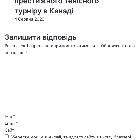
престижного тенісного
турніру в Канаді
4 Серпня 2026
Залишити відповідь
Ваша e-mail адреса не оприлюднюватиметься.
Обов’язкові поля
позначені
*
К
о
м
е
н
т
а
р
*
Ім'я
*
Email
*
Сайт
Зберегти моє ім'я, e-mail, та адресу сайту в цьому браузері