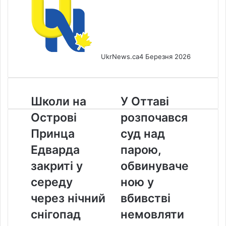
UkrNews.ca
4 Березня 2026
Школи
У
Школи на
У Оттаві
на
Оттаві
Острові
розпочався
Острові
розпочався
Принца
суд
Принца
суд над
Едварда
над
Едварда
парою,
закриті
парою,
у
обвинуваченою
закриті у
обвинуваче
середу
у
середу
ною у
через
вбивстві
нічний
немовляти
через нічний
вбивстві
снігопад
снігопад
немовляти