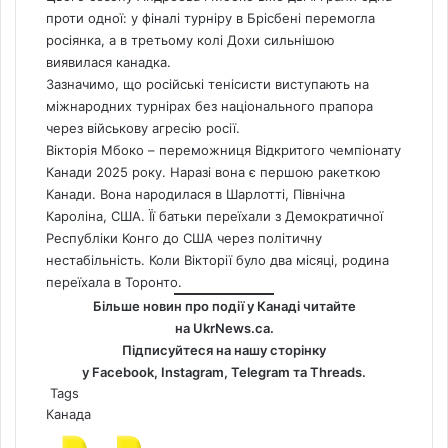
проти одної: у фіналі турніру в Брісбені перемогла
росіянка, а в третьому колі Дохи сильнішою
виявилася канадка.
Зазначимо, що російські тенісисти виступають на
міжнародних турнірах без національного прапора
через військову агресію росії.
Вікторія Мбоко – переможниця Відкритого чемпіонату
Канади 2025 року. Наразі вона є першою ракеткою
Канади. Вона народилася в Шарлотті, Північна
Кароліна, США. Її батьки переїхали з Демократичної
Республіки Конго до США через політичну
нестабільність. Коли Вікторії було два місяці, родина
переїхала в Торонто.
Більше новин про події у Канаді читайте
на
UkrNews.ca
.
Підписуйтеся на нашу сторінку
у
Facebook
,
Instagram,
Telegram
та
Threads
.
Tags
Канада