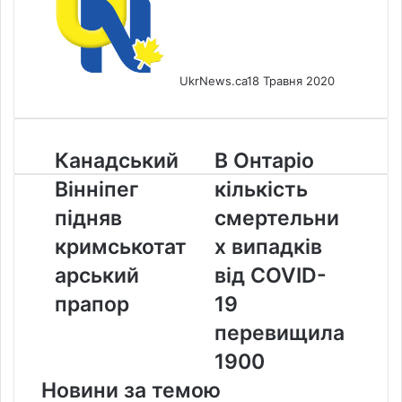
UkrNews.ca
18 Травня 2020
Канадський
В
Канадський
В Онтаріо
Вінніпег
Онтаріо
Вінніпег
кількість
підняв
кількість
кримськотатарський
смертельних
підняв
смертельни
прапор
випадків
кримськотат
х випадків
від
COVID-
арський
від COVID-
19
прапор
19
перевищила
1900
перевищила
1900
Новини за темою