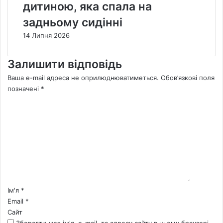
дитиною, яка спала на
задньому сидінні
14 Липня 2026
Залишити відповідь
Ваша e-mail адреса не оприлюднюватиметься.
Обов’язкові поля
позначені
*
К
о
м
е
н
т
а
р
*
Ім'я
*
Email
*
Сайт