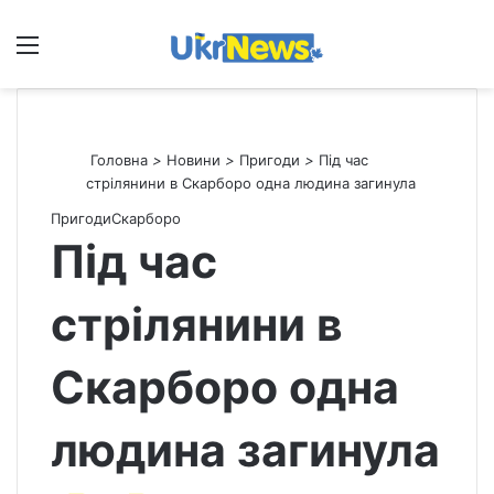
Меню
П
Головна
>
Новини
>
Пригоди
>
Під час
стрілянини в Скарборо одна людина загинула
Пригоди
Скарборо
Під час
стрілянини в
Скарборо одна
людина загинула