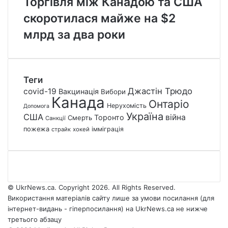
Торгівля між Канадою та США
скоротилася майже на $2
млрд за два роки
Теги
Джастін Трюдо
covid-19
Вакцинація
Вибори
Канада
Онтаріо
Нерухомість
Допомога
Україна
США
війна
Торонто
Смерть
Санкції
пожежа
імміграція
страйк
хокей
© UkrNews.ca. Copyright 2026. All Rights Reserved.
Використання матеріалів сайту лише за умови посилання (для
інтернет-видань - гіперпосилання) на UkrNews.ca не нижче
третього абзацу