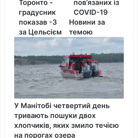
Торонто -
пов’язаних із
Торонто
пов’язаних
-
із
градусник
COVID-19
градусник
COVID-
показав -3
Новини за
показав
19
-3
за Цельсієм
темою
за
Цельсієм
У Манітобі четвертий день
тривають пошуки двох
хлопчиків, яких змило течією
на порогах озера