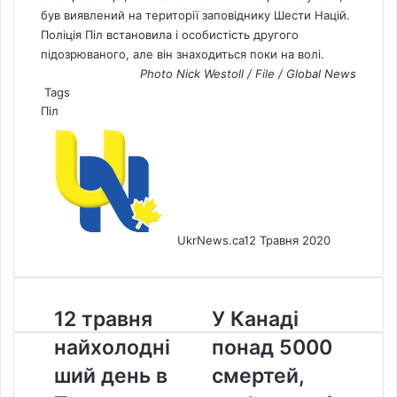
був виявлений на території заповіднику Шести Націй.
Поліція Піл встановила і особистість другого
підозрюваного, але він знаходиться поки на волі.
Photo Nick Westoll / File / Global
News
Tags
Піл
UkrNews.ca
12 Травня 2020
12
У
12 травня
У Канаді
травня
Канаді
найхолодні
понад 5000
найхолодніший
понад
день
5000
ший день в
смертей,
в
смертей,