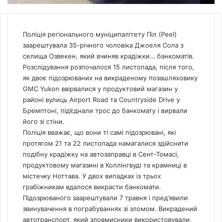
Поліція регіонального муніципалітету Піл (Peel)
заарештувала 35-річного чоловіка Джоеля Сола з
селища Озвекен, який вчиняв крадіжки… банкоматів.
Розслідування розпочалося 15 листопада, після того,
як двоє підозрюваних на викраденому позашляховику
GMC Yukon ввірвалися у продуктовий магазин у
районі вулиць Airport Road та Countryside Drive у
Бремптоні, під’єднали трос до банкомату і вирвали
його зі стіни.
Поліція вважає, що вони ті самі підозрювані, які
протягом 21 та 22 листопада намагалися здійснити
подібну крадіжку на автозаправці в Сент-Томасі,
продуктовому магазині в Коллінгвуді та крамниці в
містечку Ноттава. У двох випадках із трьох
грабіжникам вдалося викрасти банкомати.
Підозрюваного заарештували 7 травня і пред’явили
звинувачення в пограбуваннях зі зломом. Викрадений
автотранспорт, який зловмисники використовували,