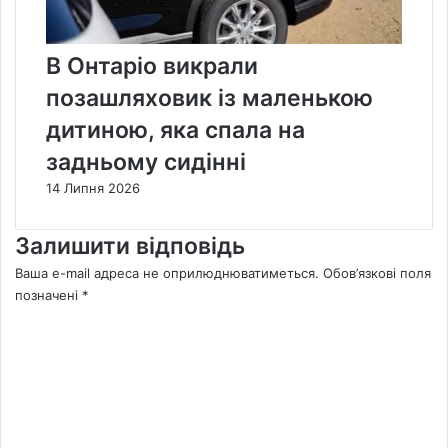
В Онтаріо викрали
позашляховик із маленькою
дитиною, яка спала на
задньому сидінні
14 Липня 2026
Залишити відповідь
Ваша e-mail адреса не оприлюднюватиметься.
Обов’язкові поля
позначені
*
К
о
м
е
н
т