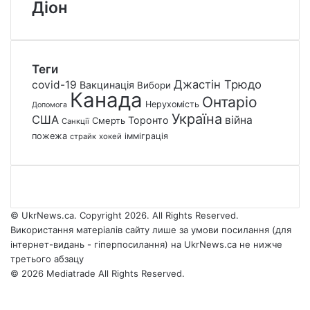
Діон
Теги
Джастін Трюдо
covid-19
Вакцинація
Вибори
Канада
Онтаріо
Нерухомість
Допомога
Україна
США
війна
Торонто
Смерть
Санкції
пожежа
імміграція
страйк
хокей
© UkrNews.ca. Copyright 2026. All Rights Reserved.
Використання матеріалів сайту лише за умови посилання (для
інтернет-видань - гіперпосилання) на UkrNews.ca не нижче
третього абзацу
© 2026 Mediatrade All Rights Reserved.
Facebook
YouTube