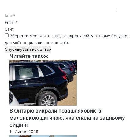
а
р
*
Ім'я
*
Email
*
Сайт
Зберегти моє ім'я, e-mail, та адресу сайту в цьому браузері
для моїх подальших коментарів.
Читайте також
Close
В Онтаріо викрали позашляховик із
маленькою дитиною, яка спала на задньому
сидінні
14 Липня 2026