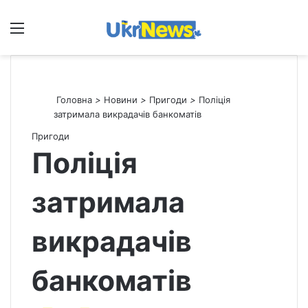
Меню
П
Головна
>
Новини
>
Пригоди
>
Поліція
затримала викрадачів банкоматів
Пригоди
Поліція
затримала
викрадачів
банкоматів