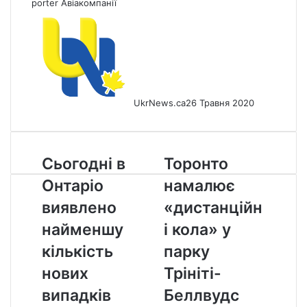
porter
Авіакомпанії
UkrNews.ca
26 Травня 2020
Сьогодні
Торонто
Сьогодні в
Торонто
в
намалює
Онтаріо
намалює
Онтаріо
«дистанційні
виявлено
кола»
виявлено
«дистанційн
найменшу
у
найменшу
і кола» у
кількість
парку
нових
Трініті-
кількість
парку
випадків
Беллвудс
нових
Трініті-
COVID-
19
випадків
Беллвудс
майже