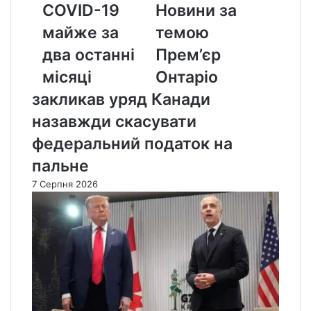
COVID-19
Новини за
за
два
майже за
темою
останні
два останні
Прем’єр
місяці
місяці
Онтаріо
закликав уряд Канади
назавжди скасувати
федеральний податок на
пальне
7 Серпня 2026