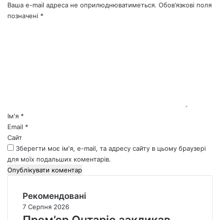
Ваша e-mail адреса не оприлюднюватиметься.
Обов’язкові поля
позначені
*
К
о
м
е
н
т
а
р
*
Ім'я
*
Email
*
Сайт
Зберегти моє ім'я, e-mail, та адресу сайту в цьому браузері
для моїх подальших коментарів.
Рекомендовані
7 Серпня 2026
Прем’єр Онтаріо закликав