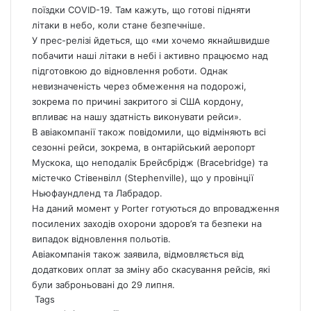
поїздки COVID-19. Там кажуть, що готові підняти
літаки в небо, коли стане безпечніше.
У
прес-релізі йдеться
, що «ми хочемо якнайшвидше
побачити наші літаки в небі і активно працюємо над
підготовкою до відновлення роботи. Однак
невизначеність через обмеження на подорожі,
зокрема по причині закритого зі США кордону,
впливає на нашу здатність виконувати рейси».
В авіакомпанії також повідомили, що відміняють всі
сезонні рейси, зокрема, в онтарійський аеропорт
Мускока, що неподалік Брейсбрідж (Bracebridge) та
містечко Стівенвілл (Stephenville), що у провінції
Ньюфаундленд та Лабрадор.
На даний момент у Porter готуються до впровадження
посилених заходів охорони здоров’я та безпеки на
випадок відновлення польотів.
Авіакомпанія також заявила, відмовляється від
додаткових оплат за зміну або скасування рейсів, які
були заброньовані до 29 липня.
Tags