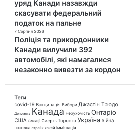
уряд Канади назавжди
скасувати федеральний
податок на пальне
7 Серпня 2026
Поліція та прикордонники
Канади вилучили 392
автомобілі, які намагалися
незаконно вивезти за кордон
Теги
Джастін Трюдо
covid-19
Вакцинація
Вибори
Канада
Онтаріо
Нерухомість
Допомога
Україна
США
війна
Торонто
Смерть
Санкції
пожежа
імміграція
страйк
хокей