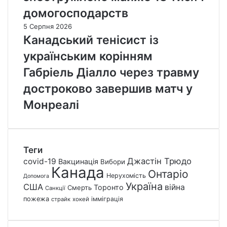
домогосподарств
5 Серпня 2026
Канадський тенісист із
українським корінням
Габріель Діалло через травму
достроково завершив матч у
Монреалі
Теги
Джастін Трюдо
covid-19
Вакцинація
Вибори
Канада
Онтаріо
Нерухомість
Допомога
Україна
США
війна
Торонто
Смерть
Санкції
пожежа
імміграція
страйк
хокей