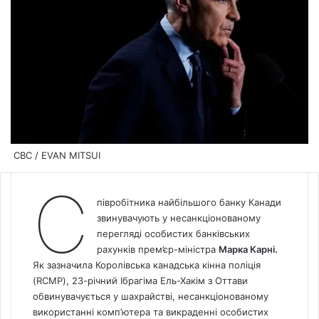
CBC / EVAN MITSUI
С
півробітника найбільшого банку Канади
звинувачують у несанкціонованому
перегляді особистих банківських
рахунків прем’єр-міністра
Марка Карні.
Як зазначила Королівська канадська кінна поліція
(RCMP), 23-річний Ібрагіма Ель-Хакім з Оттави
обвинувачується у шахрайстві, несанкціонованому
використанні комп’ютера та викраденні особистих