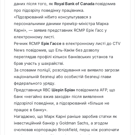
даних після того, як
Royal Bank of
Canada
повідомив
про підозрілу поведінку працівника.
«Підозрюваний нібито консультувався з
персональними даними прем’єр-міністра Марка
Карні», — заявив представник RCMP Ерік Гасс у
електронному листі.
Речник RCMP
Ерік Гассе
в електронному листі до CTV
News повідомив, що Ель-Хакім без дозволу
переглядав профілі кількох банківських установ та
брав участь у шахрайстві.
За словами поліції, розслідування не виявило загрози
національній безпеці або особистій безпеці глави
федерального уряду.
Представниця RBC
Шеріл Бріан
повідомила AFP, що
банк «негайно вжив заходів» після виявлення
підозрілої поведінки, а підозрюваний «більше не
працює в банку».
Нагадаємо, що Марк Карні раніше заробив статки як
інвестиційний банкір у Goldman Sachs, а згодом
очолював корпорацію Brookfield, перш ніж розпочати