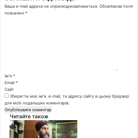
Ваша e-mail адреса не оприлюднюватиметься.
Обов’язкові поля
позначені
*
К
о
м
е
н
т
а
р
*
Ім'я
*
Email
*
Сайт
Зберегти моє ім'я, e-mail, та адресу сайту в цьому браузері
для моїх подальших коментарів.
Читайте також
Close