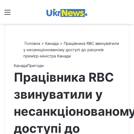
Меню
П
Головна
>
Канада
>
Працівника RBC звинуватили
у несанкціонованому доступі до рахунків
прем’єр-міністра Канади
Канада
Пригоди
Працівника RBC
звинуватили у
несанкціонованом
доступі до