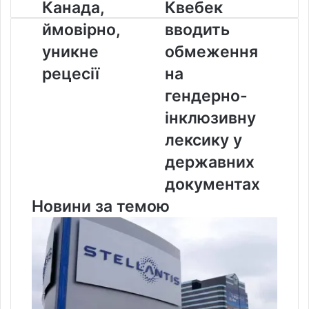
Канада,
Квебек
Канада,
Квебек
ймовірно,
вводить
ймовірно,
вводить
уникне
обмеження
рецесії
на
уникне
обмеження
гендерно-
рецесії
на
інклюзивну
лексику
гендерно-
у
інклюзивну
державних
документах
лексику у
державних
документах
Новини за темою