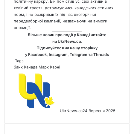
політичну кар’єру. Він помістив усі свої активи в
«сліпий траст», дотримуючись канадських етичних
норм, і не розкривав їх під час цьогорічної
передвиборчої кампанії, незважаючи на вимоги
опозиції.
Більше новин про події у Канаді читайте
на
UkrNews.ca
.
Підписуйтеся на нашу сторінку
у
Facebook
,
Instagram,
Telegram
та
Threads
Tags
банк
Канада
Марк Карні
UkrNews.ca
24 Вересня 2025