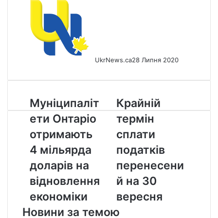
UkrNews.ca
28 Липня 2020
Муніципалітети
Крайній
Муніципаліт
Крайній
Онтаріо
термін
ети Онтаріо
термін
отримають
сплати
4
податків
отримають
сплати
мільярда
перенесений
4 мільярда
податків
доларів
на
на
30
доларів на
перенесени
відновлення
вересня
відновлення
й на 30
економіки
економіки
вересня
Новини за темою