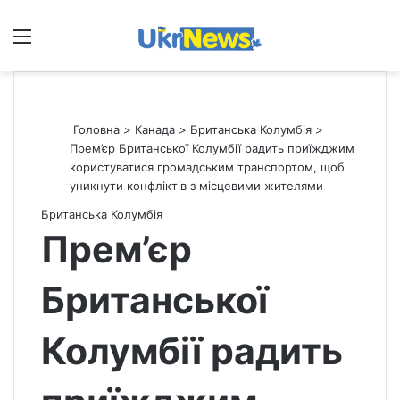
Меню
П
Головна
>
Канада
>
Британська Колумбія
>
Прем’єр Британської Колумбії радить приїжджим
користуватися громадським транспортом, щоб
уникнути конфліктів з місцевими жителями
Британська Колумбія
Прем’єр
Британської
Колумбії радить