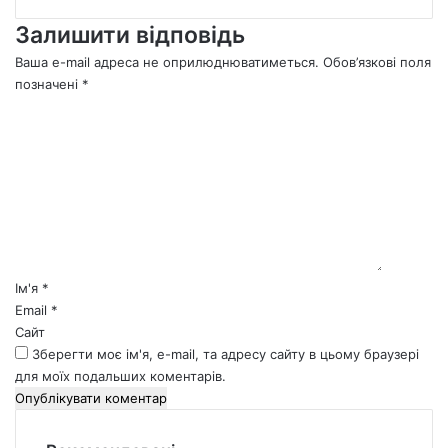
Залишити відповідь
Ваша e-mail адреса не оприлюднюватиметься.
Обов’язкові поля
позначені
*
К
о
м
е
н
т
а
р
*
Ім'я
*
Email
*
Сайт
Зберегти моє ім'я, e-mail, та адресу сайту в цьому браузері
для моїх подальших коментарів.