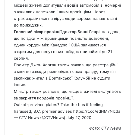
місцеві жителі допитували водіїв автомобілів, номерні
знаки яких належали іншим провінціям. Через
страх заразитися на вірус люди вороже налаштовані
до приїжджих.
Головний лікар провінції доктор Бонні Генрі,
нагадала,
що поїздки між провінціями повністю дозволені,
однак кордон між Канадою і США залишається
закритим для несуттєвих поїздок принаймні до 21
серпня.
Прем’єр Джон Хорган також заявив, що реєстраційні
знаки не завжди розповідають всю правду, тому він
закликає жителів Британської Колумбії не судити
інших.
Міністр також розповів, що місцеві жителі виступають
за закриття кордонів провінції.
Out-of-province plates? Take the bus if feeling
harassed, B.C. premier advises
https://t.co/edHM7NIc3a
— CTV
News
(@CTVNews)
July 27, 2020
Фото: CTV News