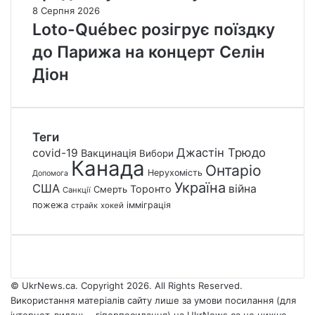
8 Серпня 2026
Loto-Québec розігрує поїздку
до Парижа на концерт Селін
Діон
Теги
Джастін Трюдо
covid-19
Вакцинація
Вибори
Канада
Онтаріо
Нерухомість
Допомога
Україна
США
війна
Торонто
Смерть
Санкції
пожежа
імміграція
страйк
хокей
© UkrNews.ca. Copyright 2026. All Rights Reserved.
Використання матеріалів сайту лише за умови посилання (для
інтернет-видань - гіперпосилання) на UkrNews.ca не нижче