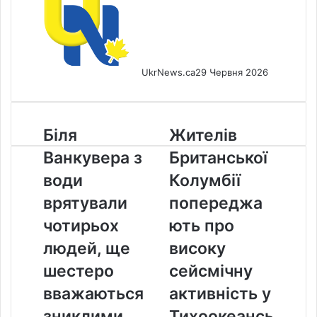
UkrNews.ca
29 Червня 2026
Біля
Жителів
Біля
Жителів
Ванкувера
Британської
Ванкувера з
Британської
з
Колумбії
води
попереджають
води
Колумбії
врятували
про
врятували
попереджа
чотирьох
високу
людей,
сейсмічну
чотирьох
ють про
ще
активність
людей, ще
високу
шестеро
у
вважаються
Тихоокеанському
шестеро
сейсмічну
зниклими
вогняному
вважаються
активність у
кільці
зниклими
Тихоокеансь