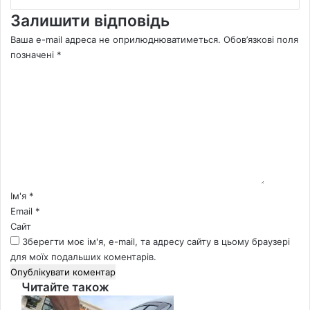
Залишити відповідь
Ваша e-mail адреса не оприлюднюватиметься.
Обов’язкові поля
позначені
*
К
о
м
е
н
т
а
р
*
Ім'я
*
Email
*
Сайт
Зберегти моє ім'я, e-mail, та адресу сайту в цьому браузері
для моїх подальших коментарів.
Читайте також
Close