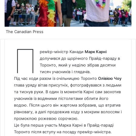
The Canadian Press
П
рем’єр-міністр Канади
Марк Карні
долучився до щорічного Прайд-параду в
Торонто, який у неділю зібрав десятки
тисяч учасників і глядачів.
Під час ходи разом із очільницею Торонто
Олівією Чоу
глава уряду вітав присутніх, фотографувався з людьми
та тиснув руки. В один із моментів Карні сам заохотив
учасників із водяними пістолетами облити його
водою. Після цього він жартома зобразив, що втратив
рівновагу, а далі продовжив ходу з мокрим волоссям і
промоклою рожевою сорочкою.
Це була перша участь Марка Карні в Прайд-параді
Торонто після вступу на посаду прем’єр-міністра.