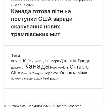
7 Серпня 2026
Канада готова піти на
поступки США заради
скасування нових
трампівських мит
Теги
Джастін Трюдо
covid-19
Вакцинація
Вибори
Канада
Онтаріо
Нерухомість
Допомога
Україна
США
війна
Торонто
Смерть
Санкції
пожежа
імміграція
страйк
хокей
© UkrNews.ca. Copyright 2026. All Rights Reserved.