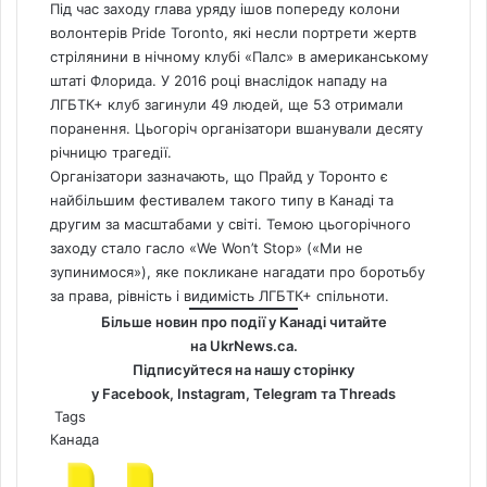
Під час заходу глава уряду ішов попереду колони
волонтерів Pride Toronto, які несли портрети жертв
стрілянини в нічному клубі «Палс» в американському
штаті Флорида. У 2016 році внаслідок нападу на
ЛГБТК+ клуб загинули 49 людей, ще 53 отримали
поранення. Цьогоріч організатори вшанували десяту
річницю трагедії.
Організатори зазначають, що Прайд у Торонто є
найбільшим фестивалем такого типу в Канаді та
другим за масштабами у світі. Темою цьогорічного
заходу стало гасло «We Won’t Stop» («Ми не
зупинимося»), яке покликане нагадати про боротьбу
за права, рівність і видимість ЛГБТК+ спільноти.
Більше новин про події у Канаді читайте
на
UkrNews.ca
.
Підписуйтеся на нашу сторінку
у
Facebook
,
Instagram,
Telegram
та
Threads
Tags
Канада