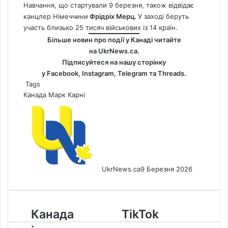
Навчання, що стартували 9 березня, також відвідає
канцлер Німеччини
Фрідріх Мерц.
У заході беруть
участь близько 25 тисяч військових із 14 країн.
Більше новин про події у Канаді читайте
на
UkrNews.ca
.
Підписуйтеся на нашу сторінку
у
Facebook
,
Instagram,
Telegram
та
Threads
.
Tags
Канада
Марк Карні
UkrNews.ca
9 Березня 2026
Канада
TikTok
Канада
TikTok
інвестує
продовжить