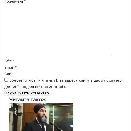
позначені
*
К
о
м
е
н
т
а
р
*
Ім'я
*
Email
*
Сайт
Зберегти моє ім'я, e-mail, та адресу сайту в цьому браузері
для моїх подальших коментарів.
Читайте також
Close