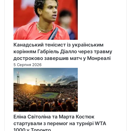
Канадський тенісист із українським
корінням Габріель Діалло через травму
достроково завершив матч у Монреалі
5 Серпня 2026
Еліна Світоліна та Марта Костюк
стартували з перемог на турнірі WTA
1000 у Торонто