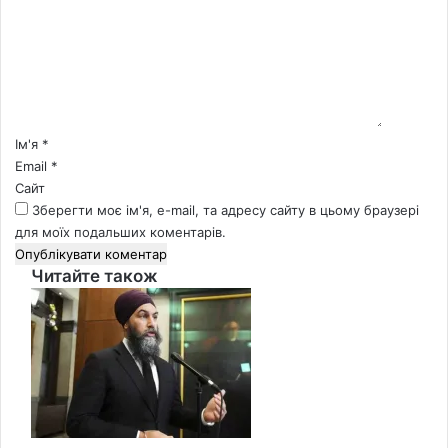
м
е
н
т
а
р
*
Ім'я
*
Email
*
Сайт
Зберегти моє ім'я, e-mail, та адресу сайту в цьому браузері
для моїх подальших коментарів.
Читайте також
Close