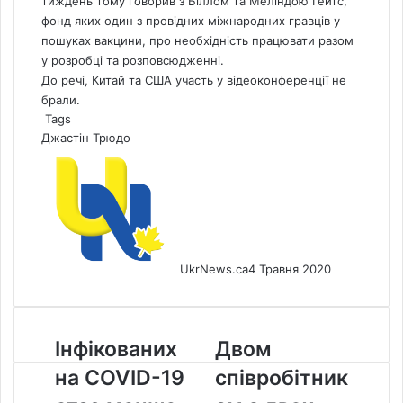
тиждень тому говорив з Біллом та Меліндою Гейтс,
фонд яких один з провідних міжнародних гравців у
пошуках вакцини, про необхідність працювати разом
у розробці та розповсюдженні.
До речі, Китай та США участь у відеоконференції не
брали.
Tags
Джастін Трюдо
UkrNews.ca
4 Травня 2020
Інфікованих
Двом
Інфікованих
Двом
на
співробітникам
на COVID-19
співробітник
COVID-
з
19
двох