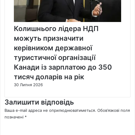
Колишнього лідера НДП
можуть призначити
керівником державної
туристичної організації
Канади із зарплатою до 350
тисяч доларів на рік
30 Липня 2026
Залишити відповідь
Ваша e-mail адреса не оприлюднюватиметься.
Обов’язкові поля
позначені
*
К
о