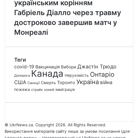
українським корінням
Габріель Діалло через травму
достроково завершив матч у
Монреалі
Теги
Джастін Трюдо
covid-19
Вакцинація
Вибори
Канада
Онтаріо
Нерухомість
Допомога
Україна
США
війна
Торонто
Смерть
Санкції
пожежа
імміграція
страйк
хокей
© UkrNews.ca. Copyright 2026. All Rights Reserved.
Використання матеріалів сайту лише за умови посилання (для
інтернет-видань - гіперпосилання) на UkrNews.ca не нижче