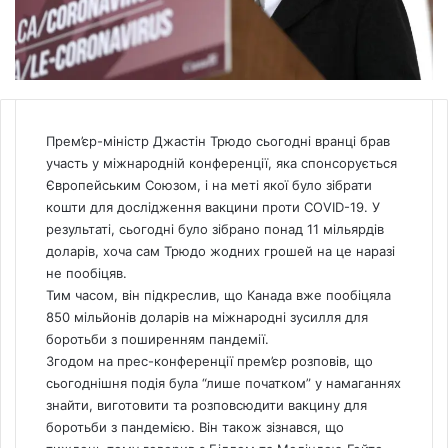
Прем’єр-міністр Джастін Трюдо сьогодні вранці брав
участь у міжнародній конференції, яка спонсорується
Європейським Союзом, і на меті якої було зібрати
кошти для дослідження вакцини проти COVID-19. У
результаті, сьогодні було зібрано понад 11 мільярдів
доларів, хоча сам Трюдо жодних грошей на це наразі
не пообіцяв.
Тим часом, він підкреслив, що
Канада
вже пообіцяла
850 мільйонів доларів на міжнародні зусилля для
боротьби з поширенням пандемії.
Згодом на прес-конференції прем’єр розповів, що
сьогоднішня подія була “лише початком” у намаганнях
знайти, виготовити та розповсюдити вакцину для
боротьби з пандемією. Він також зізнався, що