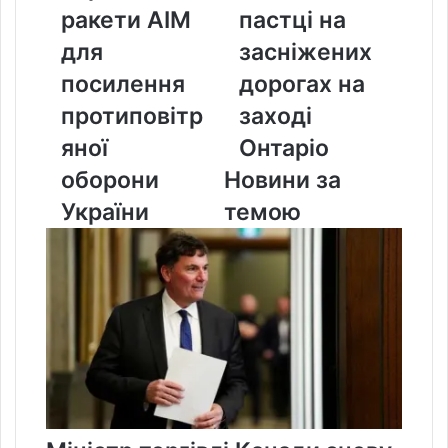
AIM
пастці
ракети AIM
пастці на
для
на
посилення
засніжених
для
засніжених
протиповітряної
дорогах
посилення
дорогах на
оборони
на
України
заході
протиповітр
заході
Онтаріо
яної
Онтаріо
оборони
Новини за
України
темою