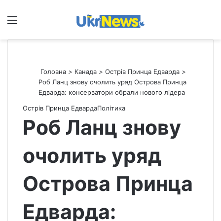
Меню
П
Головна
>
Канада
>
Острів Принца Едварда
>
Роб Ланц знову очолить уряд Острова Принца
Едварда: консерватори обрали нового лідера
Острів Принца Едварда
Політика
Роб Ланц знову
очолить уряд
Острова Принца
Едварда: