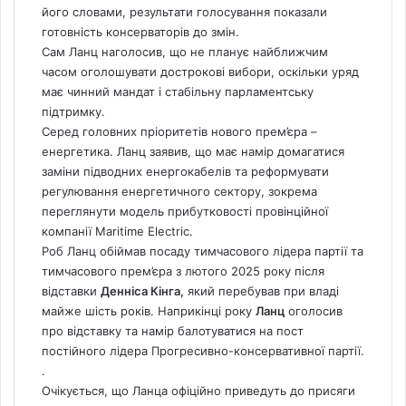
його словами, результати голосування показали
готовність консерваторів до змін.
Сам Ланц наголосив, що не планує найближчим
часом оголошувати дострокові вибори, оскільки уряд
має чинний мандат і стабільну парламентську
підтримку.
Серед головних пріоритетів нового прем’єра –
енергетика. Ланц заявив, що має намір домагатися
заміни підводних енергокабелів та реформувати
регулювання енергетичного сектору, зокрема
переглянути модель прибутковості провінційної
компанії Maritime Electric.
Роб Ланц
обіймав посаду тимчасового лідера партії та
тимчасового прем’єра з лютого 2025 року
після
відставки
Денніса Кінга,
який перебував при владі
майже шість років.
Наприкінці року
Ланц
оголосив
про відставку та намір балотуватися на пост
постійного лідера Прогресивно-консервативної партії.
.
Очікується, що Ланца офіційно приведуть до присяги