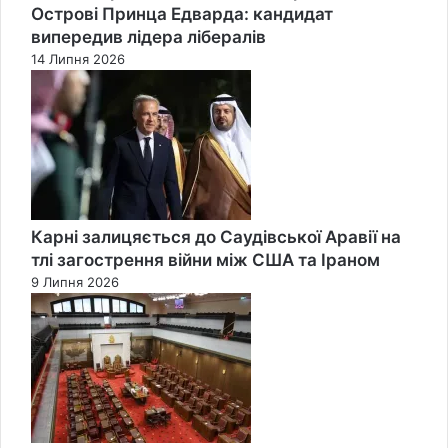
Острові Принца Едварда: кандидат
випередив лідера лібералів
14 Липня 2026
Карні залицяється до Саудівської Аравії на
тлі загострення війни між США та Іраном
9 Липня 2026