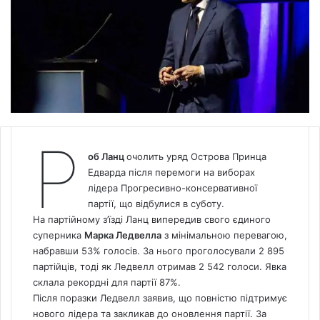
Р
об Ланц
очолить уряд Острова Принца
Едварда після перемоги на виборах
лідера Прогресивно-консервативної
партії, що відбулися в суботу.
На партійному з’їзді Ланц випередив свого єдиного
суперника
Марка Ледвелла
з мінімальною перевагою,
набравши 53% голосів. За нього проголосували 2 895
партійців, тоді як Ледвелл отримав 2 542 голоси. Явка
склала рекордні для партії 87%.
Після поразки Ледвелл заявив, що повністю підтримує
нового лідера та закликав до оновлення партії. За