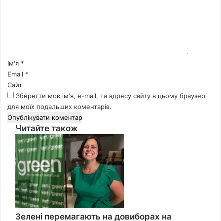
е
н
т
а
р
*
Ім'я
*
Email
*
Сайт
Зберегти моє ім'я, e-mail, та адресу сайту в цьому браузері
для моїх подальших коментарів.
Читайте також
Close
Зелені перемагають на довиборах на