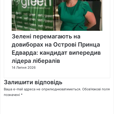
Зелені перемагають на
довиборах на Острові Принца
Едварда: кандидат випередив
лідера лібералів
14 Липня 2026
Залишити відповідь
Ваша e-mail адреса не оприлюднюватиметься.
Обов’язкові поля
позначені
*
К
о
м