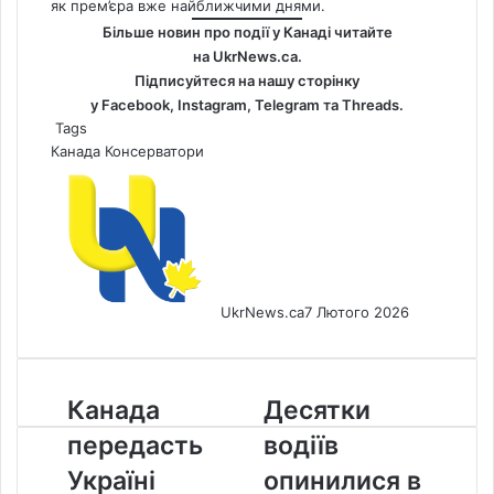
як прем’єра вже найближчими днями.
Більше новин про події у Канаді читайте
на
UkrNews.ca
.
Підписуйтеся на нашу сторінку
у
Facebook
,
Instagram,
Telegram
та
Threads
.
Tags
Канада
Консерватори
UkrNews.ca
7 Лютого 2026
Канада
Десятки
Канада
Десятки
передасть
водіїв
передасть
водіїв
Україні
опинилися
ракети
в
Україні
опинилися в