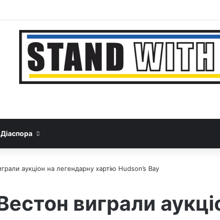
Facebook
YouTube
Instagram
Telegram
Sideb
Google News
Threads
Діаспора
играли аукціон на легендарну хартію Hudson’s Bay
 Вестон виграли аукці