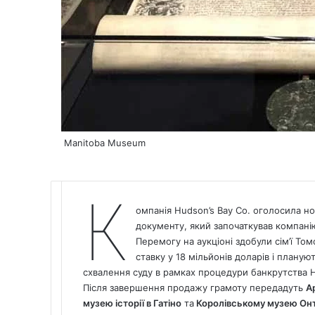
Manitoba Museum
К
омпанія
Hudson’s Bay Co.
оголосила нов
документу, який започаткував компані
Перемогу на аукціоні здобули сім’ї Том
ставку у 18 мільйонів доларів і плану
схвалення суду в рамках процедури банкрутства H
Після завершення продажу грамоту передадуть
А
музею історії в Гатіно
та
Королівському музею Онт