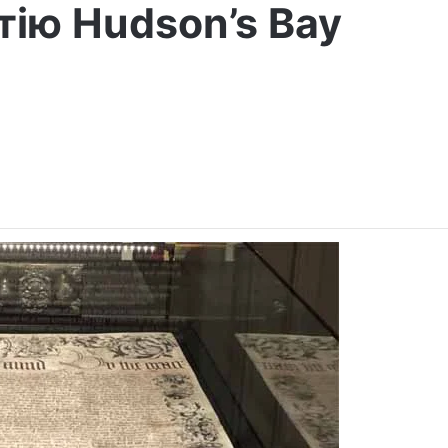
тію Hudson’s Bay