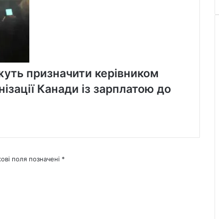
уть призначити керівником
ізації Канади із зарплатою до
кові поля позначені
*