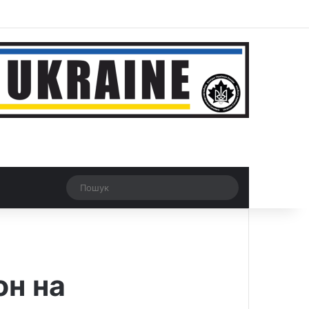
ar
Рандомна новина
Switch skin
Пошук
он на