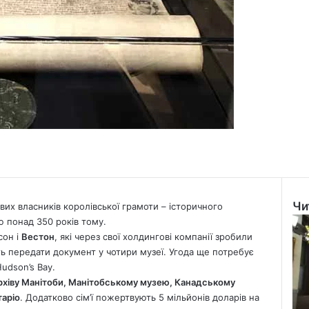
Чи
их власників королівської грамоти –
історичного
Clo
ю понад 350 років тому.
сон і
Вестон
, які через свої холдингові компанії зробили
ють передати документ у чотири музеї. Угода ще потребує
udson’s Bay.
рхіву Манітоби, Манітобському музею, Канадському
аріо
. Додатково сім’ї пожертвують 5 мільйонів доларів на