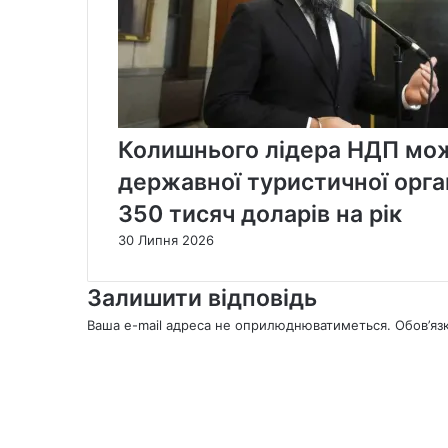
Колишнього лідера НДП мож
державної туристичної орган
350 тисяч доларів на рік
30 Липня 2026
Залишити відповідь
Ваша e-mail адреса не оприлюднюватиметься.
Обов’яз
К
о
м
е
н