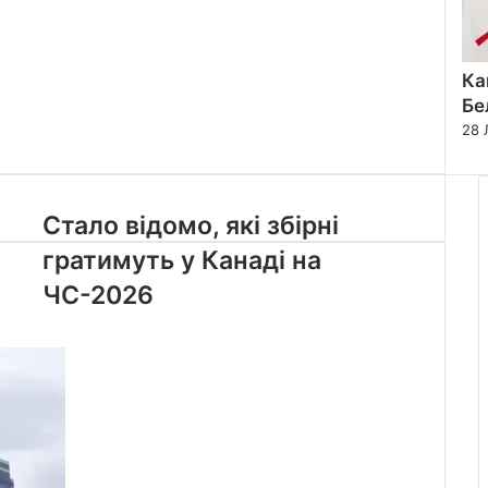
Ка
Бе
28 
Стало
Стало відомо, які збірні
відомо,
гратимуть у Канаді на
які
збірні
ЧС-2026
гратимуть
у
Канаді
на
ЧС-2026