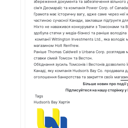
збереження документа та забезпечення вільного 
сім’я Десмараїс та компанія Power Corp. of
Canada
Грамота має історичну вагу, адже саме через неї 
частиною сучасної Канади, заклавши підґрунтя дл
Ніхто не наважився конкурувати з Томсонами та Ве
здобула статки у медіа-бізнесі та раніше володіл
компанії Wittington Investments Ltd., яка володі
магазином Holt Renfrew.
Раніше Thomas Caldwell з Urbana Corp. розглядав м
ставки сімей Томсон та Вестон.
Об’єднання зусиль Томсонів і Вестонів дозволило 
Канаді, яку компанія Hudson’s Bay Co.
продавала д
оголошення банкротства та закриття своїх магазин
Більше новин про події 
Підписуйтеся на нашу сторінку у
Tags
Hudson’s Bay
Хартія