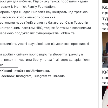
доступу для публіки. Підтримку також пообіцяли надати
разом із Hennick Family Foundation.
Ко
король Карл II надав Hudson’s Bay контроль над третьою
пр
я масового колоніального освоєння.
ту
стонами через їхній вплив та багатство. Сім’я Томсонів
за
а контрольним пакетом HBC, тоді як Вестони є власниками
30 
є мережею продуктових супермаркетів Loblaw та
ожливість участі в аукціоні, але відмовився через високі
їм зробити спільну пропозицію та зберегти грамоту в
ля покриття частини боргу понад 1 мільярд доларів після
ів.
у Канаді читайте на
UkrNews.ca
.
Ки
Facebook
,
Instagram,
Telegram
та
Threads
ен
28 