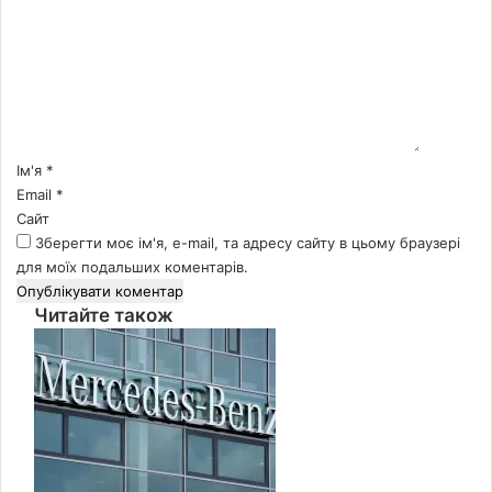
м
е
н
т
а
р
*
Ім'я
*
Email
*
Сайт
Зберегти моє ім'я, e-mail, та адресу сайту в цьому браузері
для моїх подальших коментарів.
Читайте також
Close