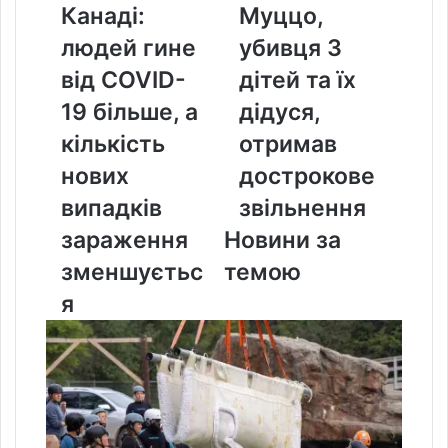
Канаді:
Муццо,
Канаді:
Муццо,
людей
убивця
людей гине
убивця 3
гине
3
від
дітей
від COVID-
дітей та їх
COVID-
та
19 більше, а
дідуся,
19
їх
більше,
дідуся,
кількість
отримав
а
отримав
нових
дострокове
кількість
дострокове
нових
звільнення
випадків
звільнення
випадків
зараження
Новини за
зараження
зменшується
зменшуєтьс
темою
я