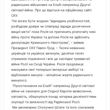
радянських військових на Ельбі наприкінці Другої
світової війни. Про це йдеться
на офіційному сайті
СКУ.
“Не може бути жодних “відкидань розбіжностей,
розбудови довіри чи співпраці заради досягнення
вищої мети” поки Росія не припинить розпочату нею
війну проти України та допоки Росія не здійснить
деокупацію Кримського півострова”, – заявив
Президент СКУ Павло Ґрод. – Тисячі невинних
українців та українок загинули, десятки тисяч
отримали поранення і все це наслідки триваючої
війни Росії на Сході України. Росія продовжує
маскувати свої теперішні імперські амбіції та
відбілювати минуле – мільйони жертв радянського
минулого.
“Рукостискання на Ельбі” наприкінці Другої світової
війни не означало для Східної Європи визволення,
натомість, обернулося понад чотирма десятиліттями
окупації та залежності від Радянської Росії.
Ми закликаємо Сполучені Штати та їхніх союзників