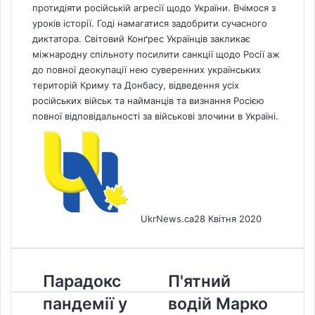
протидіяти російській агресії щодо України. Вчімося з
уроків історії. Годі намагатися задобрити сучасного
диктатора. Світовий Конґрес Українців закликає
міжнародну спільноту посилити санкції щодо Росії аж
до повної деокупації нею суверенних українських
територій Криму та Донбасу, відведення усіх
російських військ та найманців та визнання Росією
повної відповідальності за військові злочини в Україні.
UkrNews.ca
28 Квітня 2020
Парадокс
П'ятний
Парадокс
П'ятний
пандемії
водій
пандемії у
водій Марко
у
Марко