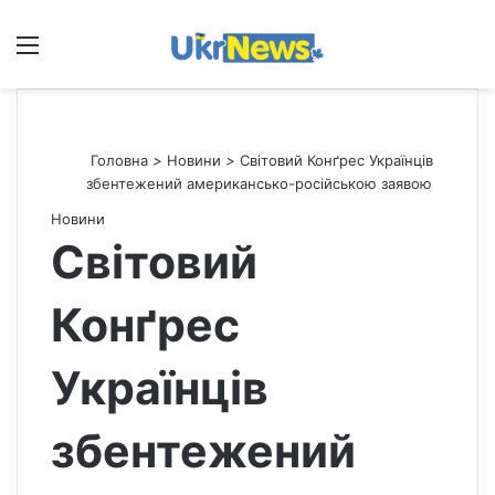
Меню
П
Головна
>
Новини
>
Світовий Конґрес Українців
збентежений американсько-російською заявою
Новини
Світовий
Конґрес
Українців
збентежений