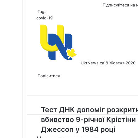
Підписуйтеся на 
Tags
covid-19
UkrNews.ca
18 Жовтня 2020
Facebook
X
LinkedIn
Tumblr
Pinterest
Reddit
Pocket
Messenger
Messenger
WhatsApp
Telegram
Viber
Share
Print
via
Поділитися
Facebook
X
LinkedIn
Tumblr
Pinterest
Reddit
Pocket
Messenger
Messenger
WhatsApp
Telegram
Viber
Email
Share
Print
via
Email
Тест
Тест ДНК допоміг розкрит
ДНК
вбивство 9-річної Крістіни
допоміг
розкрити
Джессоп у 1984 році
вбивство