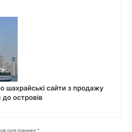
о шахрайські сайти з продажу
 до островів
кові поля позначені
*