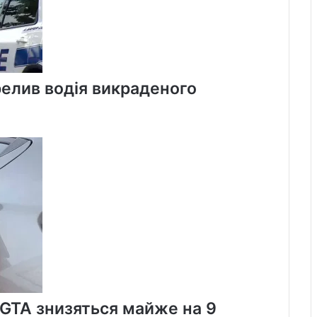
елив водія викраденого
а GTA знизяться майже на 9