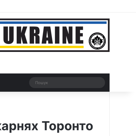
ar
Рандомна новина
Switch skin
Пошук
карнях Торонто