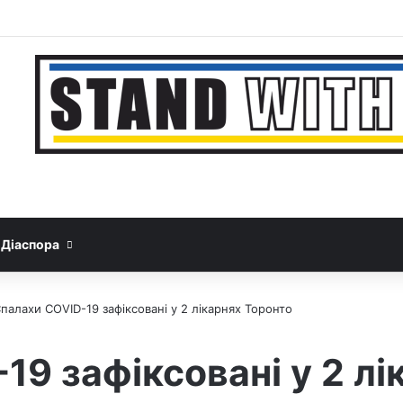
Facebook
YouTube
Instagram
Telegram
Sideb
Google News
Threads
Діаспора
палахи COVID-19 зафіксовані у 2 лікарнях Торонто
19 зафіксовані у 2 лі