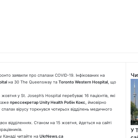
Чи
оронто заявили про спалахи COVID-19. Інфікованих на
Clo
ital
на 30 The Queensway та
Toronto Western Hospital,
що
овтня у St. Joseph’s Hospital перебуває 16 пацієнтів, які
 каже
прессекретар Unity Health Робін Кокс,
ймовірно
т спалах вірусу торкнувся чотирьох відділень медичного
двох відділеннях. Cтаном на 15 жовтня, йдеться на сайті
працівників.
У 
у Канаді читайте на
UkrNews.ca
са