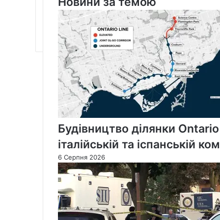
Новини за темою
9-
річної
Крістіни
Джессоп
у
1984
році
Будівництво ділянки Ontario
італійській та іспанській ко
6 Серпня 2026