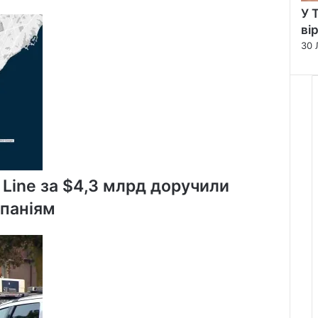
динозавра
У 
поблизу
ві
Драмгеллера
30 
в
Альберті
 Line за $4,3 млрд доручили
мпаніям