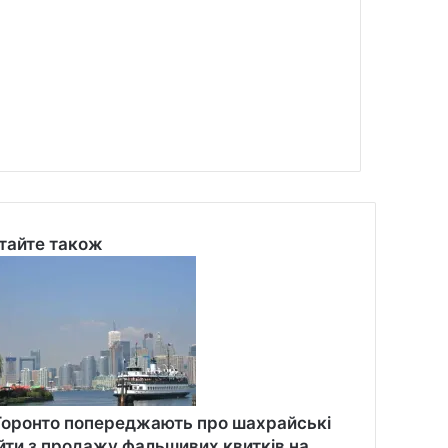
тайте також
se
Торонто попереджають про шахрайські
йти з продажу фальшивих квитків на