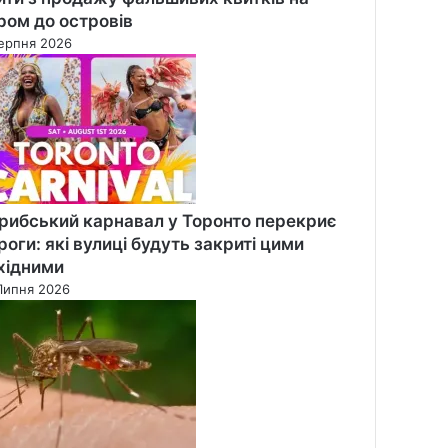
ром до островів
ерпня 2026
рибський карнавал у Торонто перекриє
роги: які вулиці будуть закриті цими
хідними
Липня 2026