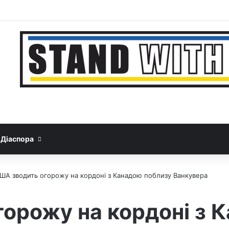
Facebook
YouTube
Instagram
Telegram
Sideb
Google News
Threads
Діаспора
ША зводить огорожу на кордоні з Канадою поблизу Ванкувера
орожу на кордоні з 