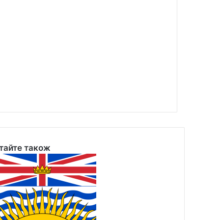
тайте також
se