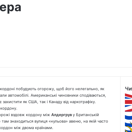
вера
Чи
 кордоні побудують огорожу, щоб його нелегально, як
Clo
нали автомобілі. Американські чиновники сподіваються,
 захистити як США, так і Канаду від наркотрафіку.
 кордону.
горожі вздовж кордону між
Алдергрув
у Британській
е там знаходиться вулиця «нульова» авеню, на якій часто
й кордон між двома країнами.