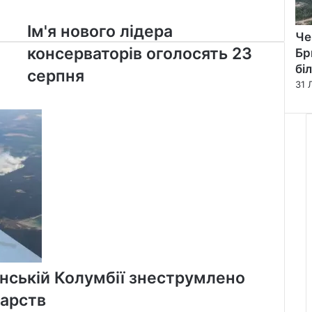
Ім'я
Ім'я нового лідера
Че
нового
консерваторів оголосять 23
Бр
лідера
бі
консерваторів
серпня
31 
оголосять
23
серпня
анській Колумбії знеструмлено
арств