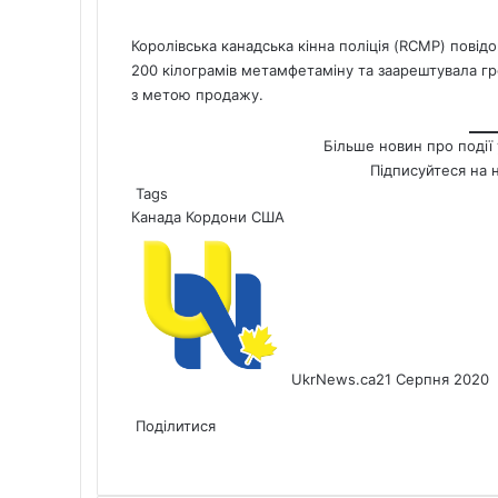
Королівська канадська кінна поліція (RCMP) пові
200 кілограмів метамфетаміну та заарештувала г
з метою продажу.
Більше новин про події 
Підписуйтеся на 
Tags
Канада
Кордони
США
UkrNews.ca
21 Серпня 2020
Facebook
X
LinkedIn
Tumblr
Pinterest
Reddit
Pocket
Messenger
Messenger
WhatsApp
Telegram
Viber
Share
Print
via
Поділитися
Facebook
X
LinkedIn
Tumblr
Pinterest
Reddit
Pocket
Messenger
Messenger
WhatsApp
Telegram
Viber
Email
Share
Print
via
Email