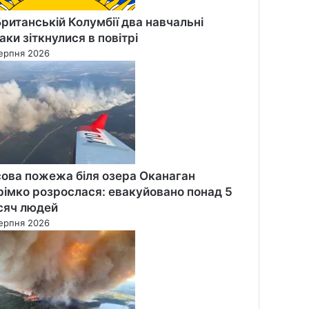
Британській Колумбії два навчальні
таки зіткнулися в повітрі
ерпня 2026
сова пожежа біля озера Оканаган
рімко розрослася: евакуйовано понад 5
сяч людей
ерпня 2026