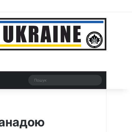
ar
Рандомна новина
Switch skin
Пошук
Канадою