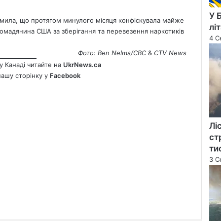
У 
домила, що протягом минулого місяця конфіскувала майже
лі
ромадянина США за зберігання та перевезення наркотиків
4 С
Фото: Ben Nelms/CBC
&
CTV
News
у Канаді читайте на
UkrNews.ca
нашу сторінку у
Facebook
Лі
ст
ти
3 С