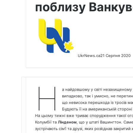
поблизу Ванку
UkrNews.ca
21 Серпня 2020
Н
а найдовшому у світі незахищеному
випадково, так і умисно, не перети
що невисока перешкода із тросів має
Будують її на американській стороні
На цьому тижні вже триває спорудження такої о
Колумбії та
Лінденом
, що у штаті Вашингтон. Сам
зустрічають сім’ї та друзі, яких роз’єднав закрити