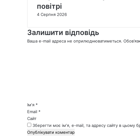
повітрі
4 Серпня 2026
Залишити відповідь
Ваша e-mail адреса не оприлюднюватиметься.
Обов’яз
К
о
м
е
н
т
а
р
*
Ім'я
*
Email
*
Сайт
Зберегти моє ім'я, e-mail, та адресу сайту в цьому 