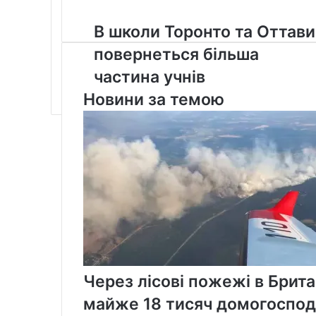
В
В школи Торонто та Оттави
школи
повернеться більша
Торонто
та
частина учнів
Оттави
Новини за темою
повернеться
більша
частина
учнів
Через лісові пожежі в Брит
майже 18 тисяч домогоспод