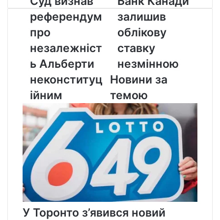
Суд визнав
Банк Канади
визнав
Канади
референдум
залишив
референдум
залишив
про
облікову
про
облікову
незалежність
ставку
незалежніст
ставку
Альберти
незмінною
неконституційним
ь Альберти
незмінною
неконституц
Новини за
ійним
темою
У Торонто з’явився новий