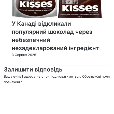
У Канаді відкликали
популярний шоколад через
небезпечний
незадекларований інгредієнт
3 Серпня 2026
Залишити відповідь
Ваша e-mail адреса не оприлюднюватиметься.
Обов’язкові поля
позначені
*
К
о
м
е
н