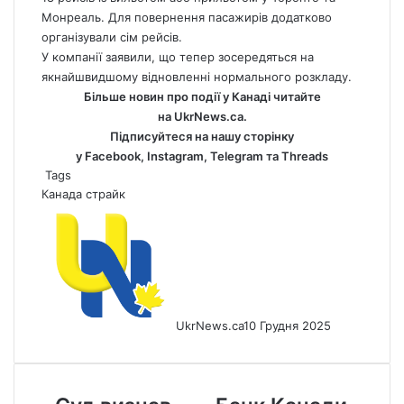
Монреаль. Для повернення пасажирів додатково
організували сім рейсів.
У компанії заявили, що тепер зосередяться на
якнайшвидшому відновленні нормального розкладу.
Більше новин про події у Канаді читайте
на
UkrNews.ca
.
Підписуйтеся на нашу сторінку
у
Facebook
,
Instagram,
Telegram
та
Threads
Tags
Канада
страйк
UkrNews.ca
10 Грудня 2025
Суд
Банк