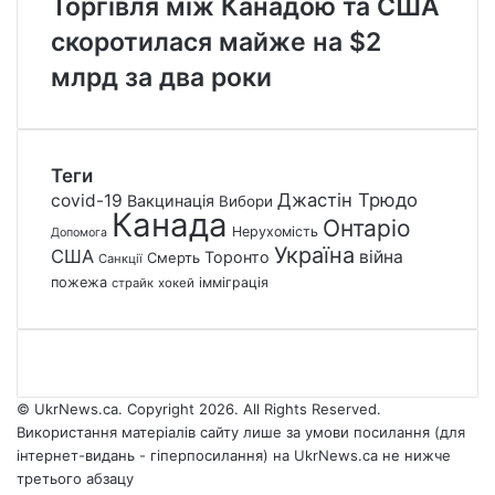
Торгівля між Канадою та США
скоротилася майже на $2
млрд за два роки
Теги
Джастін Трюдо
covid-19
Вакцинація
Вибори
Канада
Онтаріо
Нерухомість
Допомога
Україна
США
війна
Торонто
Смерть
Санкції
пожежа
імміграція
страйк
хокей
© UkrNews.ca. Copyright 2026. All Rights Reserved.
Використання матеріалів сайту лише за умови посилання (для
інтернет-видань - гіперпосилання) на UkrNews.ca не нижче
третього абзацу