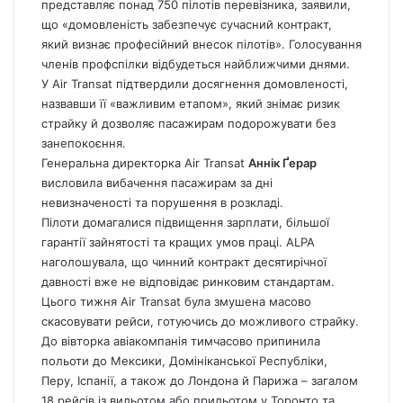
представляє понад 750 пілотів перевізника, заявили,
що «домовленість забезпечує сучасний контракт,
який визнає професійний внесок пілотів». Голосування
членів профспілки відбудеться найближчими днями.
У Air Transat підтвердили досягнення домовленості,
назвавши її «важливим етапом», який знімає ризик
страйку й дозволяє пасажирам подорожувати без
занепокоєння.
Генеральна директорка Air Transat
Аннік Ґерар
висловила вибачення пасажирам за дні
невизначеності та порушення в розкладі.
Пілоти домагалися підвищення зарплати, більшої
гарантії зайнятості та кращих умов праці. ALPA
наголошувала, що чинний контракт десятирічної
давності вже не відповідає ринковим стандартам.
Цього тижня Air Transat
була змушена масово
скасовувати рейси, готуючись до можливого страйку.
До вівторка авіакомпанія тимчасово припинила
польоти до Мексики, Домініканської Республіки,
Перу, Іспанії, а також до Лондона й Парижа – загалом
18 рейсів із вильотом або прильотом у Торонто та