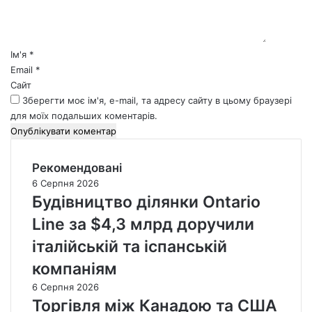
т
а
р
*
Ім'я
*
Email
*
Сайт
Зберегти моє ім'я, e-mail, та адресу сайту в цьому браузері
для моїх подальших коментарів.
Рекомендовані
6 Серпня 2026
Будівництво ділянки Ontario
Line за $4,3 млрд доручили
італійській та іспанській
компаніям
6 Серпня 2026
Торгівля між Канадою та США