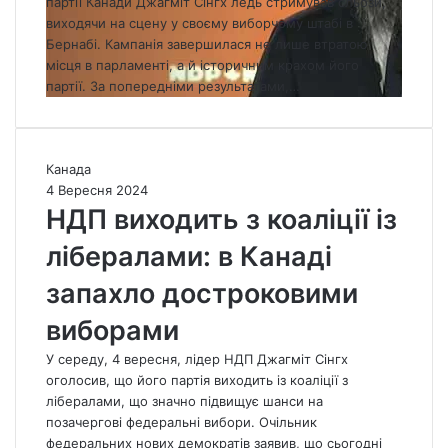
партії Канади Джагміт Сінгх ледь стримував сльози,
н
виходячи на сцену у своєму виборчому штабі в
г
Бернабі. Кампанія завершилася не лише втратою
х
місця в парламенті, а й історичним крахом його
й
партії. За попередніми результатами,…
д
е
з
п
Н
Канада
о
Д
4 Вересня 2024
с
П
НДП виходить з коаліції із
а
в
д
лібералами: в Канаді
и
и
х
запахло достроковими
л
о
і
д
виборами
д
и
е
т
У середу, 4 вересня, лідер НДП Джагміт Сінгх
р
ь
оголосив, що його партія виходить із коаліції з
а
з
лібералами, що значно підвищує шанси на
Н
к
позачергові федеральні вибори. Очільник
Д
о
федеральних нових демократів заявив, що сьогодні