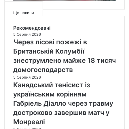
и
ї
і
м
»
н
и
к
Ще новини
г
в
о
х
и
а
Рекомендовані
в
б
л
5 Серпня 2026
и
о
і
Через лісові пожежі в
к
р
ц
л
а
і
Британській Колумбії
ю
м
ї
знеструмлено майже 18 тисяч
ч
и
,
а
щ
домогосподарств
є
о
5 Серпня 2026
с
б
Канадський тенісист із
т
в
в
ж
українським корінням
о
е
р
Габріель Діалло через травму
ц
е
і
достроково завершив матч у
н
є
н
Монреалі
ї
я
о