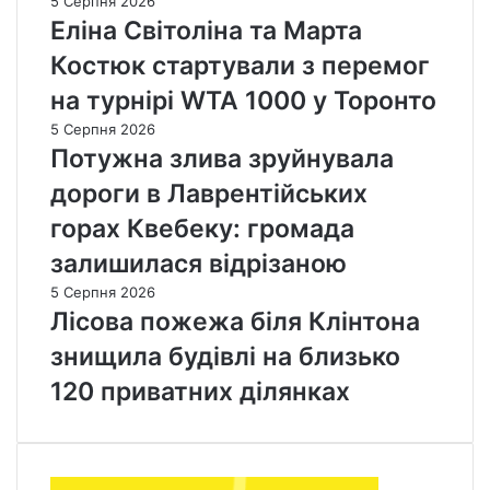
5 Серпня 2026
к
с
Еліна Світоліна та Марта
о
е
а
Костюк стартували з перемог
н
л
і
на турнірі WTA 1000 у Торонто
і
п
ц
5 Серпня 2026
р
і
Потужна злива зруйнувала
о
й
в
дороги в Лаврентійських
н
е
о
горах Квебеку: громада
с
г
т
залишилася відрізаною
о
и
у
ф
5 Серпня 2026
р
е
Лісова пожежа біля Клінтона
я
д
знищила будівлі на близько
д
е
у
р
120 приватних ділянках
з
а
л
л
і
ь
б
н