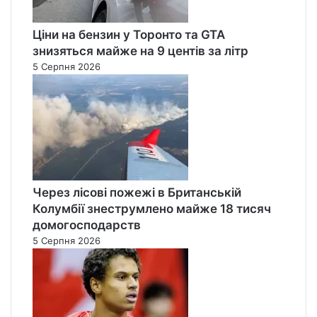
и
б
Ціни на бензин у Торонто та GTA
о
знизяться майже на 9 центів за літр
р
5 Серпня 2026
і
в
Через лісові пожежі в Британській
Колумбії знеструмлено майже 18 тисяч
домогосподарств
5 Серпня 2026