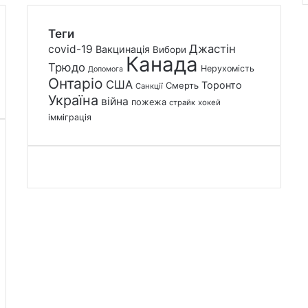
Теги
Джастін
covid-19
Вакцинація
Вибори
Канада
Трюдо
Нерухомість
Допомога
Онтаріо
США
Торонто
Смерть
Санкції
Україна
війна
пожежа
страйк
хокей
імміграція