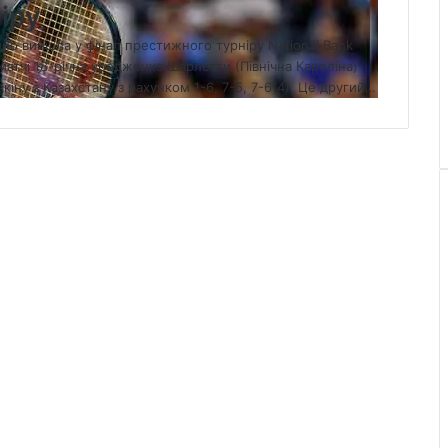
іру
йно вийшла у фінал престижного турніру National Bank
матчі 18-річна уродженка Шарлотти (Північна Кароліна)
ну з Казахстану з рахунком 1-6, 7-5, 7-6(4). Це другий…