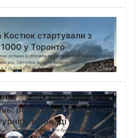
а Костюк стартували з
 1000 у Торонто
остюк успішно розпочали виступи на престижному турнірі
змагань. Світоліна здобула вольову перемогу над
7 (5:7), 7:6 (7:4), 6:4.…
ень: розчарування на старті
турніру в Канаді
онто виявився невдалим для представниць України. Усі
олі, зазнали поразок і завершили виступи в одиночному