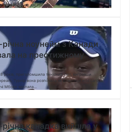
що тривав понад дві години,…
8-річна ноунейм з Канади
увала на престижному
18 років, приголомшила тенісний світ, вигравши
еалі. Турнір вона розпочала як власниця wild card, а
тчі Мбоко здолала…
8-річна канадка вийшла у