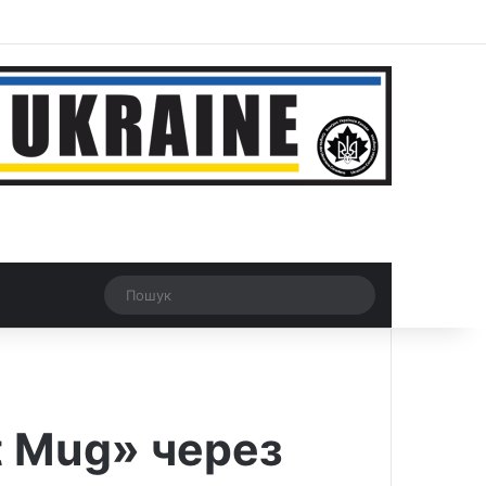
ar
Рандомна новина
Switch skin
Пошук
t Mug» через