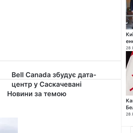
Ки
ен
28 
Bell
Bell Canada збудує дата-
Canada
центр у Саскачевані
збудує
дата-
Новини за темою
центр
Ка
у
Бе
Саскачевані
28 