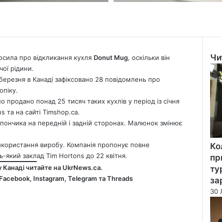
Чи
осила про відкликання кухля
Donut Mug
, оскільки він
Clo
ої рідини.
 березня в Канаді зафіксовано 28 повідомлень про
опіку.
уло продано понад 25 тисяч таких кухлів у період із січня
s та на сайті Timshop.ca.
і пончика на передній і задній сторонах. Малюнок змінює
користання виробу. Компанія пропонує повне
Ко
ь-який заклад Tim Hortons до 22 квітня.
пр
у Канаді читайте на
UkrNews.ca
.
ту
Facebook
,
Instagram,
Telegram
та
Threads
за
30 