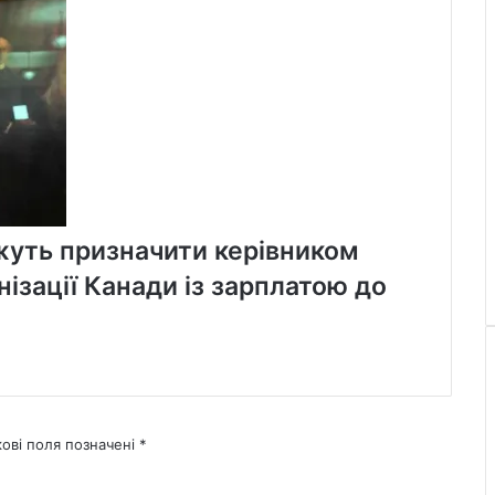
уть призначити керівником
ізації Канади із зарплатою до
кові поля позначені
*