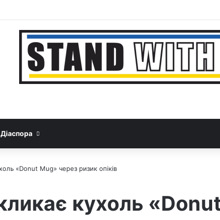
Facebook
YouTube
Instagram
Telegram
Sideb
Google News
Threads
Діаспора
ухоль «Donut Mug» через ризик опіків
дкликає кухоль «Donu