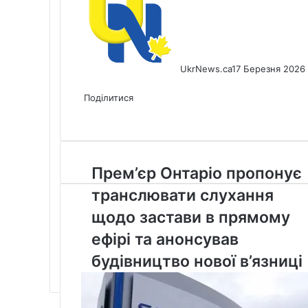
UkrNews.ca
17 Березня 2026
Facebook
X
LinkedIn
Tumblr
Pinterest
Reddit
Pocket
Messenger
Messenger
WhatsApp
Telegram
Viber
Share
Print
via
Поділитися
Facebook
X
LinkedIn
Tumblr
Pinterest
Reddit
Pocket
Messenger
Messenger
WhatsApp
Telegram
Viber
Email
Share
Print
via
Email
Прем’єр
Прем’єр Онтаріо пропонує
Онтаріо
транслювати слухання
пропонує
транслювати
щодо застави в прямому
слухання
ефірі та анонсував
щодо
застави
будівництво нової в’язниці
в
прямому
ефірі