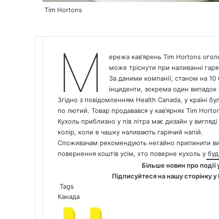
Tim Hortons
М
ережа кав’ярень Tim Hortons огол
може тріснути при наливанні гаряч
За даними компанії, станом на 10
інциденти, зокрема один випадок 
Згідно з повідомленням Health
Canada
, у країні б
по лютий. Товар продавався у кав’ярнях Tim Horton
Кухоль приблизно у пів літра має дизайн у вигляд
колір, коли в чашку наливають гарячий напій.
Споживачам рекомендують негайно припинити ви
повернення коштів усім, хто поверне кухоль у буд
Більше новин про події 
Підписуйтеся на нашу сторінку у
Tags
Канада