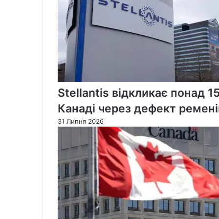
та
анонсував
будівництво
нової
в’язниці
Stellantis відкликає понад 1
Канаді через дефект ремені
31 Липня 2026