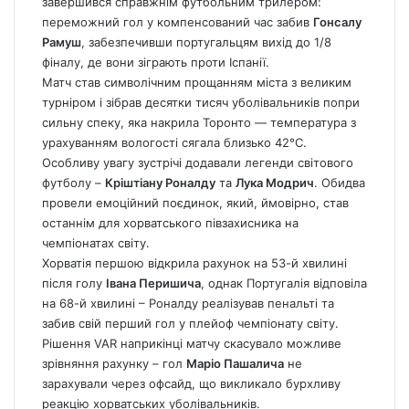
завершився справжнім футбольним трилером:
переможний гол у компенсований час забив
Гонсалу
Рамуш
, забезпечивши португальцям вихід до 1/8
фіналу, де вони зіграють проти Іспанії.
Матч став символічним прощанням міста з великим
турніром і зібрав десятки тисяч уболівальників попри
сильну спеку, яка накрила Торонто — температура з
урахуванням вологості сягала близько 42°C.
Особливу увагу зустрічі додавали легенди світового
футболу –
Кріштіану Роналду
та
Лука Модрич
. Обидва
провели емоційний поєдинок, який, ймовірно, став
останнім для хорватського півзахисника на
чемпіонатах світу.
Хорватія першою відкрила рахунок на 53-й хвилині
після голу
Івана Перишича
, однак Португалія відповіла
на 68-й хвилині – Роналду реалізував пенальті та
забив свій перший гол у плейоф чемпіонату світу.
Рішення VAR наприкінці матчу скасувало можливе
зрівняння рахунку – гол
Маріо Пашалича
не
зарахували через офсайд, що викликало бурхливу
реакцію хорватських уболівальників.