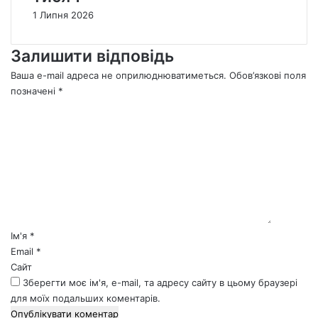
1 Липня 2026
Залишити відповідь
Ваша e-mail адреса не оприлюднюватиметься.
Обов’язкові поля
позначені
*
К
о
м
е
н
т
а
р
*
Ім'я
*
Email
*
Сайт
Зберегти моє ім'я, e-mail, та адресу сайту в цьому браузері
для моїх подальших коментарів.