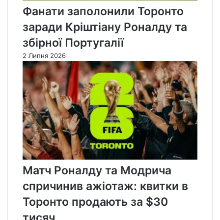
Фанати заполонили Торонто
заради Кріштіану Роналду та
збірної Португалії
2 Липня 2026
Матч Роналду та Модрича
спричинив ажіотаж: квитки в
Торонто продають за $30
тисяч