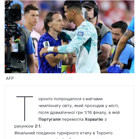
AFP
Т
оронто попрощалося з матчами
чемпіонату світу, який проходив у місті,
після драматичної гри 1/16 фіналу, в якій
Португалія
перемогла
Хорватію
з
рахунком
2:1
.
Фінальний поєдинок турнірного етапу в Торонто