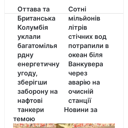
Оттава
Сотні
Оттава та
Сотні
та
мільйонів
Британська
мільйонів
Британська
літрів
Колумбія
стічних
Колумбія
літрів
уклали
вод
уклали
стічних вод
багатомільярдну
потрапили
енергетичну
в
багатомілья
потрапили в
угоду,
океан
рдну
океан біля
зберігши
біля
заборону
Ванкувера
енергетичну
Ванкувера
на
через
угоду,
через
нафтові
аварію
танкери
на
зберігши
аварію на
очисній
заборону на
очисній
станції
нафтові
станції
танкери
Новини за
темою