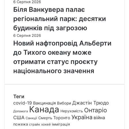
6 Серпня 2026
Біля Ванкувера палає
регіональний парк: десятки
будинків під загрозою
6 Серпня 2026
Новий нафтопровід Альберти
до Тихого океану може
отримати статус проєкту
національного значення
Теги
Джастін Трюдо
covid-19
Вакцинація
Вибори
Канада
Онтаріо
Нерухомість
Допомога
Україна
США
війна
Торонто
Смерть
Санкції
пожежа
імміграція
страйк
хокей