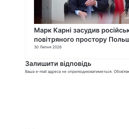
Марк Карні засудив російськ
повітряного простору Поль
30 Липня 2026
Залишити відповідь
Ваша e-mail адреса не оприлюднюватиметься.
Обов’яз
К
о
м
е
н
т
а
р
*