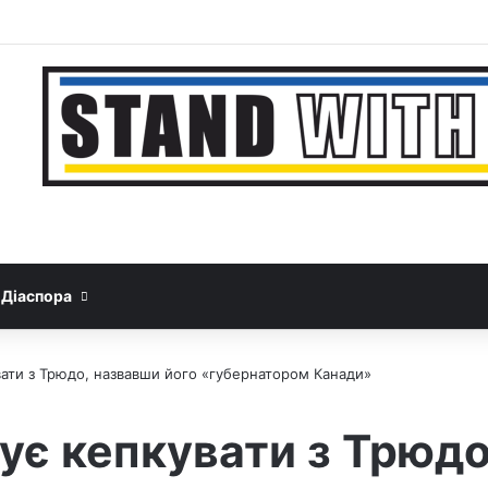
Facebook
YouTube
Instagram
Telegram
Sideba
Google News
Threads
Діаспора
ати з Трюдо, назвавши його «губернатором Канади»
є кепкувати з Трюдо