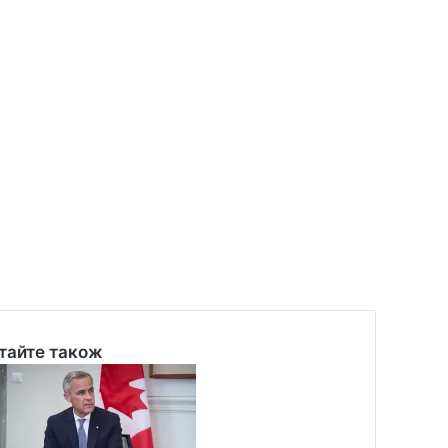
тайте також
se