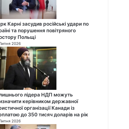
рк Карні засудив російські удари по
раїні та порушення повітряного
остору Польщі
Липня 2026
лишнього лідера НДП можуть
изначити керівником державної
ристичної організації Канади із
рплатою до 350 тисяч доларів на рік
Липня 2026