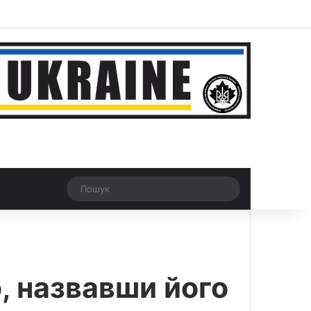
r
Рандомна новина
Switch skin
Пошук
, назвавши його