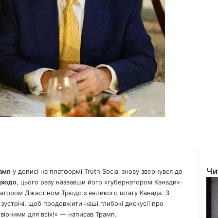
Чи
амп
у дописі на платформі Truth Social знову звернувся до
Clo
Трюдо
, цього разу назвавши його «губернатором Канади».
натором Джастіном Трюдо з великого штату
Канада
. З
зустрічі, щоб продовжити наші глибокі дискусії про
вірними для всіх!» — написав Трамп.