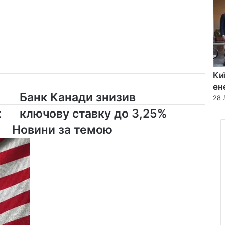
Ки
ен
Банк
Банк Канади знизив
28 
Канади
х
ключову ставку до 3,25%
знизив
ключову
Новини за темою
ставку
до
3,25%