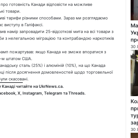
 про готовність Канади відповісти на можливе
кі товари.
дливі тарифи різними способами. Зараз ми розглядаємо
 виступу в Галіфаксі.
Ма
в намір запровадити 25-відсоткові мита на всі товари з
Ук
би з нелегальною міграцією та контрабандою наркотиків
пр
30 
Трамп пожартував:
якщо Канада не зможе впоратися з
51-м штатом США.
надську сталь (25%) і алюміній (10%), на що Канада
році після досягнення домовленостей щодо торговельної
ули скасовані.
у Канаді читайте на
UkrNews.ca
.
acebook
,
Х
,
Instagram,
Telegram
та
Threads
.
Ко
пр
ту
за
30 