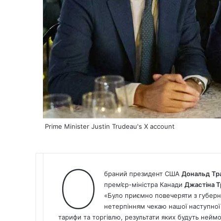
Prime Minister Justin Trudeau's X account
О
браний президент США
Дональд Тр
прем’єр-міністра Канади
Джастіна 
«Було приємно повечеряти з губер
нетерпінням чекаю нашої наступної 
тарифи та торгівлю, результати яких будуть неймо