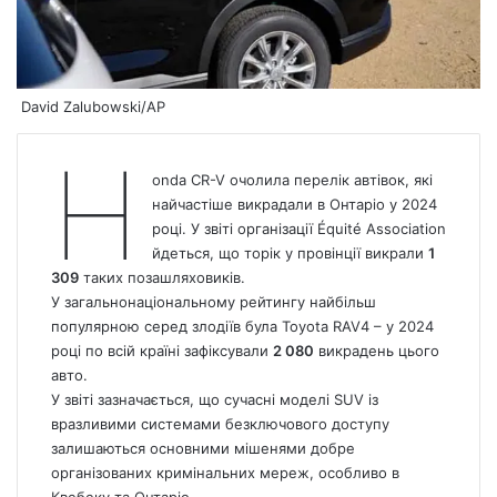
David Zalubowski/AP
H
onda CR-V очолила перелік автівок, які
найчастіше викрадали в Онтаріо у 2024
році. У звіті організації Équité Association
йдеться, що торік у провінції викрали
1
309
таких позашляховиків.
У загальнонаціональному рейтингу найбільш
популярною серед злодіїв була Toyota RAV4 – у 2024
році по всій країні зафіксували
2 080
викрадень цього
авто.
У звіті зазначається, що сучасні моделі SUV із
вразливими системами безключового доступу
залишаються основними мішенями добре
організованих кримінальних мереж, особливо в