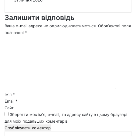
Залишити відповідь
Ваша e-mail адреса не оприлюднюватиметься.
Обов’язкові поля
позначені
*
К
о
м
е
н
т
а
р
*
Ім'я
*
Email
*
Сайт
Зберегти моє ім'я, e-mail, та адресу сайту в цьому браузері
для моїх подальших коментарів.