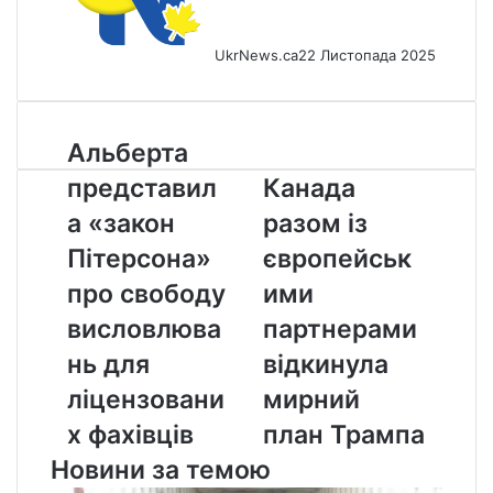
UkrNews.ca
22 Листопада 2025
Альберта
Альберта
представила
Канада
представил
Канада
«закон
разом
Пітерсона»
із
а «закон
разом із
про
європейськими
Пітерсона»
європейськ
свободу
партнерами
висловлювань
відкинула
про свободу
ими
для
мирний
висловлюва
партнерами
ліцензованих
план
фахівців
Трампа
нь для
відкинула
ліцензовани
мирний
х фахівців
план Трампа
Новини за темою