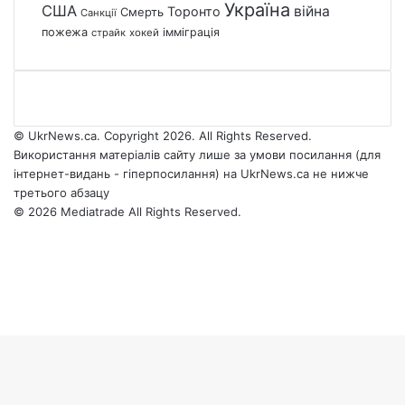
Україна
США
війна
Торонто
Смерть
Санкції
пожежа
імміграція
страйк
хокей
© UkrNews.ca. Copyright 2026. All Rights Reserved.
Використання матеріалів сайту лише за умови посилання (для
інтернет-видань - гіперпосилання) на UkrNews.ca не нижче
третього абзацу
© 2026 Mediatrade All Rights Reserved.
Facebook
YouTube
Instagram
Telegram
Facebook
X
WhatsApp
Google
Threads
Telegram
Viber
Back
News
to
top
button