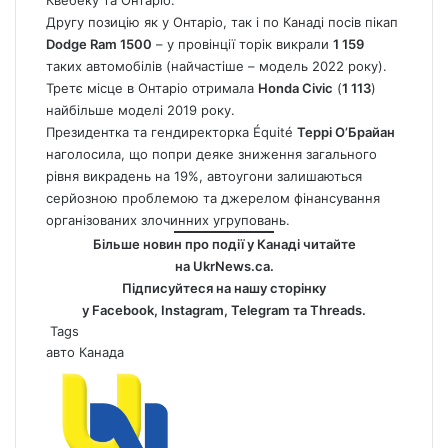
Квебеку та Онтаріо.
Другу позицію як у Онтаріо, так і по Канаді посів пікап
Dodge Ram 1500
– у провінції торік викрали
1 159
таких автомобілів (найчастіше – модель 2022 року).
Третє місце в Онтаріо отримала
Honda Civic
(
1 113
)
найбільше моделі 2019 року.
Президентка та гендиректорка Équité
Террі О’Брайан
наголосила, що попри деяке зниження загального
рівня викрадень на 19%, автоугони залишаються
серйозною проблемою та джерелом фінансування
організованих злочинних угруповань.
Більше новин про події у Канаді читайте
на
UkrNews.ca
.
Підписуйтеся на нашу сторінку
у
Facebook
,
Instagram,
Telegram
та
Threads
.
Tags
авто
Канада