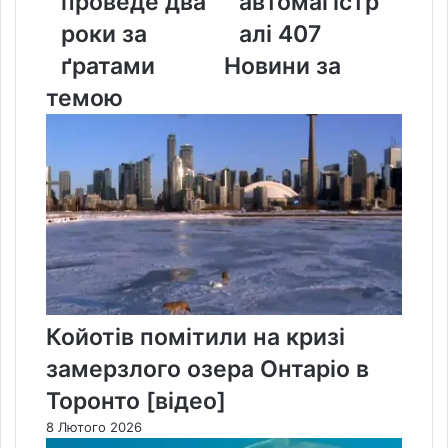
проведе два
автомагістр
роки
407
роки за
алі 407
за
ґратами
ґратами
Новини за
темою
Койотів помітили на кризі
замерзлого озера Онтаріо в
Торонто [відео]
8 Лютого 2026