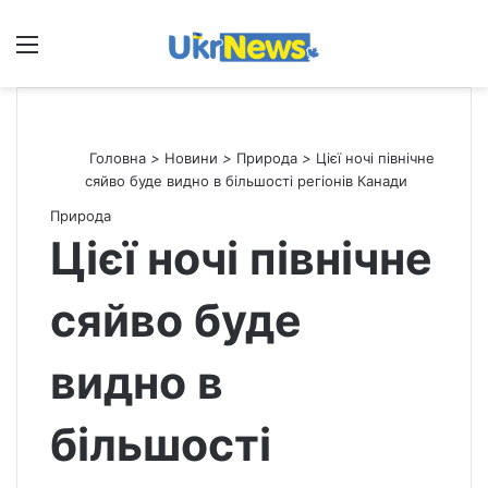
Меню
П
Головна
>
Новини
>
Природа
>
Цієї ночі північне
сяйво буде видно в більшості регіонів Канади
Природа
Цієї ночі північне
сяйво буде
видно в
більшості