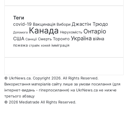
Теги
Джастін Трюдо
covid-19
Вакцинація
Вибори
Канада
Онтаріо
Нерухомість
Допомога
Україна
США
війна
Торонто
Смерть
Санкції
пожежа
імміграція
страйк
хокей
© UkrNews.ca. Copyright 2026. All Rights Reserved.
Використання матеріалів сайту лише за умови посилання (для
інтернет-видань - гіперпосилання) на UkrNews.ca не нижче
третього абзацу
© 2026 Mediatrade All Rights Reserved.
Facebook
YouTube
Instagram
Telegram