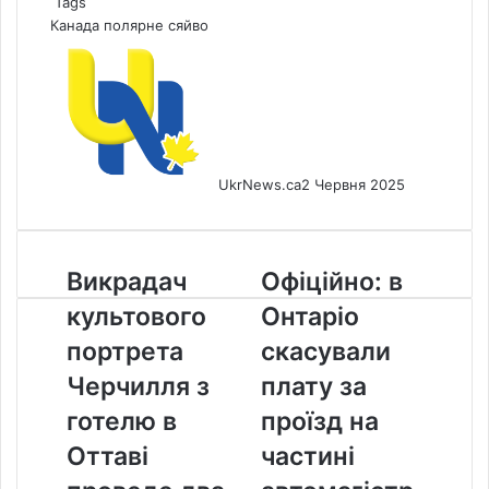
Tags
Канада
полярне сяйво
UkrNews.ca
2 Червня 2025
Викрадач
Офіційно:
Викрадач
Офіційно: в
культового
в
культового
Онтаріо
портрета
Онтаріо
Черчилля
скасували
портрета
скасували
з
плату
Черчилля з
плату за
готелю
за
в
проїзд
готелю в
проїзд на
Оттаві
на
Оттаві
частині
проведе
частині
два
автомагістралі