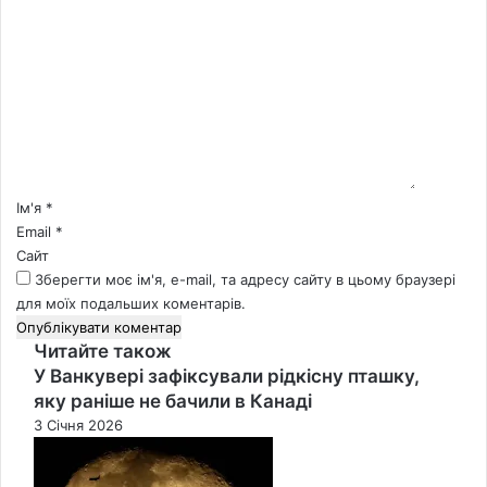
К
о
м
е
н
т
а
р
*
Ім'я
*
Email
*
Сайт
Зберегти моє ім'я, e-mail, та адресу сайту в цьому браузері
для моїх подальших коментарів.
Читайте також
Close
У Ванкувері зафіксували рідкісну пташку,
яку раніше не бачили в Канаді
3 Січня 2026