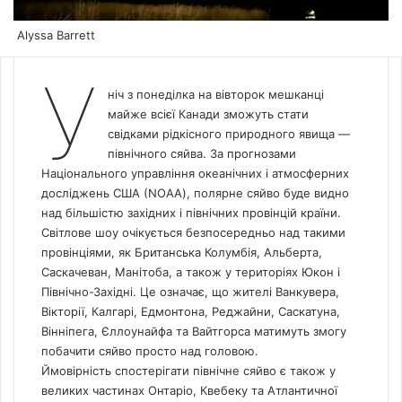
Alyssa Barrett
У
ніч з понеділка на вівторок мешканці
майже всієї Канади зможуть стати
свідками рідкісного природного явища —
північного сяйва. За прогнозами
Національного управління океанічних і атмосферних
досліджень США (NOAA), полярне сяйво буде видно
над більшістю західних і північних провінцій країни.
Світлове шоу очікується безпосередньо над такими
провінціями, як Британська Колумбія, Альберта,
Саскачеван, Манітоба, а також у територіях Юкон і
Північно-Західні. Це означає, що жителі Ванкувера,
Вікторії, Калгарі, Едмонтона, Реджайни, Саскатуна,
Вінніпега, Єллоунайфа та Вайтгорса матимуть змогу
побачити сяйво просто над головою.
Ймовірність спостерігати північне сяйво є також у
великих частинах Онтаріо, Квебеку та Атлантичної