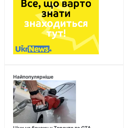
Найпопулярніше
Ціни на бензин у Торонто та GTA