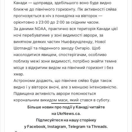
Канади — щоправда, здебільшого воно буде видно
ближче до північного горизонту. Пік активності сяйва
прогнозується в ніч з понеділка на вівторок —
орієнтовно з 23:00 до 2:00 за східним часом.
За даними NOAA, практично вся територія Канади цієї
ночі перебуватиме у зоні видимості аврори, за
винятком деяких частин Ньюфаундленду, Нової
Шотландії та південного заходу Онтаріо. Щоб
насолодитися явищем, спостерігачам, особливо
поблизу межі зони видимості, потрібно знайти темне
місце з відкритим видом на північний горизонт і без
хмар.
Астрономи додають, що північне сяйво буде також
видно і у вівторок вночі, але з меншою інтенсивністю.
Підвищена активність аврори пояснюється
корональним викидом маси, який стався в суботу.
Більше новин про події у Канаді читайте
на
UkrNews.ca
.
Підписуйтеся на нашу сторінку
у
Facebook
,
Instagram,
Telegram
та
Threads
.