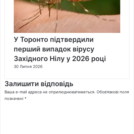
У Торонто підтвердили
перший випадок вірусу
Західного Нілу у 2026 році
30 Липня 2026
Залишити відповідь
Ваша e-mail адреса не оприлюднюватиметься.
Обов’язкові поля
позначені
*
К
о
м
е
н