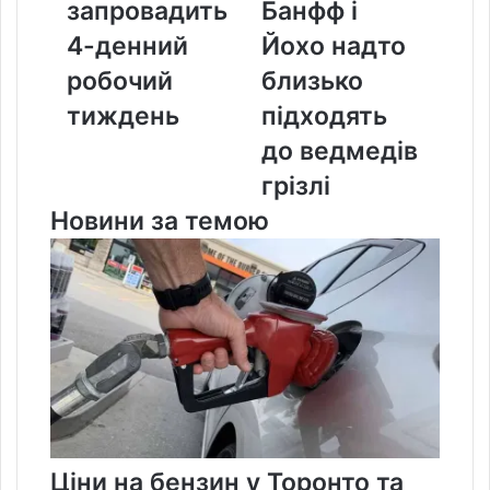
запровадить
Банфф і
4-
і
денний
Йохо
4-денний
Йохо надто
робочий
надто
робочий
близько
тиждень
близько
підходять
тиждень
підходять
до
до ведмедів
ведмедів
грізлі
грізлі
Новини за темою
Ціни на бензин у Торонто та