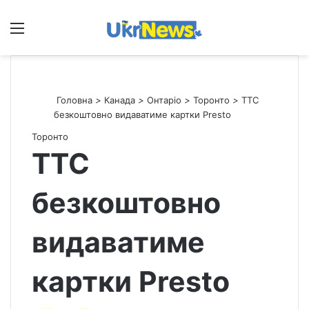
Меню
П
Головна
>
Канада
>
Онтаріо
>
Торонто
>
ТТС
безкоштовно видаватиме картки Presto
Торонто
ТТС
безкоштовно
видаватиме
картки Presto