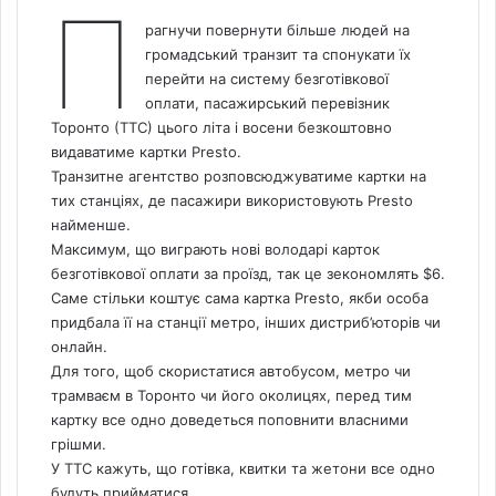
П
рагнучи повернути більше людей на
громадський транзит та спонукати їх
перейти на систему безготівкової
оплати, пасажирський перевізник
Торонто (ТТС) цього літа і восени безкоштовно
видаватиме картки Presto.
Транзитне агентство розповсюджуватиме картки на
тих станціях, де пасажири використовують Presto
найменше.
Максимум, що виграють нові володарі карток
безготівкової оплати за проїзд, так це зекономлять $6.
Саме стільки коштує сама картка Presto, якби особа
придбала її на станції метро, інших дистриб’юторів чи
онлайн.
Для того, щоб скористатися автобусом, метро чи
трамваєм в Торонто чи його околицях, перед тим
картку все одно доведеться поповнити власними
грішми.
У ТТС кажуть, що готівка, квитки та жетони все одно
будуть прийматися.