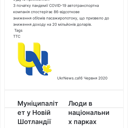
З початку пандемії COVID-19 автотранспортна
компанія спостерігає 86-відсоткове
зниження об’ємів пасажиропотоку, що призвело до
зниження доходу на 20 мільйонів доларів.
Tags
ТТС
UkrNews.ca
16 Червня 2020
Муніципалітет
Люди
Муніципаліт
Люди в
у
в
ет у Новій
національни
Новій
національних
Шотландії
парках
Шотландії
х парках
запровадить
Банфф