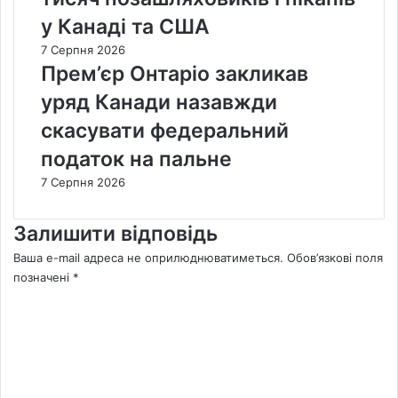
у Канаді та США
7 Серпня 2026
Прем’єр Онтаріо закликав
уряд Канади назавжди
скасувати федеральний
податок на пальне
7 Серпня 2026
Залишити відповідь
Ваша e-mail адреса не оприлюднюватиметься.
Обов’язкові поля
позначені
*
К
о
м
е
н
т