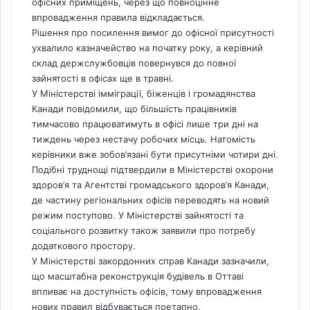
офісних приміщень, через що повноцінне
впровадження правила відкладається.
Рішення про посилення вимог до офісної присутності
ухвалило казначейство на початку року, а керівний
склад держслужбовців повернувся до повної
зайнятості в офісах ще в травні.
У Міністерстві імміграції, біженців і громадянства
Канади повідомили, що більшість працівників
тимчасово працюватимуть в офісі лише три дні на
тиждень через нестачу робочих місць. Натомість
керівники вже зобов’язані бути присутніми чотири дні.
Подібні труднощі підтвердили в Міністерстві охорони
здоров’я та Агентстві громадського здоров’я Канади,
де частину регіональних офісів переводять на новий
режим поступово. У Міністерстві зайнятості та
соціального розвитку також заявили про потребу
додаткового простору.
У Міністерстві закордонних справ Канади зазначили,
що масштабна реконструкція будівель в Оттаві
впливає на доступність офісів, тому впровадження
нових правил відбувається поетапно.