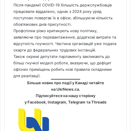
Після пандемії COVID-19 більшість держслужбовців
працювали віддалено, однак з 2024 року уряд
поступово повертає їх в офіси, збільшуючи кількість
обов’язкових днів присутності.
Профспілки різко критикують нову політику,
заявляючи про перевантаження, додаткові витрати та
відсутність гнучкості. Частина організацій уже подала
скарги до федеральних трудових інстанцій.
Також окремі депутати парламенту закликають до
більш гнучкої моделі роботи, вказуючи, що дефіцит
офісних приміщень робить нові правила складними
для реалізації.
Більше новин про події у Канаді читайте
на
UkrNews.ca
.
Підписуйтеся на нашу сторінку
у
Facebook
,
Instagram,
Telegram
та
Threads