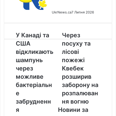
UkrNews.ca
7 Липня 2026
У
Через
У Канаді та
Через
Канаді
посуху
США
посуху та
та
та
США
лісові
відкликають
лісові
відкликають
пожежі
шампунь
пожежі
шампунь
Квебек
через
розширив
через
Квебек
можливе
заборону
можливе
розширив
бактеріальне
на
забруднення
розпалювання
бактеріальн
заборону на
вогню
е
розпалюван
забрудненн
ня вогню
я
Новини за