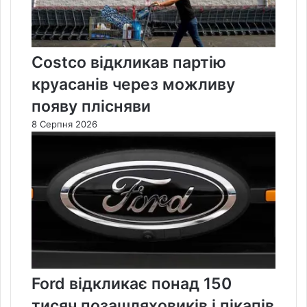
Costco відкликав партію
круасанів через можливу
появу плісняви
8 Серпня 2026
Ford відкликає понад 150
тисяч позашляховиків і пікапів