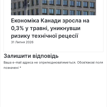
Економіка Канади зросла на
0,3% у травні, уникнувши
ризику технічної рецесії
31 Липня 2026
Залишити відповідь
Ваша e-mail адреса не оприлюднюватиметься.
Обов’язкові поля
позначені
*
К
о
м
е
н
т
а