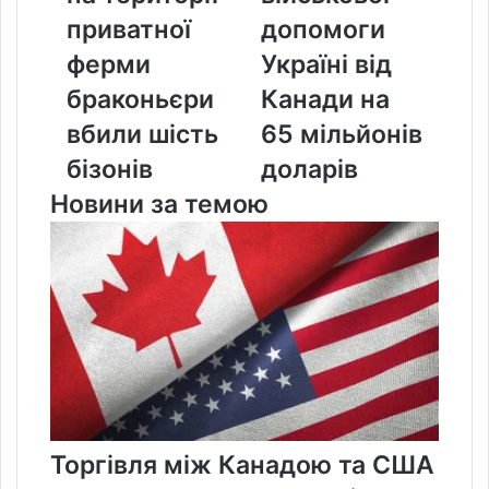
території
допомоги
приватної
допомоги
приватної
Україні
ферми
Україні від
ферми
від
браконьєри
Канади
браконьєри
Канади на
вбили
на
вбили шість
65 мільйонів
шість
65
бізонів
мільйонів
бізонів
доларів
доларів
Новини за темою
Торгівля між Канадою та США