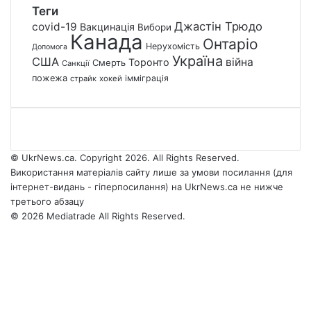
Теги
Джастін Трюдо
covid-19
Вакцинація
Вибори
Канада
Онтаріо
Нерухомість
Допомога
Україна
США
війна
Торонто
Смерть
Санкції
пожежа
імміграція
страйк
хокей
© UkrNews.ca. Copyright 2026. All Rights Reserved.
Використання матеріалів сайту лише за умови посилання (для
інтернет-видань - гіперпосилання) на UkrNews.ca не нижче
третього абзацу
© 2026 Mediatrade All Rights Reserved.
Facebook
YouTube
Instagram
Telegram
Facebook
X
WhatsApp
Google
Threads
Telegram
Viber
Back
News