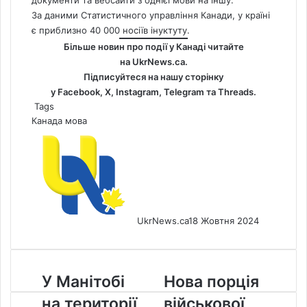
документи та вебсайти з однієї мови на іншу.
За даними Статистичного управління Канади, у країні
є приблизно 40 000 носіїв інуктуту.
Більше новин про події у Канаді читайте
на
UkrNews.ca
.
Підписуйтеся на нашу сторінку
у
Facebook
,
Х
,
Instagram,
Telegram
та
Threads
.
Tags
Канада
мова
UkrNews.ca
18 Жовтня 2024
У
Нова
У Манітобі
Нова порція
Манітобі
порція
на території
військової
на
військової