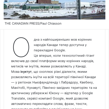
THE CANADIAN PRESS/Paul Chiasson
О
дна з найпоширеніших мов корінних
народів Канади тепер доступна у
перекладачі Google.
Це вперше, коли технологічний гігант
включив до своєї платформи мову корінних народів,
метисів чи інуїтів, якими розмовляють у Канаді.
Мова
інуктут
, що охоплює різні діалекти, якими
розмовляють інуїти на всій території північної Канади
— у регіонах Ньюфаундленду і Лабрадору, Квебеку,
Манітобі, Нунавуті, Північно-західних територіях та на
арктичному узбережжі Юкону — відтепер у Google
Translate, сервісі компанії Google, який дозволяє
автоматично перекладати слова, фрази, тексти,