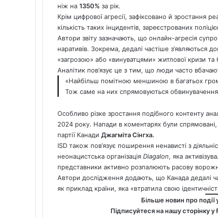
ніж на
1350%
за рік.
Крім цифрової агресії, зафіксовано й зростання реа
кількість таких інцидентів, зареєстрованих поліці
Автори звіту зазначають, що онлайн-агресія суп
наративів. Зокрема, дедалі частіше з’являються д
«загрозою» або «винуватцями» житлової кризи та б
Аналітик пов’язує це з тим, що люди часто вбачаю
«Найбільш помітною меншиною в багатьох громад
Тож саме на них спрямовуються обвинувачення і
Особливо різке зростання подібного контенту анал
2024 року. Напади в коментарях були спрямовані,
партії Канади
Джагміта Сінгха.
ISD також пов’язує поширення ненависті з діяльні
неонацистська організація
Diagalon
, яка активізув
представники активно розпалюють расову ворожне
Автори дослідження додають, що
Канада
дедалі ч
як приклад країни, яка «втратила свою ідентичніст
Більше новин про події 
Підписуйтеся на нашу сторінку у