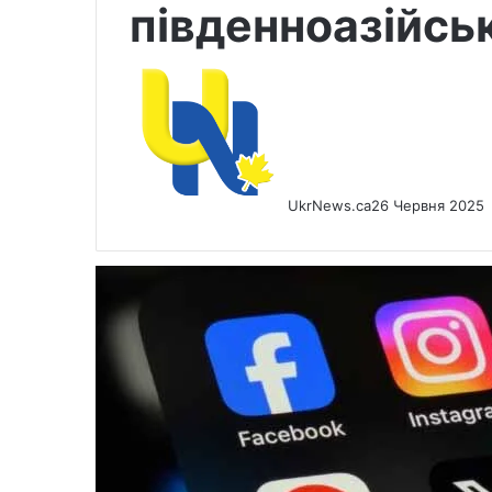
південноазійсь
UkrNews.ca
26 Червня 2025