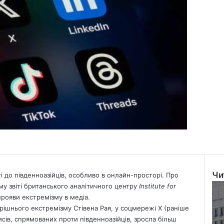
Чи
і до південноазійців, особливо в онлайн-просторі. Про
Clo
у звіті британського аналітичного центру
Institute for
прояви екстремізму в медіа.
трішнього екстремізму Стівена Рая, у соцмережі X (раніше
исів, спрямованих проти південноазійців, зросла більш