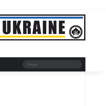
ar
Рандомна новина
Switch skin
Пошук