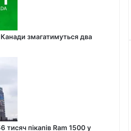
х Канади змагатимуться два
56 тисяч пікапів Ram 1500 у