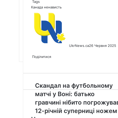
Tags
Канада
ненависть
UkrNews.ca
26 Червня 2025
Facebook
X
LinkedIn
Tumblr
Pinterest
Reddit
Pocket
Messenger
Messenger
WhatsApp
Telegram
Viber
Share
Print
via
Поділитися
Facebook
X
LinkedIn
Tumblr
Pinterest
Reddit
Pocket
Messenger
Messenger
WhatsApp
Telegram
Viber
Email
Share
Print
via
Email
Скандал
Скандал на футбольному
на
матчі у Воні: батько
футбольному
матчі
гравчині нібито погрожува
у
12-річній суперниці ножем
Воні:
батько