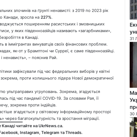
льних злочинів на ґрунті ненависті: з 2019 по 2023 рік
єю Канади, зросла на
227%
.
роводжується поширенням расистських і змовницьких
Ек
описи, у яких південноазійців називають «загарбниками»,
ун
езробіття в Канаді.
31 
ть в іммігрантах винуватців своїх фінансових проблем.
ах, як-от у Брамптоні чи Сурреї, є саме південноазійці.
 ненависть», – пояснив Рай.
ітики зафіксували під час федеральних виборів у квітні
 зокрема, проти колишнього лідера Нової демократичної
стю ультраправих угруповань. Зокрема, згадується
Ма
алась під час пандемії COVID-19. За словами Рая, її
Ук
чу, зокрема проти індійців.
пр
астіше згадується у світовому інформаційному просторі
30 
ь» через багатокультурність та зростання міграції.
у Канаді читайте на
UkrNews.ca
.
Facebook
,
Instagram,
Telegram
та
Threads
.