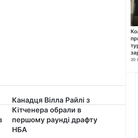
Ко
пр
ту
за
30 
Канадця
Канадця Вілла Райлі з
Вілла
Кітченера обрали в
Райлі
з
в
першому раунді драфту
Кітченера
НБА
обрали
в