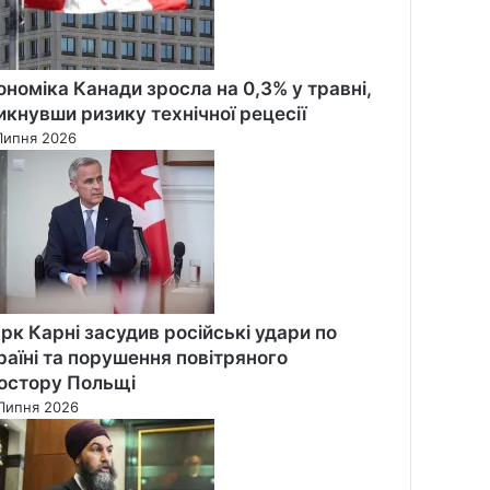
ономіка Канади зросла на 0,3% у травні,
икнувши ризику технічної рецесії
Липня 2026
рк Карні засудив російські удари по
раїні та порушення повітряного
остору Польщі
Липня 2026