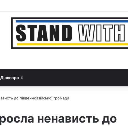
Facebook
YouTube
Instagram
Telegram
Sideb
Google News
Threads
Діаспора
нависть до південноазійської громади
зросла ненависть до