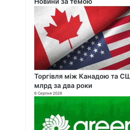
Новини за темою
гравчині
нібито
погрожував
12-
річній
суперниці
ножем
Торгівля між Канадою та С
млрд за два роки
6 Серпня 2026