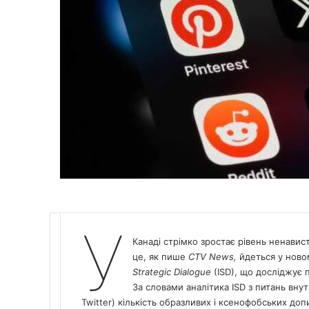
У
Канаді стрімко зростає рівень ненавист
це, як пише
СTV News,
йдеться у новом
Strategic Dialogue
(ISD), що досліджує 
За словами аналітика ISD з питань вну
Twitter) кількість образливих і ксенофобських доп