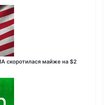
першому
раунді
драфту
НБА
ША скоротилася майже на $2