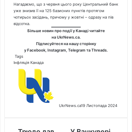
Нагадаємо, що з червня цього року Центральний банк
уже знизив її на 125 базисних пунктів протягом
чотирьох засідань,
причому у жовтні – одразу на пів
відсотка
.
Більше новин про події у Канаді читайте
на
UkrNews.ca
.
Підписуйтеся на нашу сторінку
у
Facebook
,
Instagram,
Telegram
та
Threads
.
Tags
Інфляція
Канада
UkrNews.ca
19 Листопада 2024
Трюдо
У
Трюдо дав
У Ванкувері