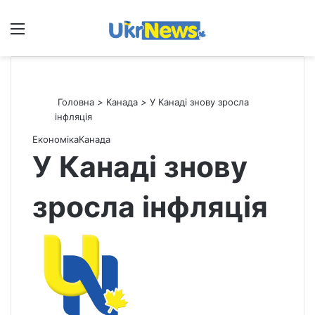
Меню
П
Головна
>
Канада
>
У Канаді знову зросла
інфляція
Економіка
Канада
У Канаді знову
зросла інфляція