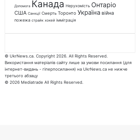
Канада
Онтаріо
Нерухомість
Допомога
Україна
США
війна
Торонто
Смерть
Санкції
пожежа
імміграція
страйк
хокей
© UkrNews.ca. Copyright 2026. All Rights Reserved.
Використання матеріалів сайту лише за умови посилання (для
інтернет-видань - гіперпосилання) на UkrNews.ca не нижче
третього абзацу
© 2026 Mediatrade All Rights Reserved.
Facebook
YouTube
Instagram
Telegram
Facebook
X
WhatsApp
Google
Threads
Telegram
Viber
Back
News
to
top