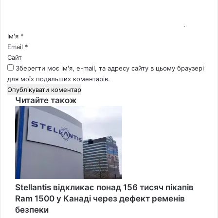
т
а
р
*
Ім'я
*
Email
*
Сайт
Зберегти моє ім'я, e-mail, та адресу сайту в цьому браузері
для моїх подальших коментарів.
Читайте також
Close
Stellantis відкликає понад 156 тисяч пікапів
Ram 1500 у Канаді через дефект ременів
безпеки