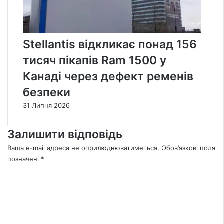
Stellantis відкликає понад 156
тисяч пікапів Ram 1500 у
Канаді через дефект ременів
безпеки
31 Липня 2026
Залишити відповідь
Ваша e-mail адреса не оприлюднюватиметься.
Обов’язкові поля
позначені
*
К
о
м
е
н