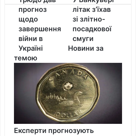
дав
Ванкувері
прогноз
літак з’їхав
прогноз
літак
щодо
з’їхав
щодо
зі злітно-
завершення
зі
завершення
посадкової
війни
злітно-
в
посадкової
війни в
смуги
Україні
смуги
Україні
Новини за
темою
Експерти прогнозують