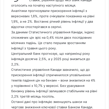
ставки,
рішення щодо якої Банк Канади
оголосить на початку наступного місяця.
Аналітики прогнозували прискорення інфляції з
вересневих 1,6%, проте очікували показника на рівні
1,9%, а не 2%.
Востаннє річний рівень інфляції у два
відсотки спостерігався в серпні.
За даними Статистичного управління Канади, індекс
споживчих цін зріс на 0,4% після двох послідовних
місячних падінь. Це стало першим зростанням
інфляції з травня цього року.
Центральний банк прогнозує, що наприкінці року
інфляція досягне 2,5%, а у 2025 році знизиться до
2,2%.
Статистичне управління Канади зазначило, що до
прискорення інфляції спричинилося уповільнення
темпів падіння цін на бензин – вони знизилися на 4%
у порівнянні з 10,7% у вересні. Без урахування
бензину рівень інфляції залишався стабільним на рівні
2,2% третій місяць поспіль.
Останні дані про інфляцію зменшують шанси на
чергове зниження ключової ставки Банком Канади.