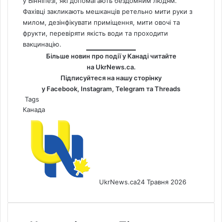
у Вінніпезі, які допомагають бездомним людям.
Фахівці закликають мешканців ретельно мити руки з
милом, дезінфікувати приміщення, мити овочі та
фрукти, перевіряти якість води та проходити
вакцинацію.
Більше новин про події у Канаді читайте
на
UkrNews.ca
.
Підписуйтеся на нашу сторінку
у
Facebook
,
Instagram,
Telegram
та
Threads
Tags
Канада
UkrNews.ca
24 Травня 2026