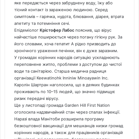
яке передається через забруднену воду, їжу або
тісний контакт із зараженою людиною. Серед
симптомів – гарячка, нудота, блювання, діарея, втрата
апетиту та потемніння сечі.
Епідеміолог
Крістофер Лабос
пояснив, що вірус
найчастіше поширюється через погану гігієну рук. За
його словами, хоча гепатит А рідко призводить до
хронічного ураження печінки, він є дуже заразним.
У громадах корінних народів ситуацію ускладнюють
переповнене
житло
, проблеми з доступом до чистої
води та санітарією. Старша медична радниця
організації Keewatinohk Inniniw Minoayawin Inc.
Каролін Шартран наголосила, що в деяких будинках
проживають по 10–15 людей, що значно підвищує
ризик передачі вірусу.
Ще у листопаді громада Garden Hill First Nation
оголосила надзвичайний стан через спалах інфекції.
Наразі влада Манітоби розширила програму
безкоштовної вакцинації для мешканців низки громад
корінних народів, а також для працівників організацій