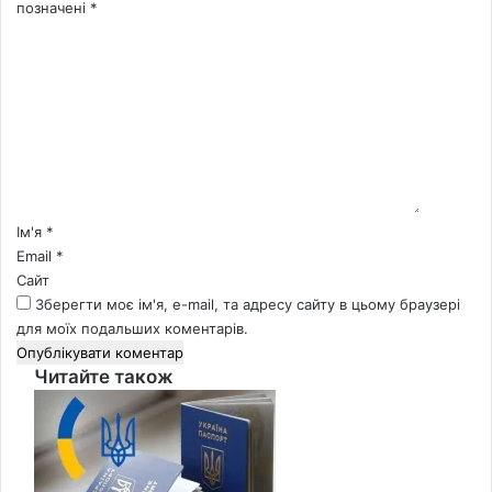
позначені
*
К
о
м
е
н
т
а
р
*
Ім'я
*
Email
*
Сайт
Зберегти моє ім'я, e-mail, та адресу сайту в цьому браузері
для моїх подальших коментарів.
Читайте також
Close