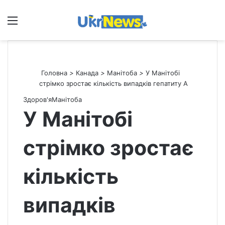
Меню
П
Головна
>
Канада
>
Манітоба
>
У Манітобі
стрімко зростає кількість випадків гепатиту А
Здоров'я
Манітоба
У Манітобі
стрімко зростає
кількість
випадків