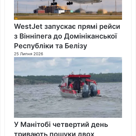
WestJet запускає прямі рейси
з Вінніпега до Домініканської
Республіки та Белізу
25 Липня 2026
У Манітобі четвертий день
тривають пошуки двох