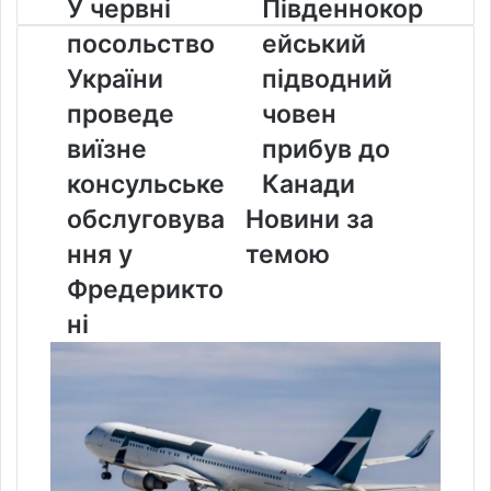
У
Південнокорейський
У червні
Південнокор
червні
підводний
посольство
ейський
посольство
човен
України
прибув
України
підводний
проведе
до
проведе
човен
виїзне
Канади
консульське
виїзне
прибув до
обслуговування
консульське
Канади
у
Фредериктоні
обслуговува
Новини за
ння у
темою
Фредерикто
ні