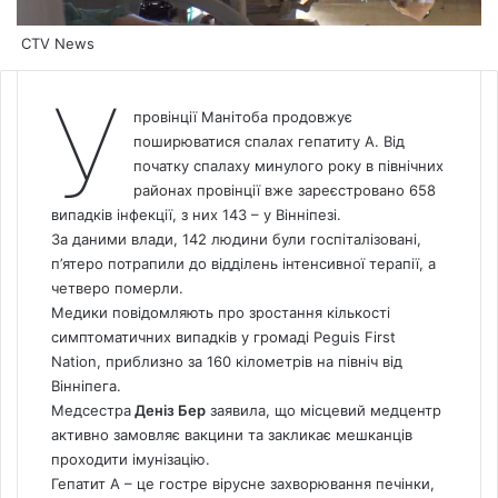
CTV News
У
провінції Манітоба продовжує
поширюватися спалах гепатиту А. Від
початку спалаху минулого року в північних
районах провінції вже зареєстровано 658
випадків інфекції, з них 143 – у Вінніпезі.
За даними влади, 142 людини були госпіталізовані,
п’ятеро потрапили до відділень інтенсивної терапії, а
четверо померли.
Медики повідомляють про зростання кількості
симптоматичних випадків у громаді Peguis First
Nation, приблизно за 160 кілометрів на північ від
Вінніпега.
Медсестра
Деніз Бер
заявила, що місцевий медцентр
активно замовляє вакцини та закликає мешканців
проходити імунізацію.
Гепатит А – це гостре вірусне захворювання печінки,