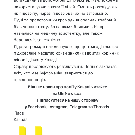
використовуючи зразки її дітей. Смерть розслідують
як підозрілу, наразі підозрюваних не затримано.
Рідні та представники громади висловили глибокий
біль через втрату. За словами близьких, Кіпер
навчалася на медичну асистентку, але також
боролася із залежністю.
Лідери громади наголошують, що ця трагедія вкотре
підкреслює масштаб кризи зниклих і вбитих корінних
жінок і дівчат у Канаді.
Справу продовжують розслідувати. Поліція закликає
всіх, хто має інформацію, звернутися до
правоохоронців.
Більше новин про події у Канаді читайте
на
UkrNews.ca
.
Підписуйтеся на нашу сторінку
у
Facebook
,
Instagram,
Telegram
та
Threads
.
Tags
Канада