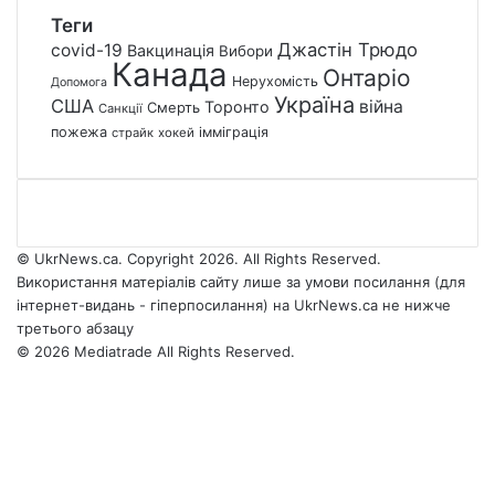
Теги
Джастін Трюдо
covid-19
Вакцинація
Вибори
Канада
Онтаріо
Нерухомість
Допомога
Україна
США
війна
Торонто
Смерть
Санкції
пожежа
імміграція
страйк
хокей
© UkrNews.ca. Copyright 2026. All Rights Reserved.
Використання матеріалів сайту лише за умови посилання (для
інтернет-видань - гіперпосилання) на UkrNews.ca не нижче
третього абзацу
© 2026 Mediatrade All Rights Reserved.
Facebook
YouTube
Instagram
Telegram
Facebook
X
WhatsApp
Google
Threads
Telegram
Viber
Back
News