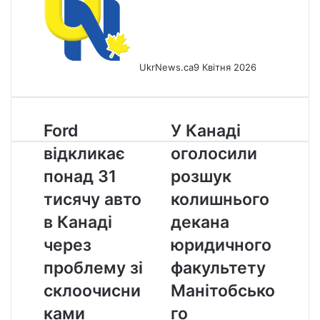
UkrNews.ca
9 Квітня 2026
Ford
У
Ford
У Канаді
відкликає
Канаді
відкликає
оголосили
понад
оголосили
31
розшук
понад 31
розшук
тисячу
колишнього
тисячу авто
колишнього
авто
декана
в
юридичного
в Канаді
декана
Канаді
факультету
через
юридичного
через
Манітобського
проблему
університету
проблему зі
факультету
зі
склоочисни
Манітобсько
склоочисниками
ками
го