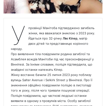
У
провінції Манітоба підтверджено загибель
жінки, яка вважалася зниклою з 2023 року.
Йдеться про 32-річну
Лію Кіпер,
матір
двох дітей та представницю корінного
народу.
Про виявлення тіла повідомили родина загиблої та
Асамблея вождів Манітоби під час пресконференції у
Вінніпезі. За їхніми словами, поліція підтвердила, що
знайдені останки належать Кіпер.
Жінку востаннє бачили 25 липня 2023 року поблизу
вулиць Salter Avenue і Selkirk Street у Вінніпезі. Про її
зникнення офіційно повідомили поліцію в листопаді
того ж року, після чого тривали пошукові операції.
Поліція повідомила, що часткові людські останки
виявили в одному з провулків міста. Особу загиблої
встановили за допомогою ДНК-експертизи, зокрема