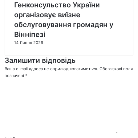
Генконсульство України
організовує виїзне
обслуговування громадян у
Вінніпезі
14 Липня 2026
Залишити відповідь
Ваша e-mail адреса не оприлюднюватиметься.
Обов’язкові поля
позначені
*
К
о
м
е
н
т
а
р
*