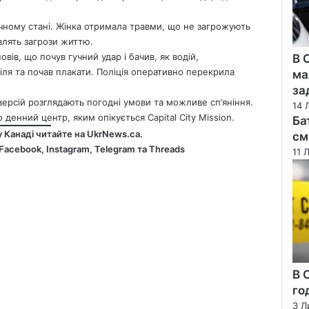
чному стані. Жінка отримала травми, що не загрожують
влять загрози життю.
овів, що почув гучний удар і бачив, як водій,
В 
ля та почав плакати. Поліція оперативно перекрила
ма
за
версій розглядають погодні умови та можливе сп’яніння.
14 
денний центр, яким опікується Capital City Mission.
Ба
у Канаді читайте на
UkrNews.ca
.
см
Facebook
,
Instagram,
Telegram
та
Threads
11 
В 
го
3 Л