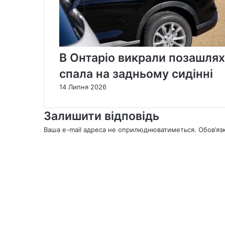
В Онтаріо викрали позашлях
спала на задньому сидінні
14 Липня 2026
Залишити відповідь
Ваша e-mail адреса не оприлюднюватиметься.
Обов’яз
К
о
м
е
н
т
а
р