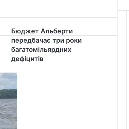
Бюджет
Бюджет Альберти
Альберти
передбачає три роки
передбачає
три
багатомільярдних
роки
дефіцитів
багатомільярдних
дефіцитів