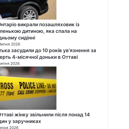
Онтаріо викрали позашляховик із
ленькою дитиною, яка спала на
дньому сидінні
Липня 2026
тька засудили до 10 років ув’язнення за
ерть 4-місячної доньки в Оттаві
Липня 2026
Оттаві жінку звільнили після понад 14
дин у заручниках
ипня 2026