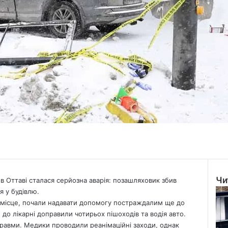
Чи
 в Оттаві сталася серйозна аварія: позашляховик збив
Clo
я у будівлю.
місце, почали надавати допомогу постраждалим ще до
, до лікарні доправили чотирьох пішоходів та водія авто.
 травми. Медики проводили реанімаційні заходи, однак