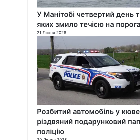
У Манітобі четвертий день 
яких змило течією на порог
21 Липня 2026
Розбитий автомобіль у кюве
різдвяний подарунковий пап
поліцію
20 Липня 2026