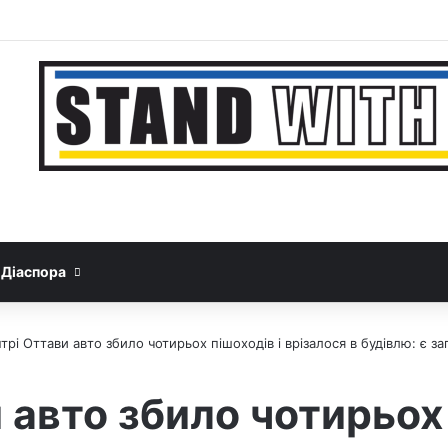
Facebook
YouTube
Instagram
Telegram
Sideba
Google News
Threads
Діаспора
трі Оттави авто збило чотирьох пішоходів і врізалося в будівлю: є з
 авто збило чотирьох 