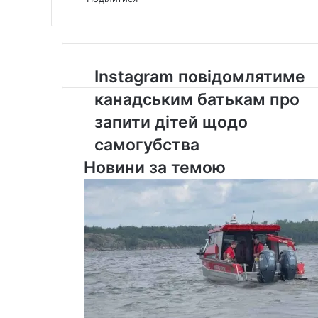
Facebook
X
LinkedIn
Tumblr
Pinterest
Reddit
Pocket
Messenger
Messenger
WhatsApp
Telegram
Viber
Email
Share
Print
via
Email
Instagram
Instagram повідомлятиме
повідомлятиме
канадським батькам про
канадським
батькам
запити дітей щодо
про
самогубства
запити
дітей
Новини за темою
щодо
самогубства