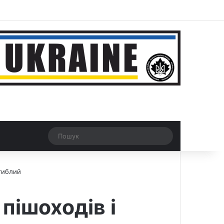
r
Рандомна новина
Switch skin
Пошук
агиблий
пішоходів і