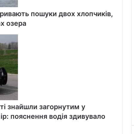
тривають пошуки двох хлопчиків,
ах озера
ті знайшли загорнутим у
ір: пояснення водія здивувало