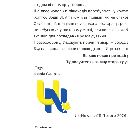
згодом він помер у лікарні.
Ще двоє чоловіків-пішоходів перебувають у крити
життю. Водій SUV також має травми, які не стано
Свідок події, працівник сусіднього ресторану, розп
перебуваючи у шоковому стані, вийшов з автомобі
вулицю для проведення розслідування.
Правоохоронці з’ясовують причини аварії – серед 
Будівля зазнала значних пошкоджень. Йдеться про 
Більше новин про події 
Підписуйтеся на нашу сторінку у
Tags
аварія
Смерть
UkrNews.ca
26 Лютого 2026
Facebook
X
LinkedIn
Tumblr
Pinterest
Reddit
Pocket
Messenger
Messenger
WhatsApp
Telegram
Viber
Share
Print
via
Поділитися