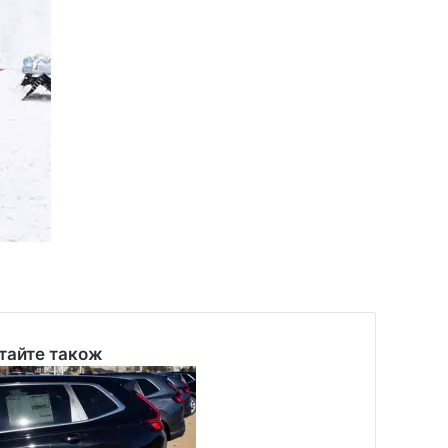
тайте також
se