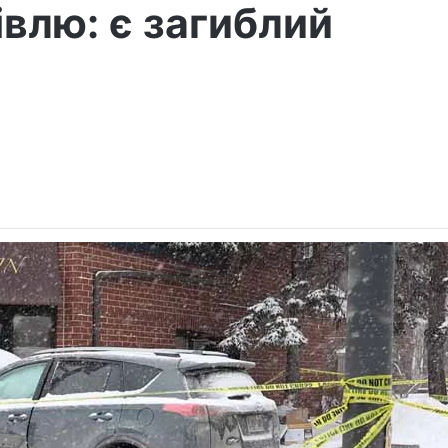
івлю: є загиблий