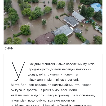
CHVN
У
Західній Манітобі кілька населених пунктів
продовжують долати наслідки потужних
дощів, які спричинили повені та
підвищення рівня річок у регіоні.
Місто Брендон оголосило надзвичайний стан через
очікуване зростання рівня річки Ассінібойн –
найбільшого водного шляху в громаді. За прогнозами,
пікові рівні води очікуються вже протягом
найближчих тижнів. Мер міста
Джефф Фосетт
заявив,