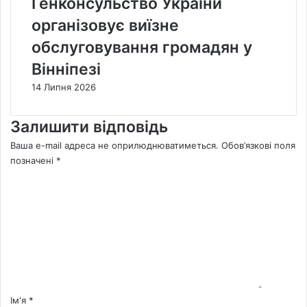
Генконсульство України
організовує виїзне
обслуговування громадян у
Вінніпезі
14 Липня 2026
Залишити відповідь
Ваша e-mail адреса не оприлюднюватиметься.
Обов’язкові поля
позначені
*
К
о
м
е
н
т
а
р
*
Ім'я
*