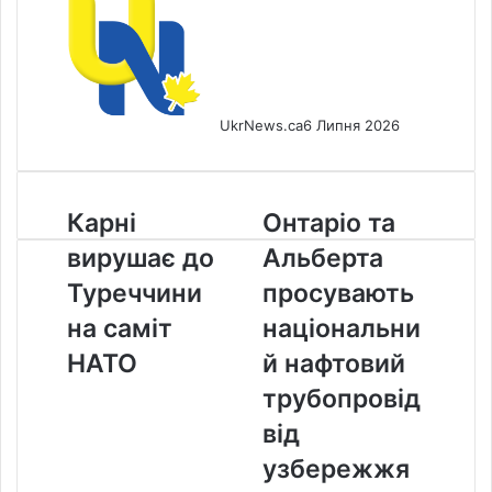
UkrNews.ca
6 Липня 2026
Карні
Онтаріо
Карні
Онтаріо та
вирушає
та
вирушає до
Альберта
до
Альберта
Туреччини
просувають
Туреччини
просувають
на
національний
на саміт
національни
саміт
нафтовий
НАТО
трубопровід
НАТО
й нафтовий
від
трубопровід
узбережжя
до
від
узбережжя
узбережжя