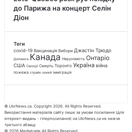
до Парижа на концерт Селін
Діон
Теги
Джастін Трюдо
covid-19
Вакцинація
Вибори
Канада
Онтаріо
Нерухомість
Допомога
Україна
США
війна
Торонто
Смерть
Санкції
пожежа
імміграція
страйк
хокей
© UkrNews.ca. Copyright 2026. All Rights Reserved.
Використання матеріалів сайту лише за умови посилання (для
інтернет-видань - гіперпосилання) на UkrNews.ca не нижче
третього абзацу
© 2026 Mediatrade All Rights Reserved.