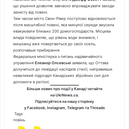
що рішення дозволяє завчасно впроваджувати заходи
захисту від повені.
Тим часом місто Свон-Рівер поступово відновлюється
після масштабної повені, яка минулої середи змусила
евакуювати близько 200 домогосподарств. Місцева
влада повідомляє, що рівень води знизився, і
мешканці вже повертаються до своїх осель,
розпочавши прибирання.
Федеральна міністерка з питань надзвичайного
управління
Елеанор Олсевські
заявила, що Оттава
долучиться до ліквідації наслідків стихії, направивши
невеликий підрозділ Канадських збройних сил для
допомоги в регіоні.
Більше новин про події у Канаді читайте
на
UkrNews.ca
.
Підписуйтеся на нашу сторінку
у
Facebook
,
Instagram,
Telegram
та
Threads
Tags
повінь