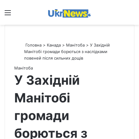
Меню
П
Головна
>
Канада
>
Манітоба
>
У Західній
Манітобі громади борються з наслідками
повеней після сильних дощів
Манітоба
У Західній
Манітобі
громади
борються з