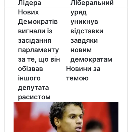
Лідера
Ліберальний
Лідера
Ліберальний
Нових
уряд
Нових
уряд
Демократів
уникнув
вигнали
відставки
Демократів
уникнув
із
завдяки
вигнали із
відставки
засідання
новим
парламенту
демократам
засідання
завдяки
за
парламенту
новим
те,
що
за те, що він
демократам
він
обізвав
Новини за
обізвав
іншого
іншого
темою
депутата
депутата
расистом
расистом