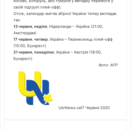
Косово, Білорусь, або Румунія у випадку перемоги у
своїй підгрупі плей-офф).
Отож, календар матчів збірної України тепер виглядає
так:
13 червня,
неділя.
Нідерланди – Україна (21:00,
Амстердам)
17 червня
,
четвер.
Україна – Переможець плей-офф
(15:00, Бухарест)
21 червня,
понеділок.
Україна – Австрія (18:00,
Бухарест)
Фото: AFP
UkrNews.ca
17 Червня 2020