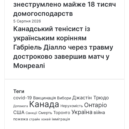
знеструмлено майже 18 тисяч
домогосподарств
5 Серпня 2026
Канадський тенісист із
українським корінням
Габріель Діалло через травму
достроково завершив матч у
Монреалі
Теги
Джастін Трюдо
covid-19
Вакцинація
Вибори
Канада
Онтаріо
Нерухомість
Допомога
Україна
США
війна
Торонто
Смерть
Санкції
пожежа
імміграція
страйк
хокей