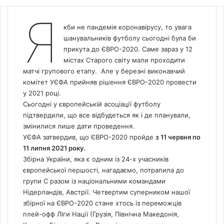
Я
кби не пандемія коронавірусу, то увага
шанувальників футболу сьогодні була би
прикута до ЄВРО-2020. Саме зараз у 12
містах Старого світу мали проходити
матчі групового етапу. Але у березні виконавчий
комітет УЄФА прийняв рішення ЄВРО-2020 провести
у 2021 році.
Сьогодні у європейській асоціації футболу
підтвердили, що все відбудеться як і де планували,
змінилися лише дати проведення.
УЄФА затвердив
, що ЄВРО-2020 пройде
з 11 червня по
11 липня 2021 року.
Збірна України, яка є одним із 24-х учасників
європейської першості, нагадаємо, потрапила до
групи С разом із національними командами
Нідерландів, Австрії. Четвертим суперником нашої
збірної на ЄВРО-2020 стане хтось із переможців
плей-офф Ліги Нації (Грузія, Північна Македонія,