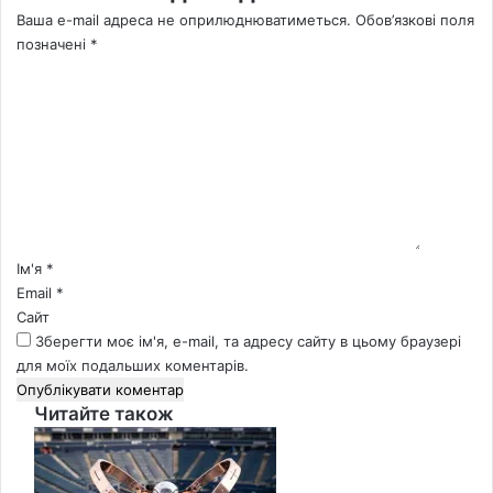
Ваша e-mail адреса не оприлюднюватиметься.
Обов’язкові поля
позначені
*
К
о
м
е
н
т
а
р
*
Ім'я
*
Email
*
Сайт
Зберегти моє ім'я, e-mail, та адресу сайту в цьому браузері
для моїх подальших коментарів.
Читайте також
Close